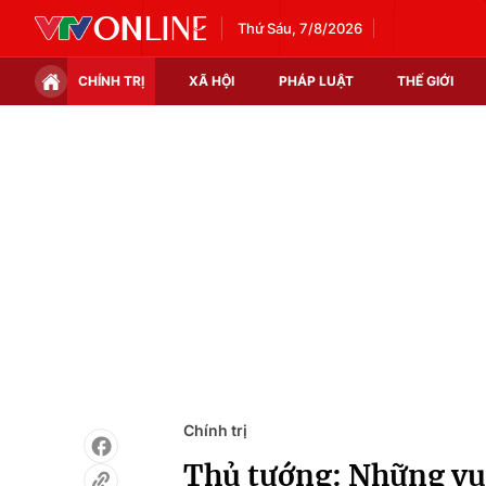
Thứ Sáu, 7/8/2026
CHÍNH TRỊ
XÃ HỘI
PHÁP LUẬT
THẾ GIỚI
Chính trị
Xã hội
Thế giới
Kinh tế
Tin tức
Tài chính
Thế giới đó đây
Thị trường
Câu chuyện quốc tế
Góc doanh nghiệp
Dữ liệu và đời sống
Chính trị
Thủ tướng: Những vụ 