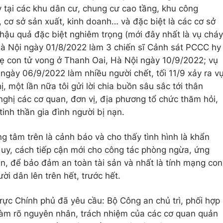
y tại các khu dân cư, chung cư cao tầng, khu công
 cơ sở sản xuất, kinh doanh… và đặc biệt là các cơ sở
hậu quả đặc biệt nghiêm trọng (mới đây nhất là vụ cháy
Hà Nội ngày 01/8/2022 làm 3 chiến sĩ Cảnh sát PCCC hy
ẹ con tử vong ở Thanh Oai, Hà Nội ngày 10/9/2022; vụ
ngày 06/9/2022 làm nhiều người chết, tối 11/9 xảy ra v
, một lần nữa tôi gửi lời chia buồn sâu sắc tới thân
nghị các cơ quan, đơn vị, địa phương tổ chức thăm hỏi,
 tinh thần gia đình người bị nạn.
g tâm trên là cảnh báo và cho thấy tình hình là khẩn
 duy, cách tiếp cận mới cho công tác phòng ngừa, ứng
ạn, để bảo đảm an toàn tài sản và nhất là tính mạng con
ời dân lên trên hết, trước hết.
trực Chính phủ đã yêu cầu: Bộ Công an chủ trì, phối hợp
, làm rõ nguyên nhân, trách nhiệm của các cơ quan quản