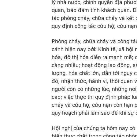
lý nhà nước, chính quyền địa phươ
quan, bảo đảm tính khách quan. Đồ
tác phòng cháy, chữa cháy và kết
quy định công tác cứu hộ, cứu nạn
Phòng cháy, chữa cháy và công tác
cảnh hiện nay bởi: Kinh tế, xã hội 
hóa, đô thị hóa diễn ra mạnh mẽ; c
càng nhiều; hoạt động lao động, s
lượng, hóa chất lớn, dẫn tới nguy c
đó, nhận thức, hành vi, thói quen
người còn có những lúc, những nơi 
cao; việc thực thi quy định pháp 
cháy và cứu hộ, cứu nạn còn hạn c
quy hoạch phải làm sao để khi sự 
Hội nghị của chúng ta hôm nay có 
biến thực chất trong công tác phò