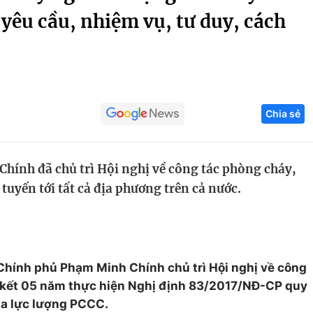
 yêu cầu, nhiệm vụ, tư duy, cách
Góc ảnh
Giáo dục
Công nghệ
Tuyển sinh
Hitech Công ng
Chia sẻ
Học trực tuyến
Sản phẩm
g
Thị trường
hính đã chủ trì Hội nghị về công tác phòng cháy,
Tư vấn
 tuyến tới tất cả địa phương trên cả nước.
 Chính phủ Phạm Minh Chính chủ trì Hội nghị về công
 kết 05 năm thực hiện Nghị định 83/2017/NĐ-CP quy
ủa lực lượng PCCC.