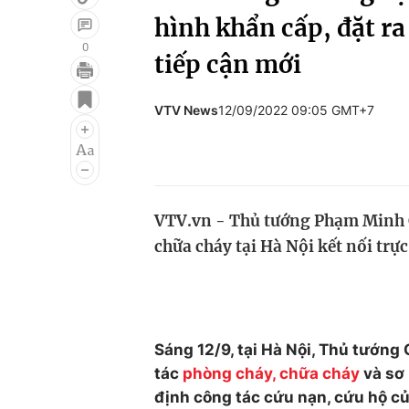
hình khẩn cấp, đặt ra
0
tiếp cận mới
Giải trí
Đời sống
VTV News
12/09/2022 09:05 GMT+7
Điện ảnh
Du lịch
Âm nhạc
Làm đẹp
Sao
Chất lượng cuộc sốn
VTV.vn - Thủ tướng Phạm Minh C
chữa cháy tại Hà Nội kết nối trực
Sáng 12/9, tại Hà Nội, Thủ tướng
tác
phòng cháy, chữa cháy
và sơ
định công tác cứu nạn, cứu hộ c