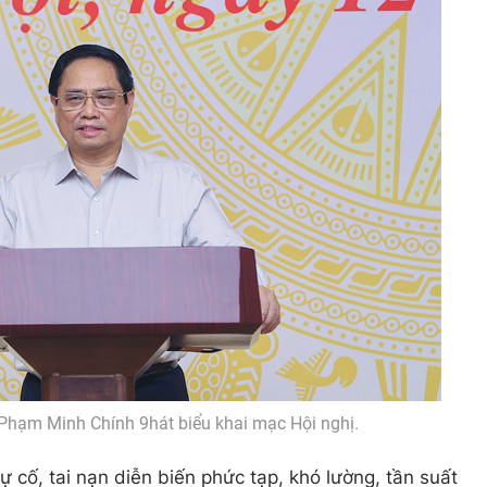
Phạm Minh Chính 9hát biểu khai mạc Hội nghị.
sự cố, tai nạn diễn biến phức tạp, khó lường, tần suất