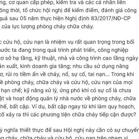
ng, cơ quan cấp phép, kiểm tra và các cá nhân liên
ng thời, tổ chức hội nghị để kiểm điểm, đánh giá công
 quả sau 05 năm thực hiện Nghị định 83/2017/NĐ-CP
 của lực lượng phòng cháy chữa cháy.
 cứu hộ, cứu nạn là nhiệm vụ rất quan trọng trong bối
nước ta đang trong quá trình phát triển, công nghiệp
ơ sở hạ tầng, kỹ thuật, nhà và công trình cao tầng ngày
ản xuất, kinh doanh gia tăng; nhu cầu sử dụng năng
ơ, rủi ro tiềm ẩn về cháy, nổ, sự cố, tai nạn… Trong khi
 về phòng cháy, chữa cháy và cứu hộ, cứu nạn của mọi
hạn chế; kỹ năng xử lý, ứng phó khi có sự cố là chưa
luật và hoạt động quản lý nhà nước về phòng cháy, chữa
hế, bất cập. Ví dụ, bất cập ngay từ khi làm quy hoạch,
cố xảy ra thì các phương tiện chữa cháy tiếp cận được?
ý nghĩa thiết thực để sau Hội nghị này cần có sự chuyể
ng cháy, chữa cháy và cứu hộ, cứu nạn trên phạm vi