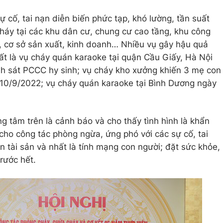
sự cố, tai nạn diễn biến phức tạp, khó lường, tần suất
cháy tại các khu dân cư, chung cư cao tầng, khu công
, cơ sở sản xuất, kinh doanh… Nhiều vụ gây hậu quả
ất là vụ cháy quán karaoke tại quận Cầu Giấy, Hà Nội
nh sát PCCC hy sinh; vụ cháy kho xưởng khiến 3 mẹ con
 10/9/2022; vụ cháy quán karaoke tại Bình Dương ngày
g tâm trên là cảnh báo và cho thấy tình hình là khẩn
cho công tác phòng ngừa, ứng phó với các sự cố, tai
 tài sản và nhất là tính mạng con người; đặt sức khỏe,
trước hết.