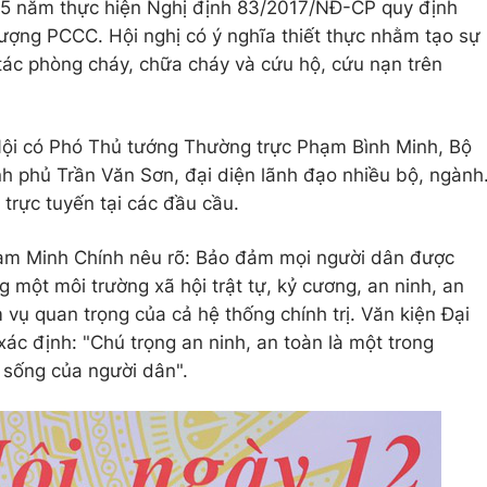
05 năm thực hiện Nghị định 83/2017/NĐ-CP quy định
lượng PCCC. Hội nghị có ý nghĩa thiết thực nhằm tạo sự
tác phòng cháy, chữa cháy và cứu hộ, cứu nạn trên
Nội có Phó Thủ tướng Thường trực Phạm Bình Minh, Bộ
h phủ Trần Văn Sơn, đại diện lãnh đạo nhiều bộ, ngành
trực tuyến tại các đầu cầu.
ạm Minh Chính nêu rõ: Bảo đảm mọi người dân được
 một môi trường xã hội trật tự, kỷ cương, an ninh, an
 vụ quan trọng của cả hệ thống chính trị. Văn kiện Đại
 xác định: "Chú trọng an ninh, an toàn là một trong
 sống của người dân".