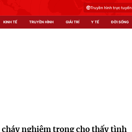
Truyền hình trực tuyến
KINH TẾ
TRUYỀN HÌNH
GIẢI TRÍ
Y TẾ
ĐỜI SỐNG
Pháp luật
Y tế
Truyền hình
Multimedia
Phim VTV
Video
Hậu trường
Shorts video
Nhân vật
Podcast
Khán giả
EMagazine
Giải sao mai
Photo
cháy nghiêm trọng cho thấy tình
Infographic