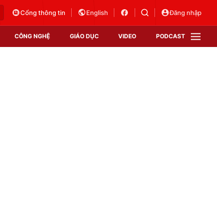
Cổng thông tin
English
Đăng nhập
CÔNG NGHỆ
GIÁO DỤC
VIDEO
PODCAST
VTV Money
VTV Thể thao
VTV Sức khoẻ
Bất động sản
Thị trường 24h
Tấm lòng Việt
Vươn mình bằng AI
VTV4
VTV8
VTV9
Lịch phát sóng
Giao lưu trực tuyến
Sự kiện