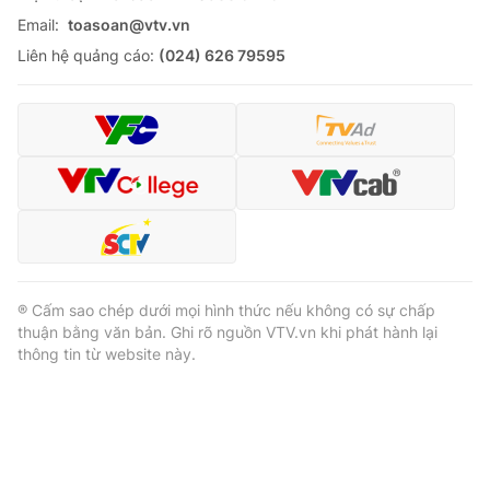
Email:
toasoan@vtv.vn
Liên hệ quảng cáo:
(024) 626 79595
® Cấm sao chép dưới mọi hình thức nếu không có sự chấp
thuận bằng văn bản. Ghi rõ nguồn VTV.vn khi phát hành lại
thông tin từ website này.