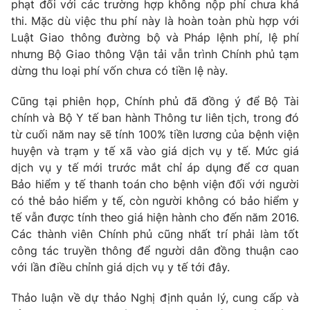
Giao lưu trực tuyến
phạt đối với các trường hợp không nộp phí chưa khả
Sản phẩm
thi. Mặc dù việc thu phí này là hoàn toàn phù hợp với
Luật Giao thông đường bộ và Pháp lệnh phí, lệ phí
Lịch phát sóng
Thị trường
nhưng Bộ Giao thông Vận tải vẫn trình Chính phủ tạm
dừng thu loại phí vốn chưa có tiền lệ này.
Tư vấn
Chuyên mục khác
Cũng tại phiên họp, Chính phủ đã đồng ý để Bộ Tài
Emagazine
Podcast
chính và Bộ Y tế ban hành Thông tư liên tịch, trong đó
từ cuối năm nay sẽ tính 100% tiền lương của bệnh viện
huyện và trạm y tế xã vào giá dịch vụ y tế. Mức giá
Photo
Infographic
dịch vụ y tế mới trước mắt chỉ áp dụng để cơ quan
Bảo hiểm y tế thanh toán cho bệnh viện đối với người
Video
Shorts video
có thẻ bảo hiểm y tế, còn người không có bảo hiểm y
tế vẫn được tính theo giá hiện hành cho đến năm 2016.
Các thành viên Chính phủ cũng nhất trí phải làm tốt
VTV Money
VTV Thể thao
công tác truyền thông để người dân đồng thuận cao
với lần điều chỉnh giá dịch vụ y tế tới đây.
VTV Sức khoẻ
Bất động sản
Thảo luận về dự thảo Nghị định quản lý, cung cấp và