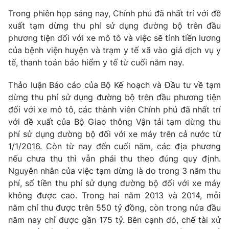
Tin tức
Trong phiên họp sáng nay, Chính phủ đã nhất trí với đề
Kinh tế
xuất tạm dừng thu phí sử dụng đường bộ trên đầu
Thế giới đó đây
phương tiện đối với xe mô tô và việc sẽ tính tiền lương
Tài chính
của bệnh viện huyện và trạm y tế xã vào giá dịch vụ y
Dữ liệu và đời sống
Câu chuyện quốc tế
tế, thanh toán bảo hiểm y tế từ cuối năm nay.
Thị trường
Truyền hình
Góc doanh nghiệp
Thảo luận Báo cáo của Bộ Kế hoạch và Đầu tư về tạm
dừng thu phí sử dụng đường bộ trên đầu phương tiện
Phim VTV
đối với xe mô tô, các thành viên Chính phủ đã nhất trí
Giải trí
với đề xuất của Bộ Giao thông Vận tải tạm dừng thu
Hậu trường
Điện ảnh
phí sử dụng đường bộ đối với xe máy trên cả nước từ
Đời sống
Nhân vật
1/1/2016. Còn từ nay đến cuối năm, các địa phương
Âm nhạc
nếu chưa thu thì vẫn phải thu theo đúng quy định.
Du lịch
Khán giả
Giáo dục
Nguyên nhân của việc tạm dừng là do trong 3 năm thu
Sao
Làm đẹp
phí, số tiền thu phí sử dụng đường bộ đối với xe máy
Giải sao mai
Tuyển sinh
không được cao. Trong hai năm 2013 và 2014, mỗi
Công nghệ
Chất lượng cuộc sống
năm chỉ thu được trên 550 tỷ đồng, còn trong nửa đầu
Học trực tuyến
năm nay chỉ được gần 175 tỷ. Bên cạnh đó, chế tài xử
Hitech Công nghệ tương lai