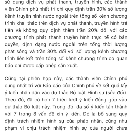
sử dụng dịch vụ phát thanh, truyền hình, các thành
Thị trường 24h
Tấm lòng Việt
viên Chính phủ nhất trí chỉ quy định trần 30% số lượng
kênh truyền hình nước ngoài trên tổng số kênh chương
VTV4
Vươn mình bằng AI
trình khai thác trên dịch vụ phát thanh, truyền hình trả
tiền và không quy định thêm trần 20% đối với các
VTV9
chương trình phát thanh truyền hình thực tế có bản
VTV8
quyền, định dạng nước ngoài trên tổng thời lượng
phát sóng và trần 30% đối với số lượng kênh chương
Liên hệ tòa soạn
English
trình liên kết trên tổng số kênh chương trình cơ quan
báo chí được cấp phép sản xuất.
Cũng tại phiên họp này, các thành viên Chính phủ
cũng nhất trí với Báo cáo của Chính phủ về kết quả lấy
THỜI BÁO VTV
ý kiến nhân dân vào dự thảo Bộ luật Hình sự (sửa đổi).
Theo đó, đã có hơn 7 triệu lượt ý kiến đóng góp vào
dự thảo Bộ luật này. Trong đó, đa số ý kiến tán thành
với 7 trong 8 vấn đề xin ý kiến. Đó là bổ sung quy
Theo dõi báo trên
định trách nhiệm hình sự của pháp nhân, cũng như
phạm vi chịu trách nhiệm hình sự của người chưa
Cơ quan chủ quản:
Đài Truyền hình Việt Nam