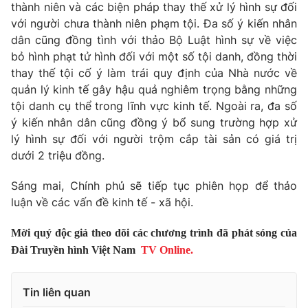
thành niên và các biện pháp thay thế xử lý hình sự đối
Cơ quan báo chí:
Thời báo VTV
với người chưa thành niên phạm tội. Đa số ý kiến nhân
Giấy phép hoạt động báo in và báo điện tử số 483/GP-BTTTT
dân cũng đồng tình với thảo Bộ Luật hình sự về việc
cấp ngày 29/12/2023
bỏ hình phạt tử hình đối với một số tội danh, đồng thời
Tổng Biên tập:
Vũ Thanh Thủy
thay thế tội cố ý làm trái quy định của Nhà nước về
Phó Tổng Biên tập:
quản lý kinh tế gây hậu quả nghiêm trọng bằng những
Nguyễn Thị Mỹ Hạnh, Phạm Quốc Thắng,
Nguyễn Trọng Ninh
tội danh cụ thể trong lĩnh vực kinh tế. Ngoài ra, đa số
Tổng đài VTV:
ý kiến nhân dân cũng đồng ý bổ sung trường hợp xử
024.38 355 931 - 024.38 355 932
lý hình sự đối với người trộm cắp tài sản có giá trị
Ðiện thoại Thời báo VTV:
024.66 897 897
dưới 2 triệu đồng.
Email:
toasoan@vtv.vn
Liên hệ quảng cáo:
024-7300.7108
Sáng mai, Chính phủ sẽ tiếp tục phiên họp để thảo
luận về các vấn đề kinh tế - xã hội.
Mời quý độc giả theo dõi các chương trình đã phát sóng của
Đài Truyền hình Việt Nam
TV Online.
Tin liên quan