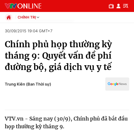
CHÍNH TRỊ
Chính trị
30/09/2015 19:04 GMT+7
Xã hội
Chính phủ họp thường kỳ
Pháp luật
Chuyên mục
Kinh tế
tháng 9: Quyết vấn đề phí
Thể thao
Chính trị
đường bộ, giá dịch vụ y tế
Truyền hình
Văn hóa - Giải trí
Xã hội
Y tế
Trung Kiên (Ban Thời sự)
Đời sống
Pháp luật
Công nghệ
Giáo dục
Y tế
VTV.vn - Sáng nay (30/9), Chính phủ đã bắt đầu
họp thường kỳ tháng 9.
Thế giới