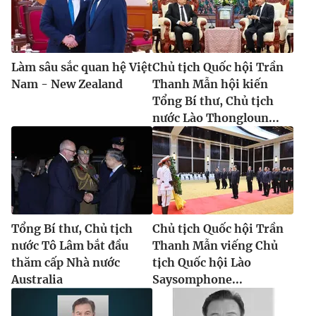
Làm sâu sắc quan hệ Việt
Chủ tịch Quốc hội Trần
® Cấm sao chép dưới mọi hình thức nếu không có sự chấp
thuận bằng văn bản. Ghi rõ nguồn VTV.vn khi phát hành lại
Nam - New Zealand
Thanh Mẫn hội kiến
thông tin từ website này.
Tổng Bí thư, Chủ tịch
nước Lào Thongloun...
Tổng Bí thư, Chủ tịch
Chủ tịch Quốc hội Trần
nước Tô Lâm bắt đầu
Thanh Mẫn viếng Chủ
thăm cấp Nhà nước
tịch Quốc hội Lào
Australia
Saysomphone...