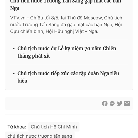
Chủ tịch nước Trương Tấn Sang gặp mặt các bạn
Thị trường 24h
Tấm lòng Việt
Nga
VTV.vn - Chiều tối 8/5, tại Thủ đô Moscow, Chủ tịch
VTV4
Vươn mình bằng AI
nước Trương Tấn Sang đã gặp mặt các bạn Nga, Hội
Cựu chiến binh, Hội Hữu nghị Việt - Nga.
VTV9
VTV8
Chủ tịch nước dự Lễ kỷ niệm 70 năm Chiến
thắng phát xít
Liên hệ tòa soạn
English
Chủ tịch nước tiếp xúc các tập đoàn Nga tiêu
biểu
THỜI BÁO VTV
Theo dõi báo trên
Từ khóa:
Chủ tịch Hồ Chí Minh
chủ tịch nước trương tấn sang
Cơ quan chủ quản:
Đài Truyền hình Việt Nam