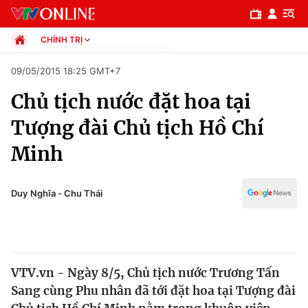
CHÍNH TRỊ
Chính trị
09/05/2015 18:25 GMT+7
Xã hội
Chủ tịch nước đặt hoa tại
Pháp luật
Chuyên mục
Kinh tế
Tượng đài Chủ tịch Hồ Chí
Thể thao
Chính trị
Minh
Truyền hình
Văn hóa - Giải trí
Xã hội
Y tế
Duy Nghĩa - Chu Thái
Đời sống
Pháp luật
Công nghệ
Giáo dục
Y tế
VTV.vn - Ngày 8/5, Chủ tịch nước Trương Tấn
Sang cùng Phu nhân đã tới đặt hoa tại Tượng đài
Thế giới