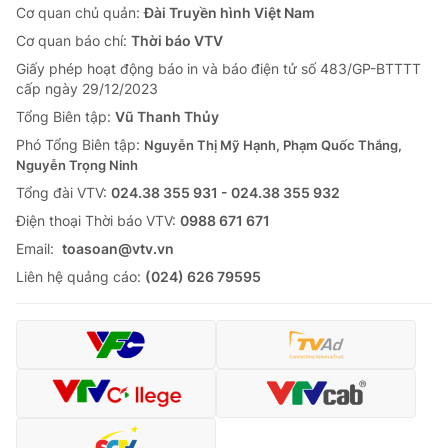
Cơ quan chủ quản:
Đài Truyền hình Việt Nam
Cơ quan báo chí:
Thời báo VTV
Giấy phép hoạt động báo in và báo điện tử số 483/GP-BTTTT
cấp ngày 29/12/2023
Tổng Biên tập:
Vũ Thanh Thủy
Phó Tổng Biên tập:
Nguyễn Thị Mỹ Hạnh, Phạm Quốc Thắng,
Nguyễn Trọng Ninh
Tổng đài VTV:
024.38 355 931 - 024.38 355 932
Ðiện thoại Thời báo VTV:
0988 671 671
Email:
toasoan@vtv.vn
Liên hệ quảng cáo:
(024) 626 79595