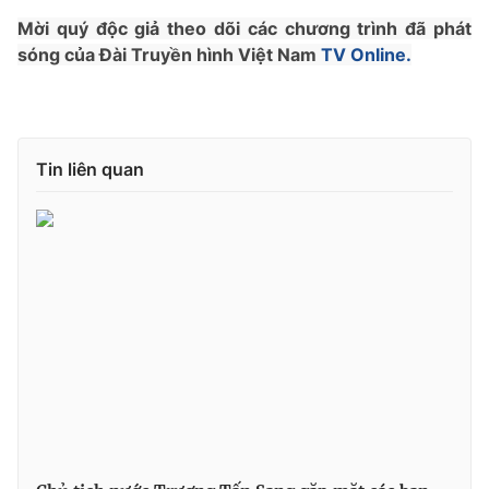
Giao lưu trực tuyến
Sản phẩm
Mời quý độc giả theo dõi các chương trình đã phát
sóng của Đài Truyền hình Việt Nam
TV Online.
Lịch phát sóng
Thị trường
Tư vấn
Chuyên mục khác
Tin liên quan
Emagazine
Podcast
Photo
Infographic
Video
Shorts video
VTV Money
VTV Thể thao
VTV Sức khoẻ
Bất động sản