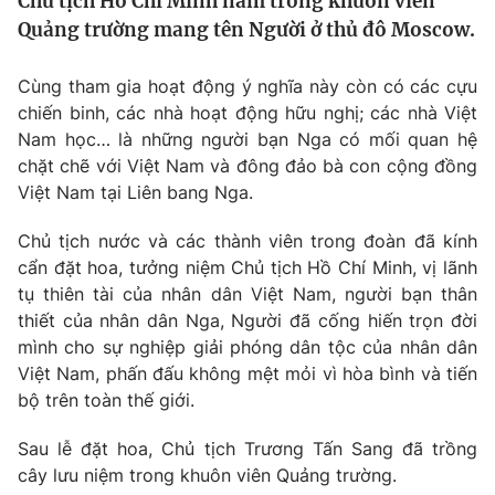
Chủ tịch Hồ Chí Minh nằm trong khuôn viên
Tin tức
Quảng trường mang tên Người ở thủ đô Moscow.
Kinh tế
Thế giới đó đây
Cùng tham gia hoạt động ý nghĩa này còn có các cựu
Tài chính
Dữ liệu và đời sống
chiến binh, các nhà hoạt động hữu nghị; các nhà Việt
Câu chuyện quốc tế
Thị trường
Nam học… là những người bạn Nga có mối quan hệ
chặt chẽ với Việt Nam và đông đảo bà con cộng đồng
Truyền hình
Góc doanh nghiệp
Việt Nam tại Liên bang Nga.
Phim VTV
Giải trí
Chủ tịch nước và các thành viên trong đoàn đã kính
Hậu trường
cẩn đặt hoa, tưởng niệm Chủ tịch Hồ Chí Minh, vị lãnh
Điện ảnh
tụ thiên tài của nhân dân Việt Nam, người bạn thân
Đời sống
Nhân vật
thiết của nhân dân Nga, Người đã cống hiến trọn đời
Âm nhạc
mình cho sự nghiệp giải phóng dân tộc của nhân dân
Du lịch
Khán giả
Giáo dục
Sao
Việt Nam, phấn đấu không mệt mỏi vì hòa bình và tiến
Làm đẹp
Giải sao mai
bộ trên toàn thế giới.
Tuyển sinh
Công nghệ
Chất lượng cuộc sống
Sau lễ đặt hoa, Chủ tịch Trương Tấn Sang đã trồng
Học trực tuyến
cây lưu niệm trong khuôn viên Quảng trường.
Hitech Công nghệ tương lai