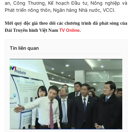
Giao lưu trực tuyến
an, Công Thương, Kế hoạch Đầu tư, Nông nghiệp và
Sản phẩm
Phát triển nông thôn, Ngân hàng Nhà nước, VCCI.
Lịch phát sóng
Thị trường
Mời quý độc giả theo dõi các chương trình đã phát sóng của
Tư vấn
Đài Truyền hình Việt Nam
TV Online
.
Chuyên mục khác
Tin liên quan
Emagazine
Podcast
Photo
Infographic
Video
Shorts video
VTV Money
VTV Thể thao
VTV Sức khoẻ
Bất động sản