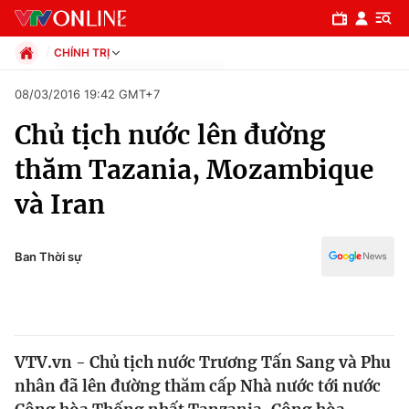
CHÍNH TRỊ
Chính trị
08/03/2016 19:42 GMT+7
Xã hội
Chủ tịch nước lên đường
Pháp luật
Chuyên mục
Kinh tế
thăm Tazania, Mozambique
Thể thao
Chính trị
và Iran
Truyền hình
Văn hóa - Giải trí
Xã hội
Y tế
Ban Thời sự
Đời sống
Pháp luật
Công nghệ
Giáo dục
Y tế
VTV.vn - Chủ tịch nước Trương Tấn Sang và Phu
nhân đã lên đường thăm cấp Nhà nước tới nước
Thế giới