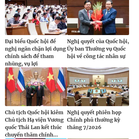
® Cấm sao chép dưới mọi hình thức nếu không có sự chấp
thuận bằng văn bản. Ghi rõ nguồn VTV.vn khi phát hành lại
Đại biểu Quốc hội đề
Nghị quyết của Quốc hội,
thông tin từ website này.
nghị ngăn chặn lợi dụng
Ủy ban Thường vụ Quốc
chính sách để tham
hội về công tác nhân sự
nhũng, vụ lợi
Chủ tịch Quốc hội kiêm
Nghị quyết phiên họp
Chủ tịch Hạ viện Vương
Chính phủ thường kỳ
quốc Thái Lan kết thúc
tháng 7/2026
chuyến thăm chính...