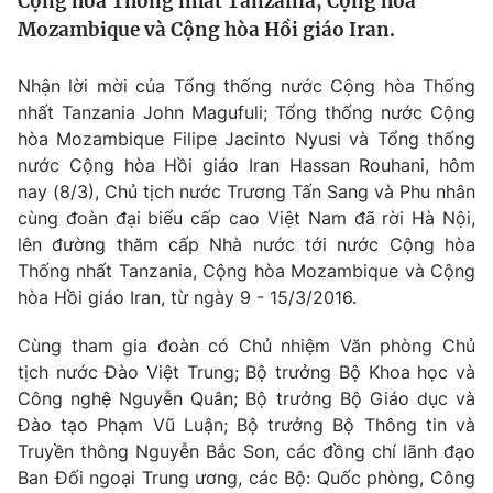
Cộng hòa Thống nhất Tanzania, Cộng hòa
Tin tức
Mozambique và Cộng hòa Hồi giáo Iran.
Kinh tế
Thế giới đó đây
Nhận lời mời của Tổng thống nước Cộng hòa Thống
Tài chính
Dữ liệu và đời sống
nhất Tanzania John Magufuli; Tổng thống nước Cộng
Câu chuyện quốc tế
Thị trường
hòa Mozambique Filipe Jacinto Nyusi và Tổng thống
nước Cộng hòa Hồi giáo Iran Hassan Rouhani, hôm
Truyền hình
Góc doanh nghiệp
nay (8/3), Chủ tịch nước Trương Tấn Sang và Phu nhân
cùng đoàn đại biểu cấp cao Việt Nam đã rời Hà Nội,
Phim VTV
Giải trí
lên đường thăm cấp Nhà nước tới nước Cộng hòa
Hậu trường
Thống nhất Tanzania, Cộng hòa Mozambique và Cộng
Điện ảnh
hòa Hồi giáo Iran, từ ngày 9 - 15/3/2016.
Đời sống
Nhân vật
Âm nhạc
Cùng tham gia đoàn có Chủ nhiệm Văn phòng Chủ
Du lịch
Khán giả
Giáo dục
Sao
tịch nước Đào Việt Trung; Bộ trưởng Bộ Khoa học và
Làm đẹp
Giải sao mai
Công nghệ Nguyễn Quân; Bộ trưởng Bộ Giáo dục và
Tuyển sinh
Đào tạo Phạm Vũ Luận; Bộ trưởng Bộ Thông tin và
Công nghệ
Chất lượng cuộc sống
Truyền thông Nguyễn Bắc Son, các đồng chí lãnh đạo
Học trực tuyến
Hitech Công nghệ tương lai
Ban Đối ngoại Trung ương, các Bộ: Quốc phòng, Công