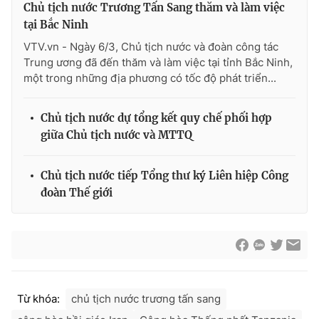
Thị trường 24h
Tấm lòng Việt
Chủ tịch nước Trương Tấn Sang thăm và làm việc
tại Bắc Ninh
VTV.vn - Ngày 6/3, Chủ tịch nước và đoàn công tác
VTV4
Vươn mình bằng AI
Trung ương đã đến thăm và làm việc tại tỉnh Bắc Ninh,
một trong những địa phương có tốc độ phát triển...
VTV9
VTV8
Chủ tịch nước dự tổng kết quy chế phối hợp
Liên hệ tòa soạn
English
giữa Chủ tịch nước và MTTQ
Chủ tịch nước tiếp Tổng thư ký Liên hiệp Công
đoàn Thế giới
THỜI BÁO VTV
Theo dõi báo trên
Từ khóa:
chủ tịch nước trương tấn sang
Cơ quan chủ quản:
Đài Truyền hình Việt Nam