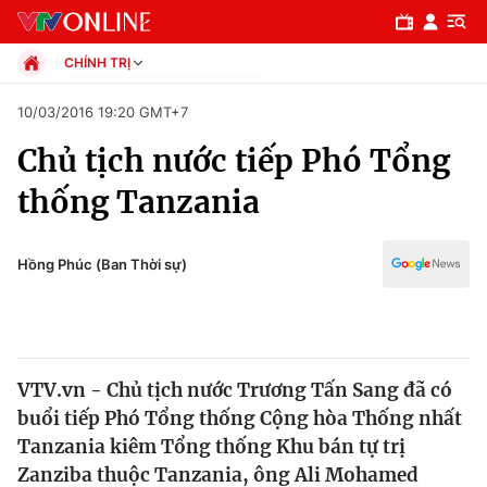
CHÍNH TRỊ
Chính trị
10/03/2016 19:20 GMT+7
Xã hội
Chủ tịch nước tiếp Phó Tổng
Pháp luật
Chuyên mục
Kinh tế
thống Tanzania
Thể thao
Chính trị
Truyền hình
Văn hóa - Giải trí
Hồng Phúc (Ban Thời sự)
Xã hội
Y tế
Đời sống
Pháp luật
Công nghệ
Giáo dục
VTV.vn - Chủ tịch nước Trương Tấn Sang đã có
Y tế
buổi tiếp Phó Tổng thống Cộng hòa Thống nhất
Tanzania kiêm Tổng thống Khu bán tự trị
Thế giới
Zanziba thuộc Tanzania, ông Ali Mohamed