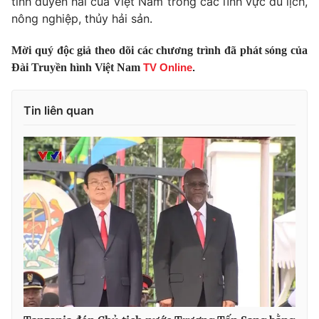
tỉnh duyên hải của Việt Nam trong các lĩnh vực du lịch,
Thị trường 24h
Tấm lòng Việt
nông nghiệp, thủy hải sản.
VTV4
Vươn mình bằng AI
Mời quý độc giả theo dõi các chương trình đã phát sóng của
Đài Truyền hình Việt Nam
TV Online
.
VTV9
VTV8
Tin liên quan
Liên hệ tòa soạn
English
THỜI BÁO VTV
Theo dõi báo trên
Cơ quan chủ quản:
Đài Truyền hình Việt Nam