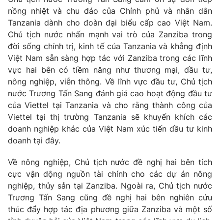
Giao lưu trực tuyến
nồng nhiệt và chu đáo của Chính phủ và nhân dân
Sản phẩm
Tanzania dành cho đoàn đại biểu cấp cao Việt Nam.
Lịch phát sóng
Thị trường
Chủ tịch nước nhấn mạnh vai trò của Zanziba trong
đời sống chính trị, kinh tế của Tanzania và khẳng định
Tư vấn
Việt Nam sẵn sàng hợp tác với Zanziba trong các lĩnh
Chuyên mục khác
vực hai bên có tiềm năng như thương mại, đầu tư,
nông nghiệp, viễn thông. Về lĩnh vực đầu tư, Chủ tịch
Emagazine
Podcast
nước Trương Tấn Sang đánh giá cao hoạt động đầu tư
của Viettel tại Tanzania và cho rằng thành công của
Photo
Infographic
Viettel tại thị trường Tanzania sẽ khuyến khích các
doanh nghiệp khác của Việt Nam xúc tiến đầu tư kinh
Video
Shorts video
doanh tại đây.
Về nông nghiệp, Chủ tịch nước đề nghị hai bên tích
VTV Money
VTV Thể thao
cực vận động nguồn tài chính cho các dự án nông
nghiệp, thủy sản tại Zanziba. Ngoài ra, Chủ tịch nước
VTV Sức khoẻ
Bất động sản
Trương Tấn Sang cũng đề nghị hai bên nghiên cứu
thúc đẩy hợp tác địa phương giữa Zanziba và một số