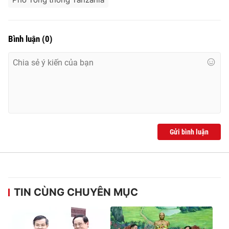
Bình luận
(
0
)
® Cấm sao chép dưới mọi hình thức nếu không có sự chấp
thuận bằng văn bản. Ghi rõ nguồn VTV.vn khi phát hành lại
thông tin từ website này.
Gửi bình luận
TIN CÙNG CHUYÊN MỤC