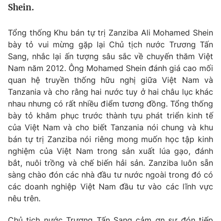
Shein.
Tin tức
Kinh tế
Thế giới đó đây
Tổng thống Khu bán tự trị Zanziba Ali Mohamed Shein
Tài chính
bày tỏ vui mừng gặp lại Chủ tịch nước Trương Tấn
Dữ liệu và đời sống
Câu chuyện quốc tế
Sang, nhắc lại ấn tượng sâu sắc về chuyến thăm Việt
Thị trường
Nam năm 2012. Ông Mohamed Shein đánh giá cao mối
Truyền hình
quan hệ truyền thống hữu nghị giữa Việt Nam và
Góc doanh nghiệp
Tanzania và cho rằng hai nước tuy ở hai châu lục khác
Phim VTV
nhau nhưng có rất nhiều điểm tương đồng. Tổng thống
Giải trí
bày tỏ khâm phục trước thành tựu phát triển kinh tế
Hậu trường
Điện ảnh
của Việt Nam và cho biết Tanzania nói chung và khu
Đời sống
Nhân vật
bán tự trị Zanziba nói riêng mong muốn học tập kinh
Âm nhạc
nghiệm của Việt Nam trong sản xuất lúa gạo, đánh
Du lịch
Khán giả
bắt, nuôi trồng và chế biến hải sản. Zanziba luôn sẵn
Giáo dục
Sao
sàng chào đón các nhà đầu tư nước ngoài trong đó có
Làm đẹp
Giải sao mai
Tuyển sinh
các doanh nghiệp Việt Nam đầu tư vào các lĩnh vực
Công nghệ
Chất lượng cuộc sống
nêu trên.
Học trực tuyến
Hitech Công nghệ tương lai
Chủ tịch nước Trương Tấn Sang cảm ơn sự đón tiếp