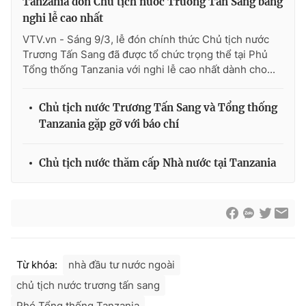
Tanzania đón Chủ tịch nước Trương Tấn Sang bằng
Cơ quan báo chí:
Thời báo VTV
nghi lễ cao nhất
Giấy phép hoạt động báo in và báo điện tử số 483/GP-BTTTT
VTV.vn - Sáng 9/3, lễ đón chính thức Chủ tịch nước
cấp ngày 29/12/2023
Trương Tấn Sang đã được tổ chức trọng thể tại Phủ
Tổng thống Tanzania với nghi lễ cao nhất dành cho...
Tổng Biên tập:
Vũ Thanh Thủy
Phó Tổng Biên tập:
Nguyễn Thị Mỹ Hạnh, Phạm Quốc Thắng,
Nguyễn Trọng Ninh
Chủ tịch nước Trương Tấn Sang và Tổng thống
Tổng đài VTV:
024.38 355 931 - 024.38 355 932
Tanzania gặp gỡ với báo chí
Ðiện thoại Thời báo VTV:
024.66 897 897
Email:
toasoan@vtv.vn
Chủ tịch nước thăm cấp Nhà nước tại Tanzania
Liên hệ quảng cáo:
024-7300.7108
Từ khóa:
nhà đầu tư nước ngoài
chủ tịch nước trương tấn sang
Phó Tổng thống Tanzania