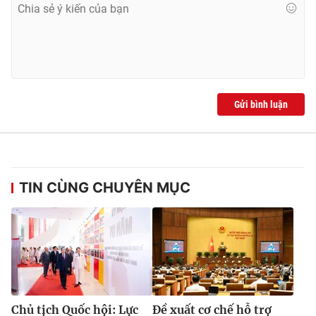
® Cấm sao chép dưới mọi hình thức nếu không có sự chấp
thuận bằng văn bản. Ghi rõ nguồn VTV.vn khi phát hành lại
thông tin từ website này.
Gửi bình luận
TIN CÙNG CHUYÊN MỤC
Chủ tịch Quốc hội: Lực
Đề xuất cơ chế hỗ trợ