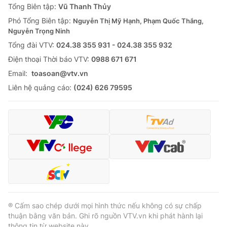
Tổng Biên tập:
Vũ Thanh Thủy
Phó Tổng Biên tập:
Nguyễn Thị Mỹ Hạnh, Phạm Quốc Thắng,
Nguyễn Trọng Ninh
Tổng đài VTV:
024.38 355 931 - 024.38 355 932
Ðiện thoại Thời báo VTV:
0988 671 671
Email:
toasoan@vtv.vn
Liên hệ quảng cáo:
(024) 626 79595
® Cấm sao chép dưới mọi hình thức nếu không có sự chấp
thuận bằng văn bản. Ghi rõ nguồn VTV.vn khi phát hành lại
thông tin từ website này.