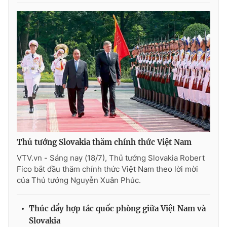
Thị trường 24h
Tấm lòng Việt
VTV4
Vươn mình bằng AI
VTV9
VTV8
Liên hệ tòa soạn
English
Thủ tướng Slovakia thăm chính thức Việt Nam
THỜI BÁO VTV
VTV.vn - Sáng nay (18/7), Thủ tướng Slovakia Robert
Fico bắt đầu thăm chính thức Việt Nam theo lời mời
của Thủ tướng Nguyễn Xuân Phúc.
Theo dõi báo trên
Thúc đẩy hợp tác quốc phòng giữa Việt Nam và
Slovakia
Cơ quan chủ quản:
Đài Truyền hình Việt Nam