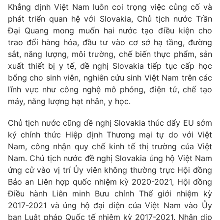
Khẳng định Việt Nam luôn coi trọng việc củng cố và
Tin tức
phát triển quan hệ với Slovakia, Chủ tịch nước Trần
Kinh tế
Đại Quang mong muốn hai nước tạo điều kiện cho
Thế giới đó đây
Tài chính
trao đổi hàng hóa, đầu tư vào cơ sở hạ tầng, đường
Dữ liệu và đời sống
Câu chuyện quốc tế
sắt, năng lượng, môi trường, chế biến thực phẩm, sản
Thị trường
xuất thiết bị y tế, đề nghị Slovakia tiếp tục cấp học
Truyền hình
bổng cho sinh viên, nghiên cứu sinh Việt Nam trên các
Góc doanh nghiệp
lĩnh vực như công nghệ mô phỏng, điện tử, chế tạo
Phim VTV
máy, năng lượng hạt nhân, y học.
Giải trí
Hậu trường
Chủ tịch nước cũng đề nghị Slovakia thúc đẩy EU sớm
Điện ảnh
Đời sống
ký chính thức Hiệp định Thương mại tự do với Việt
Nhân vật
Âm nhạc
Nam, công nhận quy chế kinh tế thị trường của Việt
Du lịch
Khán giả
Nam. Chủ tịch nước đề nghị Slovakia ủng hộ Việt Nam
Giáo dục
Sao
ứng cử vào vị trí Ủy viên không thường trực Hội đồng
Làm đẹp
Giải sao mai
Bảo an Liên hợp quốc nhiệm kỳ 2020-2021, Hội đồng
Tuyển sinh
Công nghệ
Điều hành Liên minh Bưu chính Thế giới nhiệm kỳ
Chất lượng cuộc sống
Học trực tuyến
2017-2021 và ủng hộ đại diện của Việt Nam vào Ủy
Hitech Công nghệ tương lai
ban Luật pháp Quốc tế nhiệm kỳ 2017-2021. Nhân dịp