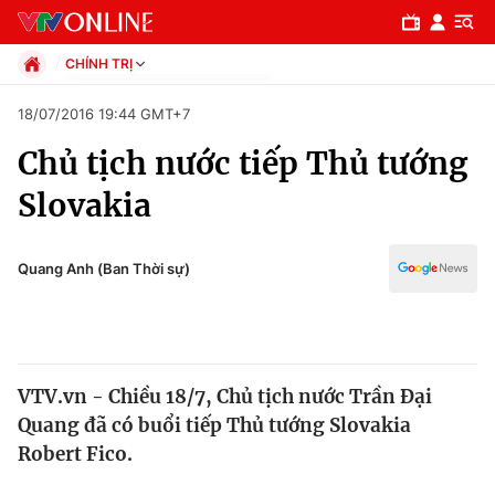
CHÍNH TRỊ
Chính trị
18/07/2016 19:44 GMT+7
Xã hội
Chủ tịch nước tiếp Thủ tướng
Pháp luật
Chuyên mục
Kinh tế
Slovakia
Thể thao
Chính trị
Truyền hình
Văn hóa - Giải trí
Quang Anh (Ban Thời sự)
Xã hội
Y tế
Đời sống
Pháp luật
Công nghệ
Giáo dục
VTV.vn - Chiều 18/7, Chủ tịch nước Trần Đại
Y tế
Quang đã có buổi tiếp Thủ tướng Slovakia
Robert Fico.
Thế giới