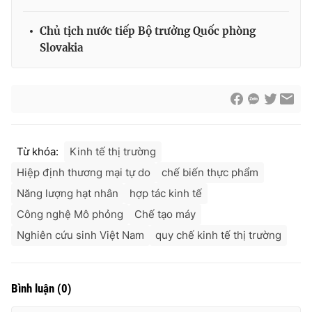
Cơ quan báo chí:
Thời báo VTV
Chủ tịch nước tiếp Bộ trưởng Quốc phòng
Giấy phép hoạt động báo in và báo điện tử số 483/GP-BTTTT
Slovakia
cấp ngày 29/12/2023
Tổng Biên tập:
Vũ Thanh Thủy
Phó Tổng Biên tập:
Nguyễn Thị Mỹ Hạnh, Phạm Quốc Thắng,
Nguyễn Trọng Ninh
Tổng đài VTV:
024.38 355 931 - 024.38 355 932
Ðiện thoại Thời báo VTV:
024.66 897 897
Từ khóa:
Kinh tế thị trường
Email:
toasoan@vtv.vn
Hiệp định thương mại tự do
chế biến thực phẩm
Liên hệ quảng cáo:
024-7300.7108
Năng lượng hạt nhân
hợp tác kinh tế
Công nghệ Mô phỏng
Chế tạo máy
Nghiên cứu sinh Việt Nam
quy chế kinh tế thị trường
Bình luận
(
0
)