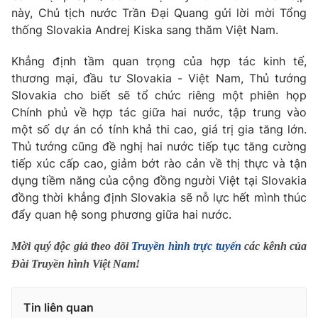
Giao lưu trực tuyến
này, Chủ tịch nước Trần Đại Quang gửi lời mời Tổng
Sản phẩm
thống Slovakia Andrej Kiska sang thăm Việt Nam.
Lịch phát sóng
Thị trường
Khẳng định tầm quan trọng của hợp tác kinh tế,
Tư vấn
thương mại, đầu tư Slovakia - Việt Nam, Thủ tướng
Chuyên mục khác
Slovakia cho biết sẽ tổ chức riêng một phiên họp
Chính phủ về hợp tác giữa hai nước, tập trung vào
Emagazine
Podcast
một số dự án có tính khả thi cao, giá trị gia tăng lớn.
Thủ tướng cũng đề nghị hai nước tiếp tục tăng cường
Photo
Infographic
tiếp xúc cấp cao, giảm bớt rào cản về thị thực và tận
dụng tiềm năng của cộng đồng người Việt tại Slovakia
đồng thời khẳng định Slovakia sẽ nỗ lực hết mình thúc
Video
Shorts video
đẩy quan hệ song phương giữa hai nước.
VTV Money
VTV Thể thao
Mời quý độc giả theo dõi
Truyền hình trực tuyến
các kênh của
Đài Truyền hình Việt Nam!
VTV Sức khoẻ
Bất động sản
Tin liên quan