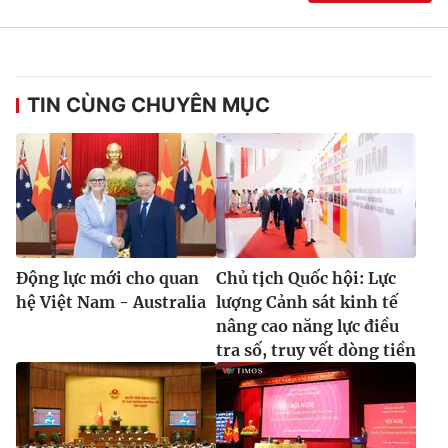
® Cấm sao chép dưới mọi hình thức nếu không có sự chấp
TIN CÙNG CHUYÊN MỤC
thuận bằng văn bản. Ghi rõ nguồn VTV.vn khi phát hành lại
thông tin từ website này.
Động lực mới cho quan
Chủ tịch Quốc hội: Lực
hệ Việt Nam - Australia
lượng Cảnh sát kinh tế
nâng cao năng lực điều
tra số, truy vết dòng tiền