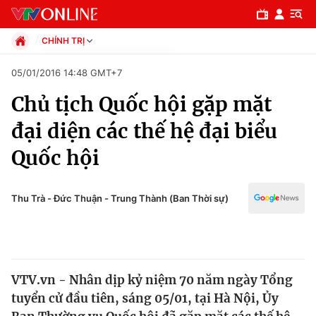
CHÍNH TRỊ
Chính trị
05/01/2016 14:48 GMT+7
Xã hội
Chủ tịch Quốc hội gặp mặt
Pháp luật
Chuyên mục
Kinh tế
đại diện các thế hệ đại biểu
Thể thao
Chính trị
Quốc hội
Truyền hình
Văn hóa - Giải trí
Xã hội
Y tế
Thu Trà - Đức Thuận - Trung Thành (Ban Thời sự)
Đời sống
Pháp luật
Công nghệ
Giáo dục
Y tế
VTV.vn - Nhân dịp kỷ niệm 70 năm ngày Tổng
tuyển cử đầu tiên, sáng 05/01, tại Hà Nội, Ủy
Thế giới