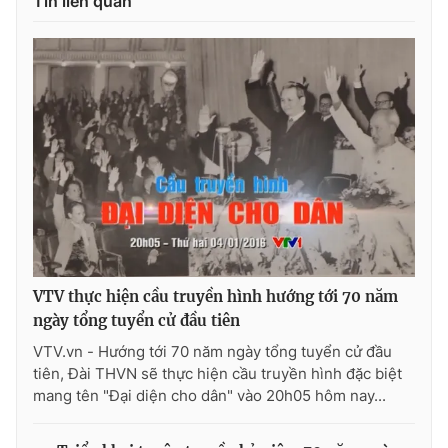
Tin liên quan
Thị trường 24h
Tấm lòng Việt
VTV4
Vươn mình bằng AI
VTV9
VTV8
Liên hệ tòa soạn
English
THỜI BÁO VTV
VTV thực hiện cầu truyền hình hướng tới 70 năm
ngày tổng tuyển cử đầu tiên
VTV.vn - Hướng tới 70 năm ngày tổng tuyển cử đầu
tiên, Đài THVN sẽ thực hiện cầu truyền hình đặc biệt
Theo dõi báo trên
mang tên "Đại diện cho dân" vào 20h05 hôm nay...
Cơ quan chủ quản:
Đài Truyền hình Việt Nam