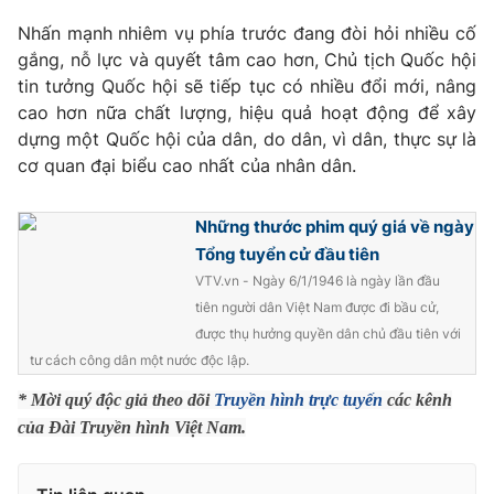
Giao lưu trực tuyến
Sản phẩm
Nhấn mạnh nhiêm vụ phía trước đang đòi hỏi nhiều cố
gắng, nỗ lực và quyết tâm cao hơn, Chủ tịch Quốc hội
Lịch phát sóng
Thị trường
tin tưởng Quốc hội sẽ tiếp tục có nhiều đổi mới, nâng
cao hơn nữa chất lượng, hiệu quả hoạt động để xây
Tư vấn
dựng một Quốc hội của dân, do dân, vì dân, thực sự là
Chuyên mục khác
cơ quan đại biểu cao nhất của nhân dân.
Emagazine
Podcast
Những thước phim quý giá về ngày
Photo
Infographic
Tổng tuyển cử đầu tiên
VTV.vn - Ngày 6/1/1946 là ngày lần đầu
tiên người dân Việt Nam được đi bầu cử,
Video
Shorts video
được thụ hưởng quyền dân chủ đầu tiên với
tư cách công dân một nước độc lập.
VTV Money
VTV Thể thao
* Mời quý độc giả theo dõi
Truyền hình trực tuyến
các kênh
của Đài Truyền hình Việt Nam.
VTV Sức khoẻ
Bất động sản