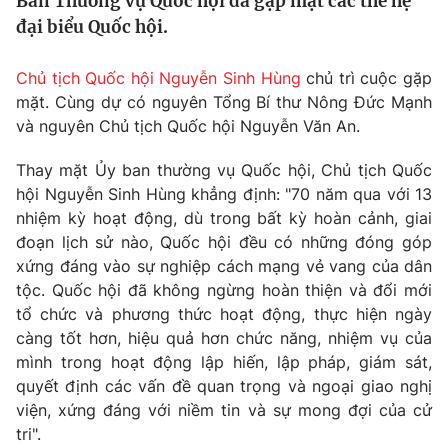
Ban Thường vụ Quốc hội đã gặp mặt các thế hệ
Tin tức
đại biểu Quốc hội.
Kinh tế
Thế giới đó đây
Chủ tịch Quốc hội Nguyễn Sinh Hùng
chủ trì cuộc gặp
Tài chính
Dữ liệu và đời sống
mặt. Cùng dự có nguyên Tổng Bí thư Nông Đức Mạnh
Câu chuyện quốc tế
Thị trường
và nguyên Chủ tịch Quốc hội Nguyễn Văn An.
Truyền hình
Góc doanh nghiệp
Thay mặt Ủy ban thường vụ Quốc hội, Chủ tịch Quốc
hội Nguyễn Sinh Hùng khẳng định: "70 năm qua với 13
Phim VTV
Giải trí
nhiệm kỳ hoạt động, dù trong bất kỳ hoàn cảnh, giai
Hậu trường
đoạn lịch sử nào, Quốc hội đều có những đóng góp
Điện ảnh
xứng đáng vào sự nghiệp cách mạng vẻ vang của dân
Đời sống
Nhân vật
tộc. Quốc hội đã không ngừng hoàn thiện và đổi mới
Âm nhạc
tổ chức và phương thức hoạt động, thực hiện ngày
Du lịch
Khán giả
Giáo dục
Sao
càng tốt hơn, hiệu quả hơn chức năng, nhiệm vụ của
Làm đẹp
Giải sao mai
mình trong hoạt động lập hiến, lập pháp, giám sát,
Tuyển sinh
quyết định các vấn đề quan trọng và ngoại giao nghị
Công nghệ
Chất lượng cuộc sống
viện, xứng đáng với niềm tin và sự mong đợi của cử
Học trực tuyến
Hitech Công nghệ tương lai
tri".