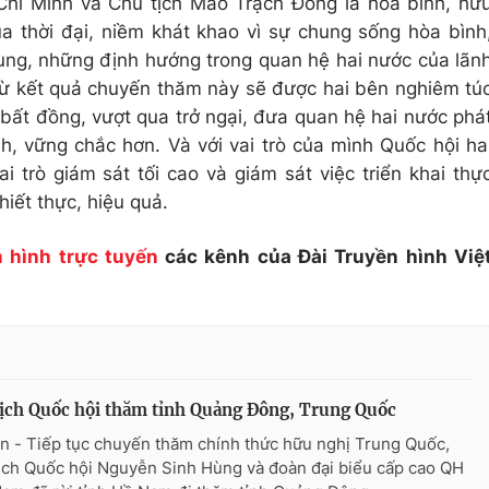
Chí Minh và Chủ tịch Mao Trạch Đông là hòa bình, hữ
ủa thời đại, niềm khát khao vì sự chung sống hòa bình
rung, những định hướng trong quan hệ hai nước của lãn
từ kết quả chuyến thăm này sẽ được hai bên nghiêm tú
 bất đồng, vượt qua trở ngại, đưa quan hệ hai nước phá
nh, vững chắc hơn. Và với vai trò của mình Quốc hội ha
i trò giám sát tối cao và giám sát việc triển khai thự
iết thực, hiệu quả.
 hình trực tuyến
các kênh của Đài Truyền hình Việ
ịch Quốc hội thăm tỉnh Quảng Đông, Trung Quốc
n - Tiếp tục chuyến thăm chính thức hữu nghị Trung Quốc,
ịch Quốc hội Nguyễn Sinh Hùng và đoàn đại biểu cấp cao QH