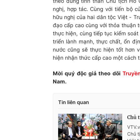
theo đúng tinh thần Chủ tịch Hồ 
nghị, hợp tác. Cùng với tiến bộ c
hữu nghị của hai dân tộc Việt - T
đạo cấp cao cùng với thỏa thuận 
thực hiện, cùng tiếp tục kiểm soát
triển lành mạnh, thực chất, ổn đị
nước cũng sẽ thực hiện tốt hơn va
hiện nhận thức cấp cao một cách th
Mời quý độc giả theo dõi
Truyền
Nam.
Tin liên quan
Chủ t
VTV.v
Chủ t