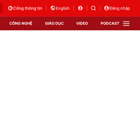
Cổng thông tin
English
Đăng nhập
CÔNG NGHỆ
GIÁO DỤC
VIDEO
PODCAST
VTV Money
VTV Thể thao
VTV Sức khoẻ
Bất động sản
Thị trường 24h
Tấm lòng Việt
Vươn mình bằng AI
VTV4
VTV8
VTV9
Lịch phát sóng
Giao lưu trực tuyến
Sự kiện