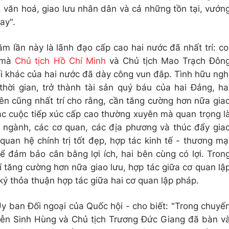
tế, văn hoá, giao lưu nhân dân và cả những tồn tại, vướn
ay".
m lần này là lãnh đạo cấp cao hai nước đã nhất trí: co
g mà
Chủ tịch Hồ Chí Minh
và Chủ tịch Mao Trạch Đôn
ối khác của hai nước đã dày công vun đắp. Tình hữu ngh
hời gian, trở thành tài sản quý báu của hai Đảng, ha
ên cũng nhất trí cho rằng, cần tăng cường hơn nữa gia
các cuộc tiếp xúc cấp cao thường xuyên mà quan trọng l
, ngành, các cơ quan, các địa phương và thúc đẩy gia
uan hệ chính trị tốt đẹp, hợp tác kinh tế - thương mạ
 đảm bảo cân bằng lợi ích, hai bên cùng có lợi. Tron
í tăng cường hơn nữa giao lưu, hợp tác giữa cơ quan lậ
ký thỏa thuận hợp tác giữa hai cơ quan lập pháp.
 ban Đối ngoại của Quốc hội - cho biết: "Trong chuyế
yễn Sinh Hùng và Chủ tịch Trương Đức Giang đã bàn v