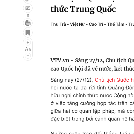
thức Trung Quốc
0
Thu Trà - Việt Nữ - Cao Trí - Thế Tâm - 
Giải trí
Đời sống
Điện ảnh
Du lịch
Âm nhạc
Làm đẹp
VTV.vn - Sáng 27/12, Chủ tịch 
Sao
Chất lượng cuộc sốn
cao Quốc hội đã về nước, kết th
Sáng nay (27/12),
Chủ tịch Quốc 
hội nước ta đã rời tỉnh Quảng Đô
hữu nghị chính thức nước Cộng hò
ở việc tăng cường hợp tác trên cá
giữa hai cơ quan lập pháp, mà còn
đặc biệt trong bối cảnh quan hệ ha
Những cuộc trao đổi thẳng thắn