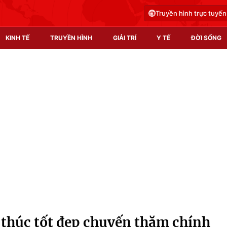
Truyền hình trực tuyến
KINH TẾ
TRUYỀN HÌNH
GIẢI TRÍ
Y TẾ
ĐỜI SỐNG
Pháp luật
Y tế
Truyền hình
Multimedia
Phim VTV
Video
Hậu trường
Shorts video
Nhân vật
Podcast
Khán giả
EMagazine
Giải sao mai
Photo
t thúc tốt đẹp chuyến thăm chính
Infographic