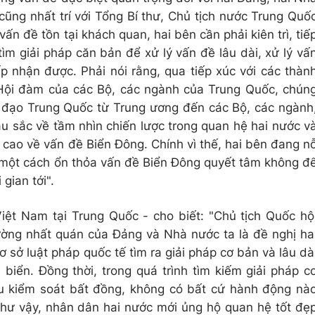
cũng nhất trí với Tổng Bí thư, Chủ tịch nước Trung Quố
ấn đề tồn tại khách quan, hai bên cần phải kiên trì, tiế
 tìm giải pháp căn bản để xử lý vấn đề lâu dài, xử lý vấ
p nhận được. Phải nói rằng, qua tiếp xúc với các thàn
 Hội đàm của các Bộ, các ngành của Trung Quốc, chún
h đạo Trung Quốc từ Trung ương đến các Bộ, các ngành
u sắc về tầm nhìn chiến lược trong quan hệ hai nước v
cao về vấn đề Biển Đông. Chính vì thế, hai bên đang n
ý một cách ổn thỏa vấn đề Biển Đông quyết tâm không đ
 gian tới".
ệt Nam tại Trung Quốc - cho biết: "Chủ tịch Quốc hộ
ường nhất quán của Đảng và Nhà nước ta là đề nghị ha
sở luật pháp quốc tế tìm ra giải pháp cơ bản và lâu dà
 biển. Đồng thời, trong quá trình tìm kiếm giải pháp c
au kiểm soát bất đồng, không có bất cứ hành động nà
như vậy, nhân dân hai nước mới ủng hộ quan hệ tốt đẹ