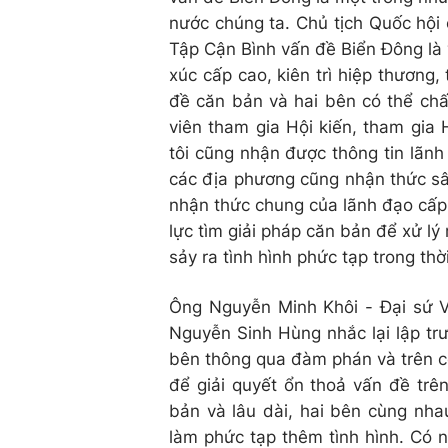
nước chúng ta. Chủ tịch Quốc hội 
Tập Cận Bình vấn đề Biển Đông là v
xúc cấp cao, kiên trì hiệp thương,
đề căn bản và hai bên có thể chấ
viên tham gia Hội kiến, tham gia
tôi cũng nhận được thông tin lãn
các địa phương cũng nhận thức sâ
nhận thức chung của lãnh đạo cấp 
lực tìm giải pháp căn bản để xử l
sảy ra tình hình phức tạp trong thời
Ông Nguyễn Minh Khôi - Đại sứ Vi
Nguyễn Sinh Hùng nhắc lại lập tr
bên thông qua đàm phán và trên cơ 
để giải quyết ổn thoả vấn đề trên
bản và lâu dài, hai bên cùng nh
làm phức tạp thêm tình hình. Có 