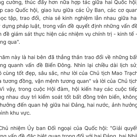
g cường, thúc đẩy hơn nữa hợp tác giữa hai Quốc hội
p cao Quốc hội, giao lưu giữa các Ủy Ban, các cơ qua
 tập, trao đổi, chia sẻ kinh nghiệm lẫn nhau giữa ha
y dựng pháp luật, trong vấn đề quyết định những vấn đ
 đề giám sát thực hiện các nhiệm vụ chính trị - kinh tế 
ông qua".
hăm này là hai bên đã thẳng thắn trao đổi về những bấ
 quanh vấn đề Biển Đông. Nhìn lại chiều dài lịch sử
ô cùng tốt đẹp, sâu sắc, như lời của Chủ tịch Mao Trạc
a tương đồng, vận mệnh tương quan" và lời của Chủ tịc
Vì vậy, trong cuộc Hội đàm, hội kiến hay các cuộc tiế
g nhau duy trì kiểm soát tốt bất đồng trên biển, khôn
h hưởng đến quan hệ giữa hai Đảng, hai nước, ảnh hưởn
ình khu vực.
hủ nhiệm Ủy ban Đối ngoại của Quốc hội: "Giải quyế
ng vấn đề đặc biệt quan trọng đối với hai Đảng, hai Nh