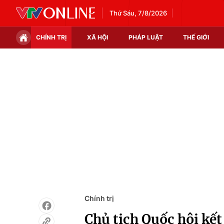
Thứ Sáu, 7/8/2026
CHÍNH TRỊ
XÃ HỘI
PHÁP LUẬT
THẾ GIỚI
Chính trị
Xã hội
Thế giới
Kinh tế
Tin tức
Tài chính
Thế giới đó đây
Thị trường
Câu chuyện quốc tế
Góc doanh nghiệp
Dữ liệu và đời sống
Chính trị
Chủ tịch Quốc hội kế