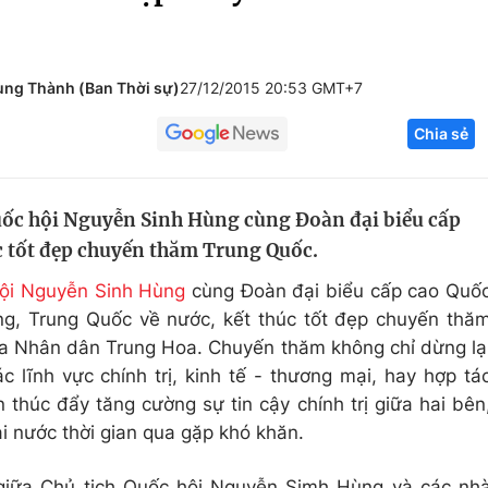
Góc ảnh
Trung Thành (Ban Thời sự)
27/12/2015 20:53 GMT+7
Giáo dục
Công nghệ
Chia sẻ
Tuyển sinh
Hitech Công ng
Học trực tuyến
Sản phẩm
Quốc hội Nguyễn Sinh Hùng cùng Đoàn đại biểu cấp
g
Thị trường
úc tốt đẹp chuyến thăm Trung Quốc.
Tư vấn
hội Nguyễn Sinh Hùng
cùng Đoàn đại biểu cấp cao Quố
ng, Trung Quốc về nước, kết thúc tốt đẹp chuyến thă
a Nhân dân Trung Hoa. Chuyến thăm không chỉ dừng lạ
c lĩnh vực chính trị, kinh tế - thương mại, hay hợp tá
 thúc đẩy tăng cường sự tin cậy chính trị giữa hai bên
i nước thời gian qua gặp khó khăn.
 giữa Chủ tịch Quốc hội Nguyễn Simh Hùng và các nh