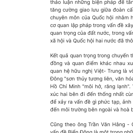
thảo luận những biện pháp để tăn
tăng cường giao lưu giữa đoàn cấ
chuyên môn của Quốc hội nhằm học
cơ quan lập pháp trong vấn đề xâ
quan trọng của đất nước, trong vấn
xã hội và Quốc hội hai nước đã th
Kết quả quan trọng trong chuyến t
đồng và quan điểm khác nhau xung
quan hệ hữu nghị Việt- Trung là v
Đông "sơn thủy tương liên, văn hó
Hồ Chí Minh "môi hở, răng lạnh". 
xúc hai bên đi đến thống nhất cùn
để xảy ra vấn đề gì phức tạp, ản
đến môi trường bên ngoài và hoà b
Cũng theo ông Trần Văn Hằng - C
vấn đề Biển Đông là một trong nhữ