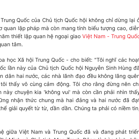
Trung Quốc của Chủ tịch Quốc hội không chỉ dừng lại 
cơ quan lập pháp mà còn mang tính biểu tượng cao, diễ
năm thiết lập quan hệ ngoại giao
Việt Nam - Trung Quố
quan tâm.
 học Xã hội Trung Quốc - cho biết: "Tôi nghĩ các hoạ
ốc lần này của Chủ tịch Quốc hội Nguyễn Sinh Hùng đ
n dân hai nước, các nhà lãnh đạo đều không lãng quê
tôi thấy vô cùng cảm động. Tôi cho rằng đừng nên ch
n này chuyện kia 'không vui' mà còn cần phải nhìn thấ
những nhận thức chung mà hai đảng và hai nước đã đạ
thể giải quyết từ từ, dần dần. Chúng ta phải có niềm tin
hệ giữa Việt Nam và Trung Quốc đã và đang phát triể