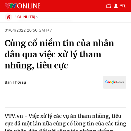
CHÍNH TRỊ
Chính trị
01/04/2022 20:50 GMT+7
Xã hội
Củng cố niềm tin của nhân
Pháp luật
Chuyên mục
Kinh tế
dân qua việc xử lý tham
Thể thao
Chính trị
nhũng, tiêu cực
Truyền hình
Văn hóa - Giải trí
Xã hội
Y tế
Ban Thời sự
Đời sống
Pháp luật
Công nghệ
Giáo dục
Y tế
VTV.vn - Việc xử lý các vụ án tham nhũng, tiêu
cực đã một lần nữa củng cố lòng tin của các tầng
Thế giới