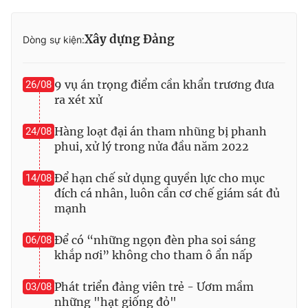
Xây dựng Đảng
Dòng sự kiện:
® Cấm sao chép dưới mọi hình thức nếu không có sự chấp
thuận bằng văn bản. Ghi rõ nguồn VTV.vn khi phát hành lại
9 vụ án trọng điểm cần khẩn trương đưa
26/08
thông tin từ website này.
ra xét xử
Hàng loạt đại án tham nhũng bị phanh
24/08
phui, xử lý trong nửa đầu năm 2022
Để hạn chế sử dụng quyền lực cho mục
14/08
đích cá nhân, luôn cần cơ chế giám sát đủ
mạnh
Để có “những ngọn đèn pha soi sáng
06/08
khắp nơi” không cho tham ô ẩn nấp
Phát triển đảng viên trẻ - Ươm mầm
03/08
những "hạt giống đỏ"