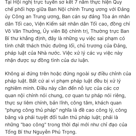
Tại Hội nghị trực tuyến sơ kết 7 năm thực hiện Quy
Cơ quan báo chí:
Thời báo VTV
chế phối hợp giữa Ban Nội chính Trung ương với Đảng
Giấy phép hoạt động báo in và báo điện tử số 483/GP-BTTTT
ủy Công an Trung ương, Ban cán sự đảng Tòa án nhân
cấp ngày 29/12/2023
dân Tối cao, Viện Kiểm sát nhân dân Tối cao, đồng chí
Tổng Biên tập:
Vũ Thanh Thủy
Võ Văn Thưởng, Ủy viên Bộ chính trị, Thường trực Ban
Bí thư khẳng định, đây là những vụ việc sai phạm có
Phó Tổng Biên tập:
Nguyễn Thị Mỹ Hạnh, Phạm Quốc Thắng,
tính chất thách thức đường lối, chủ trương của Đảng,
Nguyễn Trọng Ninh
pháp luật của Nhà nước. Việc xử lý các vụ việc này
Tổng đài VTV:
024.38 355 931 - 024.38 355 932
nhận được sự đồng tình của dư luận.
Ðiện thoại Thời báo VTV:
024.66 897 897
Email:
toasoan@vtv.vn
Không ai đứng trên hoặc đứng ngoài sự điều chỉnh của
Liên hệ quảng cáo:
024-7300.7108
pháp luật. Bất cứ ai vi phạm pháp luật đều bị xử lý
nghiêm minh. Điều này cần đến nỗ lực của các cơ
quan nội chính nói chung, cơ quan tư pháp nói riêng,
thực sự liêm chính, bản lĩnh, công tâm, khách quan
"phụng công thủ pháp" nghĩa là đề cao công lý, công
bằng và phải tuyệt đối tuân thủ pháp luật; phải là
những "bao công" trong thời đại mới như chỉ đạo của
Tổng Bí thư Nguyễn Phú Trọng.