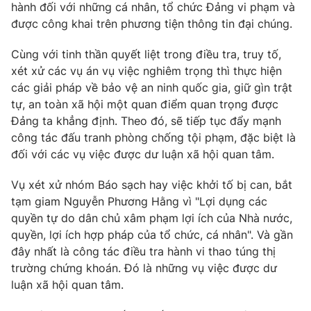
Thị trường 24h
Tấm lòng Việt
hành đối với những cá nhân, tổ chức Đảng vi phạm và
được công khai trên phương tiện thông tin đại chúng.
VTV4
Vươn mình bằng AI
Cùng với tinh thần quyết liệt trong điều tra, truy tố,
xét xử các vụ án vụ việc nghiêm trọng thì thực hiện
VTV9
VTV8
các giải pháp về bảo vệ an ninh quốc gia, giữ gìn trật
tự, an toàn xã hội một quan điểm quan trọng được
Đảng ta khẳng định. Theo đó, sẽ tiếp tục đẩy mạnh
Liên hệ tòa soạn
English
công tác đấu tranh phòng chống tội phạm, đặc biệt là
đối với các vụ việc được dư luận xã hội quan tâm.
Vụ xét xử nhóm Báo sạch hay việc khởi tố bị can, bắt
tạm giam Nguyễn Phương Hằng vì "Lợi dụng các
THỜI BÁO VTV
quyền tự do dân chủ xâm phạm lợi ích của Nhà nước,
quyền, lợi ích hợp pháp của tổ chức, cá nhân". Và gần
đây nhất là công tác điều tra hành vi thao túng thị
trường chứng khoán. Đó là những vụ việc được dư
Theo dõi báo trên
luận xã hội quan tâm.
Cơ quan chủ quản:
Đài Truyền hình Việt Nam