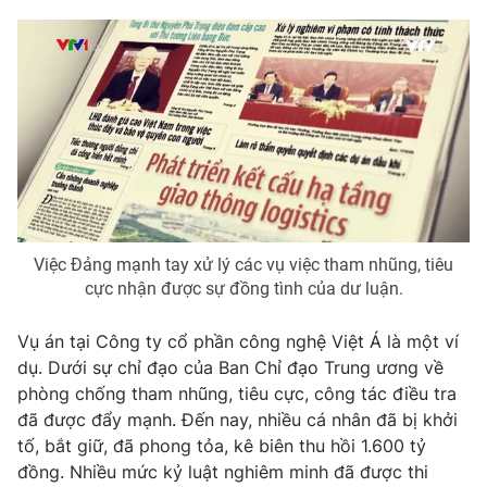
Giao lưu trực tuyến
Sản phẩm
Lịch phát sóng
Thị trường
Tư vấn
Chuyên mục khác
Emagazine
Podcast
Photo
Infographic
Việc Đảng mạnh tay xử lý các vụ việc tham nhũng, tiêu
cực nhận được sự đồng tình của dư luận.
Video
Shorts video
Vụ án tại Công ty cổ phần công nghệ Việt Á là một ví
dụ. Dưới sự chỉ đạo của Ban Chỉ đạo Trung ương về
VTV Money
VTV Thể thao
phòng chống tham nhũng, tiêu cực, công tác điều tra
đã được đẩy mạnh. Đến nay, nhiều cá nhân đã bị khởi
VTV Sức khoẻ
Bất động sản
tố, bắt giữ, đã phong tỏa, kê biên thu hồi 1.600 tỷ
đồng. Nhiều mức kỷ luật nghiêm minh đã được thi