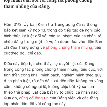
lớp nhân dân đối với công tác phòng chống
Tin tức
tham nhũng của Đảng.
Kinh tế
Thế giới đó đây
Tài chính
Dữ liệu và đời sống
Hôm 31/3, Ủy ban Kiểm tra Trung ương đã ra thông
Câu chuyện quốc tế
Thị trường
báo kết luận kỳ họp 13, trong đó tiếp tục đề nghị các
hình thức kỷ luật đối với các sai phạm của cá nhân, tổ
Truyền hình
Góc doanh nghiệp
chức đảng trong một số vụ án được đưa vào diện Ban
chỉ đạo Trung ương về
phòng chống tham nhũng
, tiêu
Phim VTV
Giải trí
cựctheo dõi, chỉ đạo.
Hậu trường
Điện ảnh
Điều này tiếp tục cho thấy, sự quyết liệt của Đảng
Đời sống
Nhân vật
trong công tác phòng chống tham nhũng, tiêu cực, với
Âm nhạc
tinh thần công khai, minh bạch, nghiêm minh theo quy
Du lịch
Khán giả
Giáo dục
Sao
định pháp luật, rõ đến đâu, xử đến đấy. Không có vùng
Làm đẹp
Giải sao mai
cấm, không có ngoại lệ, không chịu bất kỳ sự can
Tuyển sinh
thiệp trái pháp luật của bất kỳ tổ chức, cá nhân nào.
Công nghệ
Chất lượng cuộc sống
Qua đó,
củng cố lòng tin
của Đảng viên và các tầng
Học trực tuyến
Hitech Công nghệ tương lai
lớp nhân dân đối với công tác này.