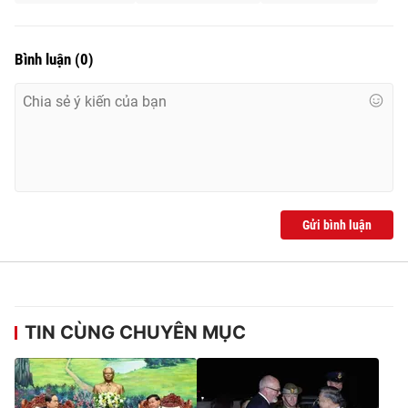
Bình luận
(
0
)
Gửi bình luận
TIN CÙNG CHUYÊN MỤC