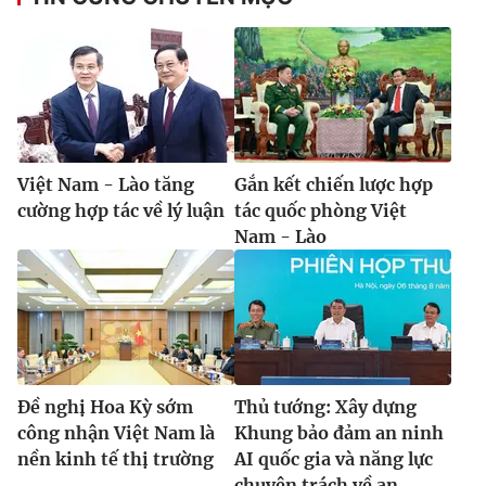
® Cấm sao chép dưới mọi hình thức nếu không có sự chấp
thuận bằng văn bản. Ghi rõ nguồn VTV.vn khi phát hành lại
thông tin từ website này.
Việt Nam - Lào tăng
Gắn kết chiến lược hợp
cường hợp tác về lý luận
tác quốc phòng Việt
Nam - Lào
Đề nghị Hoa Kỳ sớm
Thủ tướng: Xây dựng
công nhận Việt Nam là
Khung bảo đảm an ninh
nền kinh tế thị trường
AI quốc gia và năng lực
chuyên trách về an...