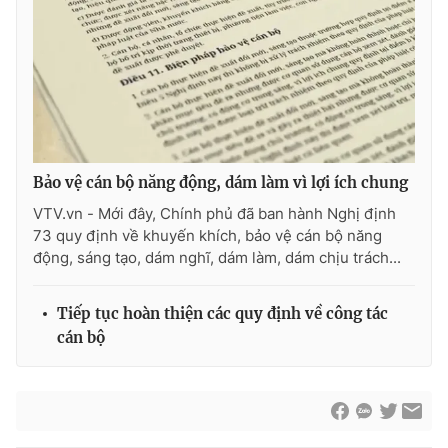
Thị trường 24h
Tấm lòng Việt
VTV4
Vươn mình bằng AI
VTV9
VTV8
Bảo vệ cán bộ năng động, dám làm vì lợi ích chung
Liên hệ tòa soạn
English
VTV.vn - Mới đây, Chính phủ đã ban hành Nghị định
73 quy định về khuyến khích, bảo vệ cán bộ năng
động, sáng tạo, dám nghĩ, dám làm, dám chịu trách...
THỜI BÁO VTV
Tiếp tục hoàn thiện các quy định về công tác
cán bộ
Theo dõi báo trên
Cơ quan chủ quản:
Đài Truyền hình Việt Nam