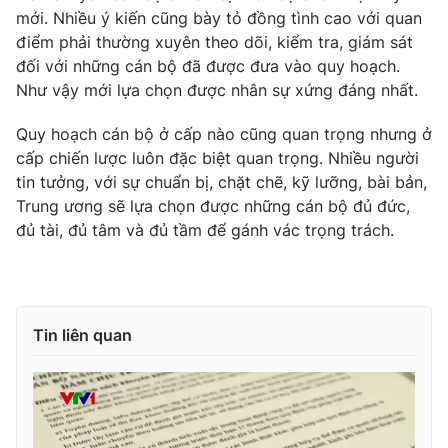
Giao lưu trực tuyến
mới. Nhiều ý kiến cũng bày tỏ đồng tình cao với quan
Sản phẩm
điểm phải thường xuyên theo dõi, kiểm tra, giám sát
Lịch phát sóng
Thị trường
đối với những cán bộ đã được đưa vào quy hoạch.
Như vậy mới lựa chọn được nhân sự xứng đáng nhất.
Tư vấn
Chuyên mục khác
Quy hoạch cán bộ ở cấp nào cũng quan trọng nhưng ở
cấp chiến lược luôn đặc biệt quan trọng. Nhiều người
Emagazine
Podcast
tin tưởng, với sự chuẩn bị, chặt chẽ, kỹ lưỡng, bài bản,
Trung ương sẽ lựa chọn được những cán bộ đủ đức,
Photo
Infographic
đủ tài, đủ tâm và đủ tầm để gánh vác trọng trách.
Video
Shorts video
Tin liên quan
VTV Money
VTV Thể thao
VTV Sức khoẻ
Bất động sản