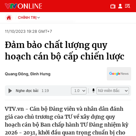
CHÍNH TRỊ
Chính trị
11/10/2023 19:28 GMT+7
Xã hội
Đảm bảo chất lượng quy
Pháp luật
Chuyên mục
Kinh tế
hoạch cán bộ cấp chiến lược
Thể thao
Chính trị
Truyền hình
Văn hóa - Giải trí
Quang Đông, Đình Hưng
Xã hội
Y tế
Đời sống
Nghe đọc bài
1:19
Pháp luật
Công nghệ
Giáo dục
VTV.vn - Cán bộ Đảng viên và nhân dân đánh
Y tế
giá cao chủ trương của TƯ về xây dựng quy
hoạch cán bộ Ban chấp hành TƯ Đảng nhiệm kỳ
Thế giới
2026 - 2031, khởi đầu quan trọng chuẩn bị cho