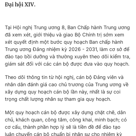
Đại hội XIV.
Tin tức
Kinh tế
Thế giới đó đây
Tài chính
Tại Hội nghị Trung ương 8, Ban Chấp hành Trung ương
Dữ liệu và đời sống
Câu chuyện quốc tế
đã xem xét, giới thiệu và giao Bộ Chính trị sớm xem
Thị trường
xét quyết định một bước quy hoạch Ban chấp hành
Truyền hình
Trung ương Đảng nhiệm kỳ 2026 - 2031, làm cơ sở để
Góc doanh nghiệp
đào tạo bồi dưỡng và thường xuyên theo dõi kiểm tra,
Phim VTV
giám sát đối với các cán bộ được đưa vào quy hoạch.
Giải trí
Hậu trường
Theo dõi thông tin từ hội nghị, cán bộ Đảng viên và
Điện ảnh
Đời sống
nhân dân đánh giá cao chủ trương của Trung ương về
Nhân vật
Âm nhạc
xây dựng quy hoạch cán bộ lần này, nhất là sự coi
Du lịch
Khán giả
trọng chất lượng nhân sự tham gia quy hoạch.
Giáo dục
Sao
Làm đẹp
Giải sao mai
Một quy hoạch cán bộ được xây dựng chặt chẽ, dân
Tuyển sinh
Công nghệ
chủ, khách quan, công tâm, công khai, minh bạch; có
Chất lượng cuộc sống
Học trực tuyến
cơ cấu, thành phần hợp lý sẽ là tiền đề để đào tạo
Hitech Công nghệ tương lai
luân chuyển cán bộ chuẩn bị nhân sự cho nhiệm kỳ