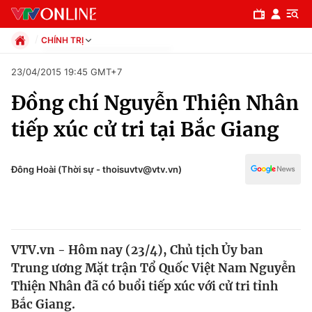
CHÍNH TRỊ
Chính trị
23/04/2015 19:45 GMT+7
Xã hội
Đồng chí Nguyễn Thiện Nhân
Pháp luật
Chuyên mục
Kinh tế
tiếp xúc cử tri tại Bắc Giang
Thể thao
Chính trị
Truyền hình
Văn hóa - Giải trí
Đông Hoài (Thời sự - thoisuvtv@vtv.vn)
Xã hội
Y tế
Đời sống
Pháp luật
Công nghệ
Giáo dục
VTV.vn - Hôm nay (23/4), Chủ tịch Ủy ban
Y tế
Trung ương Mặt trận Tổ Quốc Việt Nam Nguyễn
Thiện Nhân đã có buổi tiếp xúc với cử tri tỉnh
Thế giới
Bắc Giang.