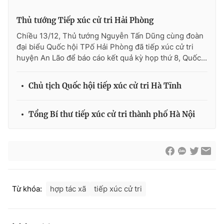
Thị trường 24h
Tấm lòng Việt
Thủ tướng Tiếp xúc cử tri Hải Phòng
VTV4
Vươn mình bằng AI
Chiều 13/12, Thủ tướng Nguyễn Tấn Dũng cùng đoàn
đại biểu Quốc hội TPố Hải Phòng đã tiếp xúc cử tri
huyện An Lão để báo cáo kết quả kỳ họp thứ 8, Quốc...
VTV9
VTV8
Chủ tịch Quốc hội tiếp xúc cử tri Hà Tĩnh
Liên hệ tòa soạn
English
Tổng Bí thư tiếp xúc cử tri thành phố Hà Nội
THỜI BÁO VTV
Từ khóa:
hợp tác xã
tiếp xúc cử tri
Theo dõi báo trên
Cơ quan chủ quản:
Đài Truyền hình Việt Nam