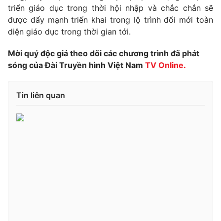
Giao lưu trực tuyến
triển giáo dục trong thời hội nhập và chắc chắn sẽ
Sản phẩm
được đẩy mạnh triển khai trong lộ trình đổi mới toàn
Lịch phát sóng
Thị trường
diện giáo dục trong thời gian tới.
Tư vấn
Mời quý độc giả theo dõi các chương trình đã phát
Chuyên mục khác
sóng của Đài Truyền hình Việt Nam
TV Online.
Emagazine
Podcast
Tin liên quan
Photo
Infographic
Video
Shorts video
VTV Money
VTV Thể thao
VTV Sức khoẻ
Bất động sản