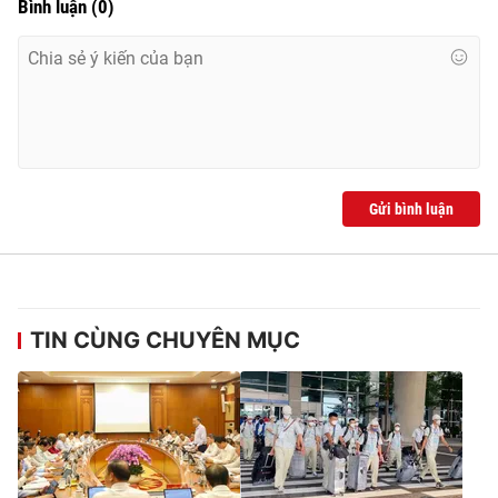
Bình luận
(
0
)
Cơ quan báo chí:
Thời báo VTV
Giấy phép hoạt động báo in và báo điện tử số 483/GP-BTTTT
cấp ngày 29/12/2023
Tổng Biên tập:
Vũ Thanh Thủy
Phó Tổng Biên tập:
Nguyễn Thị Mỹ Hạnh, Phạm Quốc Thắng,
Nguyễn Trọng Ninh
Tổng đài VTV:
024.38 355 931 - 024.38 355 932
Gửi bình luận
Ðiện thoại Thời báo VTV:
024.66 897 897
Email:
toasoan@vtv.vn
Liên hệ quảng cáo:
024-7300.7108
TIN CÙNG CHUYÊN MỤC