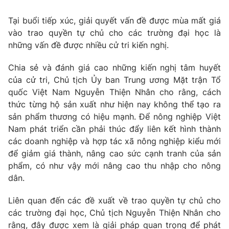
Tin tức
Tại buổi tiếp xúc, giải quyết vấn đề được mùa mất giá
Kinh tế
vào trao quyền tự chủ cho các trường đại học là
Thế giới đó đây
Tài chính
những vấn đề được nhiều cử tri kiến nghị.
Dữ liệu và đời sống
Câu chuyện quốc tế
Thị trường
Chia sẻ và đánh giá cao những kiến nghị tâm huyết
của cử tri, Chủ tịch Ủy ban Trung ương Mặt trận Tổ
Truyền hình
Góc doanh nghiệp
quốc Việt Nam Nguyễn Thiện Nhân cho rằng, cách
Phim VTV
thức từng hộ sản xuất như hiện nay không thể tạo ra
Giải trí
sản phẩm thương có hiệu mạnh. Để nông nghiệp Việt
Hậu trường
Nam phát triển cần phải thúc đẩy liên kết hình thành
Điện ảnh
Đời sống
các doanh nghiệp và hợp tác xã nông nghiệp kiểu mới
Nhân vật
Âm nhạc
để giảm giá thành, nâng cao sức cạnh tranh của sản
Du lịch
Khán giả
phẩm, có như vậy mới nâng cao thu nhập cho nông
Giáo dục
Sao
dân.
Làm đẹp
Giải sao mai
Tuyển sinh
Công nghệ
Liên quan đến các đề xuất về trao quyền tự chủ cho
Chất lượng cuộc sống
Học trực tuyến
các trường đại học, Chủ tịch Nguyễn Thiện Nhân cho
Hitech Công nghệ tương lai
rằng, đây được xem là giải pháp quan trọng để phát