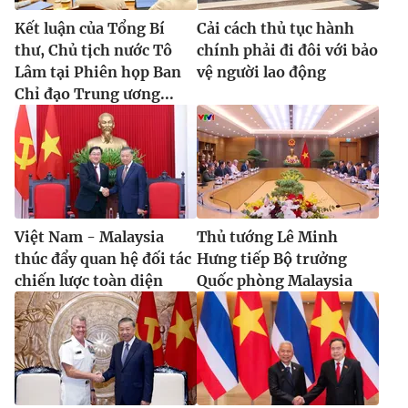
Kết luận của Tổng Bí
Cải cách thủ tục hành
thư, Chủ tịch nước Tô
chính phải đi đôi với bảo
Lâm tại Phiên họp Ban
vệ người lao động
® Cấm sao chép dưới mọi hình thức nếu không có sự chấp
Chỉ đạo Trung ương...
thuận bằng văn bản. Ghi rõ nguồn VTV.vn khi phát hành lại
thông tin từ website này.
Việt Nam - Malaysia
Thủ tướng Lê Minh
thúc đẩy quan hệ đối tác
Hưng tiếp Bộ trưởng
chiến lược toàn diện
Quốc phòng Malaysia