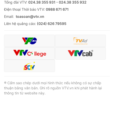
Tổng đài VTV:
024.38 355 931 - 024.38 355 932
Ðiện thoại Thời báo VTV:
0988 671 671
Email:
toasoan@vtv.vn
Liên hệ quảng cáo:
(024) 626 79595
® Cấm sao chép dưới mọi hình thức nếu không có sự chấp
thuận bằng văn bản. Ghi rõ nguồn VTV.vn khi phát hành lại
thông tin từ website này.