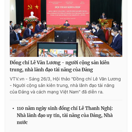
Thị trường 24h
Tấm lòng Việt
VTV4
Vươn mình bằng AI
VTV9
VTV8
Liên hệ tòa soạn
English
Đồng chí Lê Văn Lương - người cộng sản kiên
trung, nhà lãnh đạo tài năng của Đảng
VTV.vn - Sáng 26/3, Hội thảo "Đồng chí Lê Văn Lương
- Người cộng sản kiên trung, nhà lãnh đạo tài năng
THỜI BÁO VTV
của Đảng và cách mạng Việt Nam" đã diễn ra.
110 năm ngày sinh đồng chí Lê Thanh Nghị:
Theo dõi báo trên
Nhà lãnh đạo uy tín, tài năng của Đảng, Nhà
nước
Cơ quan chủ quản:
Đài Truyền hình Việt Nam