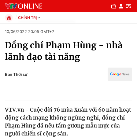
CHÍNH TRỊ
Chính trị
10/06/2022 20:05 GMT+7
Xã hội
Đồng chí Phạm Hùng - nhà
Pháp luật
Chuyên mục
Kinh tế
lãnh đạo tài năng
Thể thao
Chính trị
Truyền hình
Văn hóa - Giải trí
Ban Thời sự
Xã hội
Y tế
Đời sống
Pháp luật
Công nghệ
Giáo dục
VTV.vn - Cuộc đời 76 mùa Xuân với 60 năm hoạt
Y tế
động cách mạng không ngừng nghỉ, đồng chí
Phạm Hùng đã nêu tấm gương mẫu mực của
Thế giới
người chiến sĩ cộng sản.