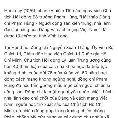
Tin tức
Hôm nay (10/6), nhân kỷ niệm 110 năm ngày sinh Chủ
Kinh tế
tịch Hội đồng Bộ trưởng Phạm Hùng, "Hội thảo Đồng
Thế giới đó đây
Tài chính
chí Phạm Hùng - Người cộng sản kiên trung, nhà lãnh
Dữ liệu và đời sống
Câu chuyện quốc tế
đạo tài năng của Đảng và cách mạng Việt Nam" đã
Thị trường
được tổ chức tại tỉnh Vĩnh Long.
Truyền hình
Góc doanh nghiệp
Tại Hội thảo, đồng chí Nguyễn Xuân Thắng, Ủy viên Bộ
Phim VTV
Chính trị, Giám đốc Học viện Chính trị Quốc gia Hồ
Giải trí
Chí Minh, Chủ tịch Hội đồng Lý luận Trung ương cùng
Hậu trường
hơn 40 tham luận của các nhà khoa học đã tiếp tục
Điện ảnh
Đời sống
khẳng định, cuộc đời 76 mùa Xuân với 60 năm hoạt
Nhân vật
Âm nhạc
động cách mạng không ngừng nghỉ, đồng chí Phạm
Du lịch
Khán giả
Hùng đã nêu tấm gương mẫu mực của người chiến sĩ
Giáo dục
Sao
cộng sản. Đồng chí là một người yêu nước nhiệt thành,
Làm đẹp
Giải sao mai
nhà lãnh đạo chủ chốt của Đảng và cách mạng Việt
Tuyển sinh
Công nghệ
Chất lượng cuộc sống
Nam, người học trò xuất sắc của Chủ tịch Hồ Chí
Học trực tuyến
Minh, có nhiều đóng góp trong kháng chiến chống
Hitech Công nghệ tương lai
Pháp, chống Mỹ cứu nước và xây dựng chủ nghĩa xã