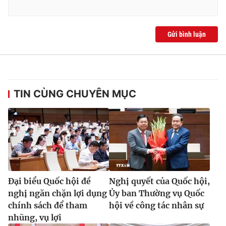
Gửi bình luận
® Cấm sao chép dưới mọi hình thức nếu không có sự chấp
thuận bằng văn bản. Ghi rõ nguồn VTV.vn khi phát hành lại
thông tin từ website này.
TIN CÙNG CHUYÊN MỤC
Đại biểu Quốc hội đề
Nghị quyết của Quốc hội,
nghị ngăn chặn lợi dụng
Ủy ban Thường vụ Quốc
chính sách để tham
hội về công tác nhân sự
nhũng, vụ lợi