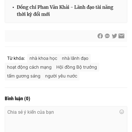
Đồng chí Phan Văn Khải - Lãnh đạo tài năng
Cơ quan báo chí:
Thời báo VTV
thời kỳ đổi mới
Giấy phép hoạt động báo in và báo điện tử số 483/GP-BTTTT
cấp ngày 29/12/2023
Tổng Biên tập:
Vũ Thanh Thủy
Phó Tổng Biên tập:
Nguyễn Thị Mỹ Hạnh, Phạm Quốc Thắng,
Nguyễn Trọng Ninh
Tổng đài VTV:
024.38 355 931 - 024.38 355 932
Từ khóa:
nhà khoa học
nhà lãnh đạo
Ðiện thoại Thời báo VTV:
024.66 897 897
hoạt động cách mạng
Hội đồng Bộ trưởng
Email:
toasoan@vtv.vn
tấm gương sáng
người yêu nước
Liên hệ quảng cáo:
024-7300.7108
Bình luận
(
0
)