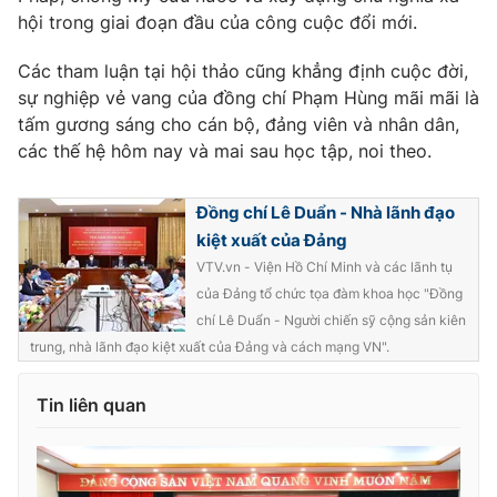
Giao lưu trực tuyến
hội trong giai đoạn đầu của công cuộc đổi mới.
Sản phẩm
Lịch phát sóng
Thị trường
Các tham luận tại hội thảo cũng khẳng định cuộc đời,
sự nghiệp vẻ vang của đồng chí Phạm Hùng mãi mãi là
Tư vấn
tấm gương sáng cho cán bộ, đảng viên và nhân dân,
Chuyên mục khác
các thế hệ hôm nay và mai sau học tập, noi theo.
Emagazine
Podcast
Đồng chí Lê Duẩn - Nhà lãnh đạo
kiệt xuất của Đảng
Photo
Infographic
VTV.vn - Viện Hồ Chí Minh và các lãnh tụ
của Đảng tổ chức tọa đàm khoa học "Đồng
Video
Shorts video
chí Lê Duẩn - Người chiến sỹ cộng sản kiên
trung, nhà lãnh đạo kiệt xuất của Đảng và cách mạng VN".
VTV Money
VTV Thể thao
Tin liên quan
VTV Sức khoẻ
Bất động sản