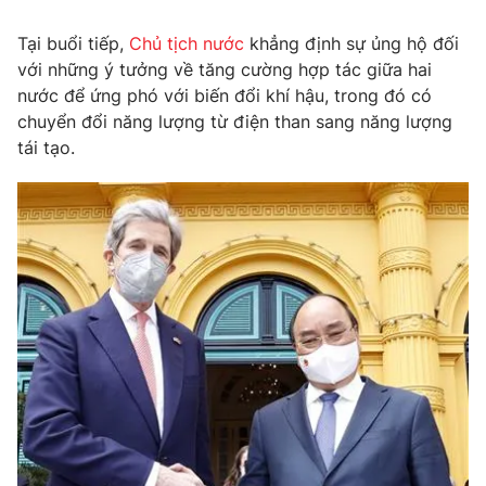
Tin tức
Tại buổi tiếp,
Chủ tịch nước
khẳng định sự ủng hộ đối
Kinh tế
với những ý tưởng về tăng cường hợp tác giữa hai
Thế giới đó đây
Tài chính
nước để ứng phó với biến đổi khí hậu, trong đó có
Dữ liệu và đời sống
Câu chuyện quốc tế
chuyển đổi năng lượng từ điện than sang năng lượng
Thị trường
tái tạo.
Truyền hình
Góc doanh nghiệp
Phim VTV
Giải trí
Hậu trường
Điện ảnh
Đời sống
Nhân vật
Âm nhạc
Du lịch
Khán giả
Giáo dục
Sao
Làm đẹp
Giải sao mai
Tuyển sinh
Công nghệ
Chất lượng cuộc sống
Học trực tuyến
Hitech Công nghệ tương lai