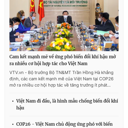
® Cấm sao chép dưới mọi hình thức nếu không có sự chấp
thuận bằng văn bản. Ghi rõ nguồn VTV.vn khi phát hành lại
thông tin từ website này.
Cam kết mạnh mẽ về ứng phó biến đổi khí hậu mở
ra nhiều cơ hội hợp tác cho Việt Nam
VTV.vn - Bộ trưởng Bộ TN&MT Trần Hồng Hà khẳng
định, các cam kết mạnh mẽ của Việt Nam tại COP26
mở ra nhiều cơ hội hợp tác về tăng trưởng ít phát...
Việt Nam đi đầu, là hình mẫu chống biến đổi khí
hậu
COP26 - Việt Nam chủ động ứng phó với biến