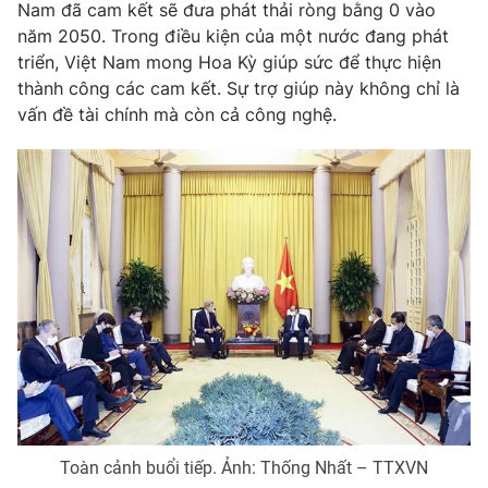
Nam đã cam kết sẽ đưa phát thải ròng bằng 0 vào
Thị trường 24h
Tấm lòng Việt
năm 2050. Trong điều kiện của một nước đang phát
triển, Việt Nam mong Hoa Kỳ giúp sức để thực hiện
VTV4
Vươn mình bằng AI
thành công các cam kết. Sự trợ giúp này không chỉ là
vấn đề tài chính mà còn cả công nghệ.
VTV9
VTV8
Liên hệ tòa soạn
English
THỜI BÁO VTV
Theo dõi báo trên
Toàn cảnh buổi tiếp. Ảnh: Thống Nhất – TTXVN
Cơ quan chủ quản:
Đài Truyền hình Việt Nam