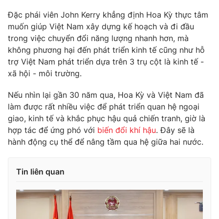
Cơ quan báo chí:
Thời báo VTV
Đặc phái viên John Kerry khẳng định Hoa Kỳ thực tâm
Giấy phép hoạt động báo in và báo điện tử số 483/GP-BTTTT
muốn giúp Việt Nam xây dựng kế hoạch và đi đầu
cấp ngày 29/12/2023
trong việc chuyển đổi năng lượng nhanh hơn, mà
Tổng Biên tập:
Vũ Thanh Thủy
không phương hại đến phát triển kinh tế cũng như hỗ
trợ Việt Nam phát triển dựa trên 3 trụ cột là kinh tế -
Phó Tổng Biên tập:
Nguyễn Thị Mỹ Hạnh, Phạm Quốc Thắng,
xã hội - môi trường.
Nguyễn Trọng Ninh
Tổng đài VTV:
024.38 355 931 - 024.38 355 932
Nếu nhìn lại gần 30 năm qua, Hoa Kỳ và Việt Nam đã
Ðiện thoại Thời báo VTV:
024.66 897 897
làm được rất nhiều việc để phát triển quan hệ ngoại
Email:
toasoan@vtv.vn
giao, kinh tế và khắc phục hậu quả chiến tranh, giờ là
Liên hệ quảng cáo:
024-7300.7108
hợp tác để ứng phó với
biến đổi khí hậu
. Đây sẽ là
hành động cụ thể để nâng tầm qua hệ giữa hai nước.
Tin liên quan