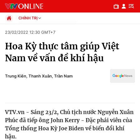
CHÍNH TRỊ
Chính trị
23/02/2022 12:30 GMT+7
Xã hội
Hoa Kỳ thực tâm giúp Việt
Pháp luật
Chuyên mục
Kinh tế
Nam về vấn đề khí hậu
Thể thao
Chính trị
Truyền hình
Văn hóa - Giải trí
Trung Kiên, Thanh Xuân, Trần Nam
Xã hội
Y tế
Đời sống
Pháp luật
Công nghệ
Giáo dục
VTV.vn - Sáng 23/2, Chủ tịch nước Nguyễn Xuân
Y tế
Phúc đã tiếp ông John Kerry - Đặc phái viên của
Tổng thống Hoa Kỳ Joe Biden về biến đổi khí
Thế giới
hậu.