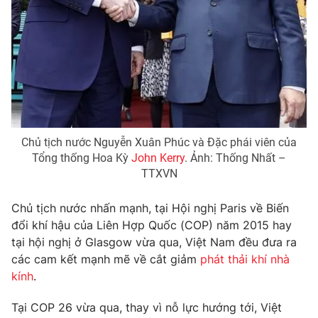
Giao lưu trực tuyến
Sản phẩm
Lịch phát sóng
Thị trường
Tư vấn
Chuyên mục khác
Emagazine
Podcast
Chủ tịch nước Nguyễn Xuân Phúc và Đặc phái viên của
Tổng thống Hoa Kỳ
John Kerry
. Ảnh: Thống Nhất –
Photo
Infographic
TTXVN
Video
Shorts video
Chủ tịch nước nhấn mạnh, tại Hội nghị Paris về Biến
đổi khí hậu của Liên Hợp Quốc (COP) năm 2015 hay
tại hội nghị ở Glasgow vừa qua, Việt Nam đều đưa ra
VTV Money
VTV Thể thao
các cam kết mạnh mẽ về cắt giảm
phát thải khí nhà
kính
.
VTV Sức khoẻ
Bất động sản
Tại COP 26 vừa qua, thay vì nỗ lực hướng tới, Việt