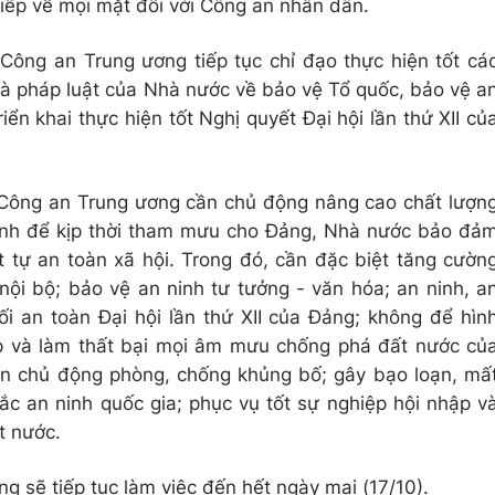
tiếp về mọi mặt đối với Công an nhân dân.
ông an Trung ương tiếp tục chỉ đạo thực hiện tốt cá
và pháp luật của Nhà nước về bảo vệ Tổ quốc, bảo vệ a
riển khai thực hiện tốt Nghị quyết Đại hội lần thứ XII củ
Công an Trung ương cần chủ động nâng cao chất lượn
hình để kịp thời tham mưu cho Đảng, Nhà nước bảo đả
ật tự an toàn xã hội. Trong đó, cần đặc biệt tăng cườn
 nội bộ; bảo vệ an ninh tư tưởng - văn hóa; an ninh, a
ối an toàn Đại hội lần thứ XII của Đảng; không để hìn
lập và làm thất bại mọi âm mưu chống phá đất nước củ
ần chủ động phòng, chống khủng bố; gây bạo loạn, mấ
ắc an ninh quốc gia; phục vụ tốt sự nghiệp hội nhập v
t nước.
g sẽ tiếp tục làm việc đến hết ngày mai (17/10).