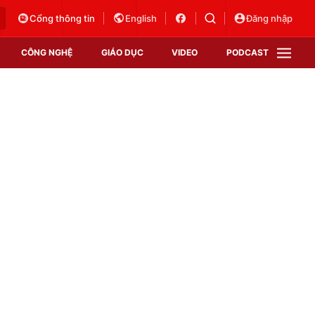
Cổng thông tin
English
Đăng nhập
CÔNG NGHỆ
GIÁO DỤC
VIDEO
PODCAST
VTV Money
VTV Thể thao
VTV Sức khoẻ
Bất động sản
Thị trường 24h
Tấm lòng Việt
Vươn mình bằng AI
VTV4
VTV8
VTV9
Lịch phát sóng
Giao lưu trực tuyến
Sự kiện