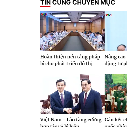
TIN CÙNG CHUYÊN MỤC
Hoàn thiện nền tảng pháp
Nâng cao 
lý cho phát triển đô thị
động tư 
Việt Nam - Lào tăng cường
Gắn kết c
hợp tác về lý luận
quốc phò