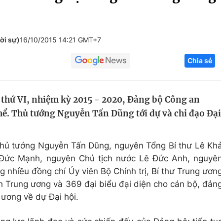
Góc ảnh
ời sự)
16/10/2015 14:21 GMT+7
Giáo dục
Công nghệ
Chia sẻ
Tuyển sinh
Hitech Công ng
Học trực tuyến
Sản phẩm
n thứ VI, nhiệm kỳ 2015 - 2020, Đảng bộ Công an
g
Thị trường
ể. Thủ tướng Nguyễn Tấn Dũng tới dự và chỉ đạo Đại
Tư vấn
Thủ tướng Nguyễn Tấn Dũng, nguyên Tổng Bí thư Lê Kh
 Đức Mạnh, nguyên Chủ tịch nước Lê Đức Anh, nguyê
 nhiều đồng chí Ủy viên Bộ Chính trị, Bí thư Trung ươn
h Trung ương và 369 đại biểu đại diện cho cán bộ, đản
ương về dự Đại hội.