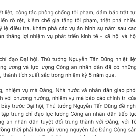
t liệt, công tác phòng chống tội phạm, đảm bảo trật tự
ến rõ rệt, kiềm chế gia tăng tội phạm, triệt phá nhiề
 lệ điều tra, khám phá các vụ án hình sự năm sau ca
 thắng lợi nhiệm vụ phát triển kinh tế - xã hội và hộ
 chỉ đạo Đại hội, Thủ tướng Nguyễn Tấn Dũng nhiệt liệ
ng ương và lực lượng Công an nhân dân đã có nhữn
, thành tích xuất sắc trong nhiệm kỳ 5 năm qua.
g, nhiệm vụ mà Đảng, Nhà nước và nhân dân giao phó
nh với phương hướng, nhiệm vụ mà báo cáo chính trị củ
 bày trước Đại hội, Thủ tướng Nguyễn Tấn Dũng đề ngh
ập trung chỉ đạo lực lượng Công an nhân dân tiếp tụ
g an nhân dân tuyệt đối trung thành với Đảng, với T
đồng thời phải luôn giữ vững nguyên tắc Đảng Cộng sả