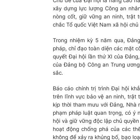
Chủ đề của Đại hội là nâng cao nă
xây dựng lực lượng Công an nhân
nòng cốt, giữ vững an ninh, trật
chắc Tổ quốc Việt Nam xã hội chủ 
Trong nhiệm kỳ 5 năm qua, Đảng
pháp, chỉ đạo toàn diện các mặt c
quyết Đại hội lần thứ XI của Đảng
của Đảng bộ Công an Trung ương 
sắc.
Báo cáo chính trị trình Đại hội kh
trên lĩnh vực bảo vệ an ninh, trật
kịp thời tham mưu với Đảng, Nhà 
phạm pháp luật quan trọng, có ý ng
hội và giữ vững độc lập chủ quyề
hoạt động chống phá của các thế
không để xảy ra khủng bố, bạo loạn,