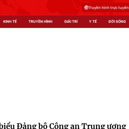
Truyền hình trực tuyến
KINH TẾ
TRUYỀN HÌNH
GIẢI TRÍ
Y TẾ
ĐỜI SỐNG
Pháp luật
Y tế
Truyền hình
Multimedia
Phim VTV
Video
Hậu trường
Shorts video
Nhân vật
Podcast
Khán giả
EMagazine
Giải sao mai
Photo
 biểu Đảng bộ Công an Trung ương
Infographic