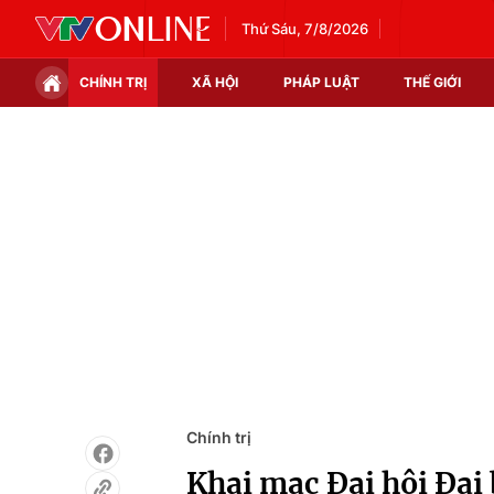
Thứ Sáu, 7/8/2026
CHÍNH TRỊ
XÃ HỘI
PHÁP LUẬT
THẾ GIỚI
Chính trị
Xã hội
Thế giới
Kinh tế
Tin tức
Tài chính
Thế giới đó đây
Thị trường
Câu chuyện quốc tế
Góc doanh nghiệp
Dữ liệu và đời sống
Chính trị
Khai mạc Đại hội Đại