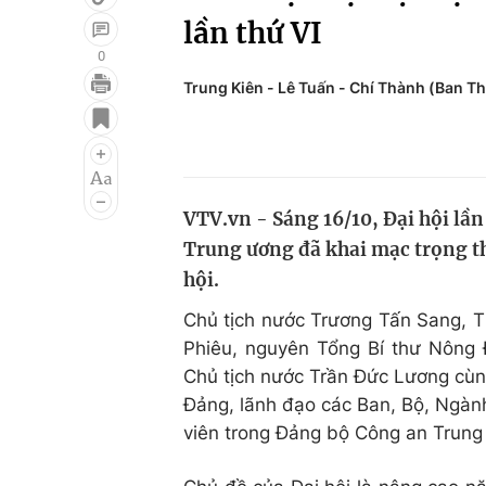
lần thứ VI
0
Trung Kiên - Lê Tuấn - Chí Thành (Ban Th
Giải trí
Đời sống
Điện ảnh
Du lịch
Âm nhạc
Làm đẹp
VTV.vn - Sáng 16/10, Đại hội lầ
Sao
Chất lượng cuộc sốn
Trung ương đã khai mạc trọng th
hội.
Chủ tịch nước Trương Tấn Sang, 
Phiêu, nguyên Tổng Bí thư Nông
Chủ tịch nước Trần Đức Lương cùng
Đảng, lãnh đạo các Ban, Bộ, Ngàn
viên trong Đảng bộ Công an Trung 