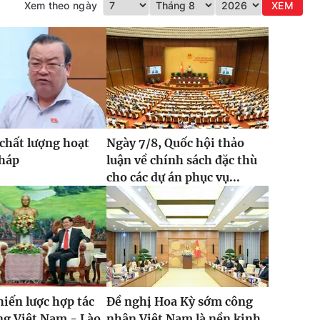
Xem theo ngày
XEM
chất lượng hoạt
Ngày 7/8, Quốc hội thảo
pháp
luận về chính sách đặc thù
cho các dự án phục vụ...
hiến lược hợp tác
Đề nghị Hoa Kỳ sớm công
ng Việt Nam - Lào
nhận Việt Nam là nền kinh