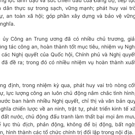
ng lực lãnh đạo và sức chiến đấu của Đảng bộ; tiếp tụ
 dân thực sự trong sạch, vững mạnh; phát huy vai tr
 tự, an toàn xã hội; góp phần xây dựng và bảo vệ vữn
nghĩa.
 ủy Công an Trung ương đã có nhiều chủ trương, giả
ông tác công an, hoàn thành tốt mục tiêu, nhiệm vụ Ngh
, các Nghị quyết của Quốc hội, Chính phủ và Nghị quyế
đã đề ra; trong đó có nhiều nhiệm vụ hoàn thành xuấ
ẳng định, trong nhiệm kỳ qua, phát huy vai trò nòng cố
 tự, lực lượng công an luôn chủ động nắm chắc tình hình
nước ban hành nhiều Nghị quyết, chỉ thị và văn bản qu
hĩa chiến lược về an ninh, trật tự, phát triển kinh tế x
n đất nước, chủ động đấu tranh làm thất bại mọi âm mư
 lực thù địch, phản động, không để bị động, bất ngờ
 hình thành các tổ chức chính trị đối lập trong nội địa.