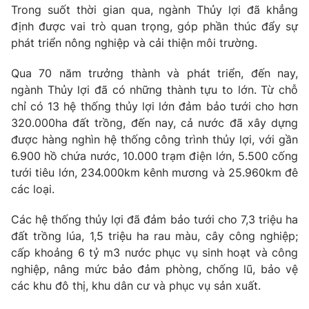
Trong suốt thời gian qua, ngành Thủy lợi đã khẳng
Tin tức
định được vai trò quan trọng, góp phần thúc đẩy sự
Kinh tế
phát triển nông nghiệp và cải thiện môi trường.
Thế giới đó đây
Tài chính
Dữ liệu và đời sống
Câu chuyện quốc tế
Qua 70 năm trưởng thành và phát triển, đến nay,
Thị trường
ngành Thủy lợi đã có những thành tựu to lớn. Từ chỗ
chỉ có 13 hệ thống thủy lợi lớn đảm bảo tưới cho hơn
Truyền hình
Góc doanh nghiệp
320.000ha đất trồng, đến nay, cả nước đã xây dựng
Phim VTV
được hàng nghìn hệ thống công trình thủy lợi, với gần
Giải trí
6.900 hồ chứa nước, 10.000 trạm điện lớn, 5.500 cống
Hậu trường
tưới tiêu lớn, 234.000km kênh mương và 25.960km đê
Điện ảnh
Đời sống
các loại.
Nhân vật
Âm nhạc
Du lịch
Các hệ thống thủy lợi đã đảm bảo tưới cho 7,3 triệu ​ha
Khán giả
Giáo dục
Sao
đất trồng lúa, 1,5 triệu ha rau màu, cây công nghiệp;
Làm đẹp
Giải sao mai
cấp khoảng 6 tỷ m3 nước phục vụ sinh hoạt và công
Tuyển sinh
Công nghệ
nghiệp, nâng mức bảo đảm phòng, chống lũ, bảo vệ
Chất lượng cuộc sống
Học trực tuyến
các khu đô thị, khu dân cư và phục vụ sản xuất.
Hitech Công nghệ tương lai