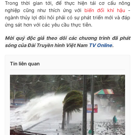
Giao lưu trực tuyến
Trong thời gian tới, để thực hiện tái cơ cấu nông
Sản phẩm
nghiệp cũng như thích ứng với
biến đổi khí hậu
-
Lịch phát sóng
ngành thủy lợi đòi hỏi phải có sự phát triển mới và đáp
Thị trường
ứng sát hơn với các yêu cầu thực tiễn.
Tư vấn
Mời quý độc giả theo dõi các chương trình đã phát
Chuyên mục khác
sóng của Đài Truyền hình Việt Nam
TV Online
.
Emagazine
Podcast
Tin liên quan
Photo
Infographic
Video
Shorts video
VTV Money
VTV Thể thao
VTV Sức khoẻ
Bất động sản