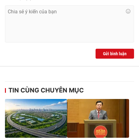
Cơ quan báo chí:
Thời báo VTV
Giấy phép hoạt động báo in và báo điện tử số 483/GP-BTTTT
cấp ngày 29/12/2023
Tổng Biên tập:
Vũ Thanh Thủy
Phó Tổng Biên tập:
Nguyễn Thị Mỹ Hạnh, Phạm Quốc Thắng,
Nguyễn Trọng Ninh
Gửi bình luận
Tổng đài VTV:
024.38 355 931 - 024.38 355 932
Ðiện thoại Thời báo VTV:
024.66 897 897
Email:
toasoan@vtv.vn
Liên hệ quảng cáo:
024-7300.7108
TIN CÙNG CHUYÊN MỤC