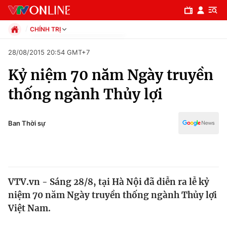
CHÍNH TRỊ
Chính trị
28/08/2015 20:54 GMT+7
Xã hội
Kỷ niệm 70 năm Ngày truyền
Pháp luật
Chuyên mục
Kinh tế
thống ngành Thủy lợi
Thể thao
Chính trị
Truyền hình
Văn hóa - Giải trí
Ban Thời sự
Xã hội
Y tế
Đời sống
Pháp luật
Công nghệ
Giáo dục
VTV.vn - Sáng 28/8, tại Hà Nội đã diễn ra lễ kỷ
Y tế
niệm 70 năm Ngày truyền thống ngành Thủy lợi
Việt Nam.
Thế giới