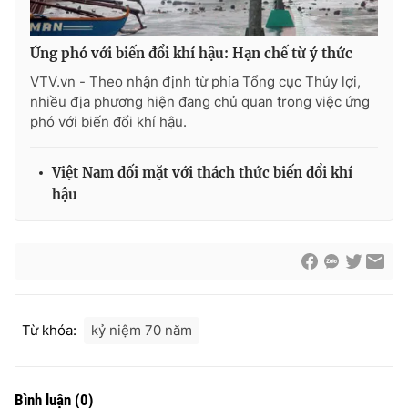
Thị trường 24h
Tấm lòng Việt
Ứng phó với biến đổi khí hậu: Hạn chế từ ý thức
VTV4
Vươn mình bằng AI
VTV.vn - Theo nhận định từ phía Tổng cục Thủy lợi,
nhiều địa phương hiện đang chủ quan trong việc ứng
VTV9
VTV8
phó với biến đổi khí hậu.
Liên hệ tòa soạn
English
Việt Nam đối mặt với thách thức biến đổi khí
hậu
THỜI BÁO VTV
Từ khóa:
kỷ niệm 70 năm
Theo dõi báo trên
Bình luận
(
0
)
Cơ quan chủ quản:
Đài Truyền hình Việt Nam