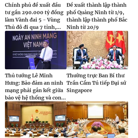
Chính phủ đề xuất đầu
Đề xuất thành lập thành
tư gần 290.000 tỷ đồng
phố Quảng Ninh từ 1/9,
làm Vành đai 5 - Vùng
thành lập thành phố Bắc
Thủ đô đi qua 7 tỉnh,...
Ninh từ 20/9
® Cấm sao chép dưới mọi hình thức nếu không có sự chấp
thuận bằng văn bản. Ghi rõ nguồn VTV.vn khi phát hành lại
thông tin từ website này.
Thủ tướng Lê Minh
Thường trực Ban Bí thư
Hưng: Bảo đảm an ninh
Trần Cẩm Tú tiếp Đại sứ
mạng phải gắn kết giữa
Singapore
bảo vệ hệ thống và con...