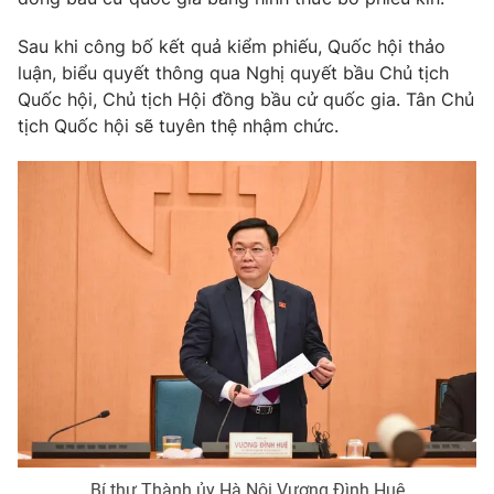
Giao lưu trực tuyến
Sản phẩm
Sau khi công bố kết quả kiểm phiếu, Quốc hội thảo
Lịch phát sóng
Thị trường
luận, biểu quyết thông qua Nghị quyết bầu Chủ tịch
Quốc hội, Chủ tịch Hội đồng bầu cử quốc gia. Tân Chủ
Tư vấn
tịch Quốc hội sẽ tuyên thệ nhậm chức.
Chuyên mục khác
Emagazine
Podcast
Photo
Infographic
Video
Shorts video
VTV Money
VTV Thể thao
VTV Sức khoẻ
Bất động sản
Bí thư Thành ủy Hà Nội Vương Đình Huệ