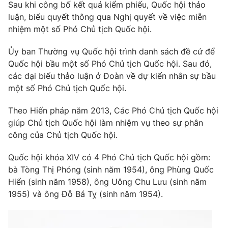
Sau khi công bố kết quả kiểm phiếu, Quốc hội thảo
luận, biểu quyết thông qua Nghị quyết về việc miễn
nhiệm một số Phó Chủ tịch Quốc hội.
® Cấm sao chép dưới mọi hình thức nếu không có sự chấp
thuận bằng văn bản. Ghi rõ nguồn VTV.vn khi phát hành lại
thông tin từ website này.
Ủy ban Thường vụ Quốc hội trình danh sách đề cử để
Quốc hội bầu một số Phó Chủ tịch Quốc hội. Sau đó,
các đại biểu thảo luận ở Đoàn về dự kiến nhân sự bầu
một số Phó Chủ tịch Quốc hội.
Theo Hiến pháp năm 2013, Các Phó Chủ tịch Quốc hội
giúp Chủ tịch Quốc hội làm nhiệm vụ theo sự phân
công của Chủ tịch Quốc hội.
Quốc hội khóa XIV có 4 Phó Chủ tịch Quốc hội gồm:
bà Tòng Thị Phóng (sinh năm 1954), ông Phùng Quốc
Hiển (sinh năm 1958), ông Uông Chu Lưu (sinh năm
1955) và ông Đỗ Bá Tỵ (sinh năm 1954).