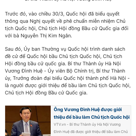
Thị trường 24h
Tấm lòng Việt
Trước đó, vào chiều 30/3, Quốc hội đã biểu quyết
VTV4
Vươn mình bằng AI
thông qua Nghị quyết về phê chuẩn miễn nhiệm Chủ
tịch Quốc hội, Chủ tịch Hội đồng Bầu cử Quốc gia đối
với bà Nguyễn Thị Kim Ngân.
VTV9
VTV8
Sau đó, Ủy ban Thường vụ Quốc hội trình danh sách
Liên hệ tòa soạn
English
đề cử để Quốc hội bầu Chủ tịch Quốc hội, Chủ tịch
Hội đồng bầu cử quốc gia. Bí thư Thành ủy Hà Nội
Vương Đình Huệ - Ủy viên Bộ Chính trị, Bí thư Thành
ủy, Trưởng đoàn đại biểu Quốc hội thành phố Hà Nội -
là người được giới thiệu để bầu làm Chủ tịch Quốc hội,
THỜI BÁO VTV
Chủ tịch Hội đồng Bầu cử Quốc gia.
Theo dõi báo trên
Ông Vương Đình Huệ được giới
thiệu để bầu làm Chủ tịch Quốc hội
Cơ quan chủ quản:
Đài Truyền hình Việt Nam
VTV.vn - Bí thư Thành ủy Hà Nội Vương
Đình Huệ đã được giới thiệu để bầu làm Chủ
Cơ quan báo chí:
Thời báo VTV