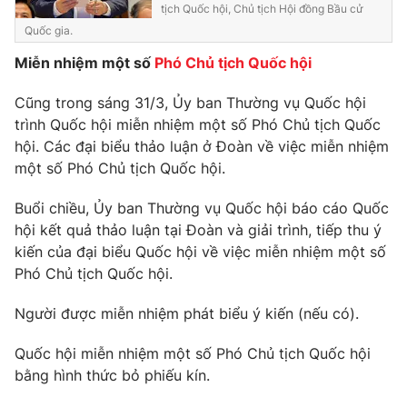
tịch Quốc hội, Chủ tịch Hội đồng Bầu cử
Giấy phép hoạt động báo in và báo điện tử số 483/GP-BTTTT
Quốc gia.
cấp ngày 29/12/2023
Tổng Biên tập:
Vũ Thanh Thủy
Miễn nhiệm một số
Phó Chủ tịch Quốc hội
Phó Tổng Biên tập:
Nguyễn Thị Mỹ Hạnh, Phạm Quốc Thắng,
Cũng trong sáng 31/3, Ủy ban Thường vụ Quốc hội
Nguyễn Trọng Ninh
trình Quốc hội miễn nhiệm một số Phó Chủ tịch Quốc
Tổng đài VTV:
024.38 355 931 - 024.38 355 932
hội. Các đại biểu thảo luận ở Đoàn về việc miễn nhiệm
Ðiện thoại Thời báo VTV:
024.66 897 897
một số Phó Chủ tịch Quốc hội.
Email:
toasoan@vtv.vn
Liên hệ quảng cáo:
024-7300.7108
Buổi chiều, Ủy ban Thường vụ Quốc hội báo cáo Quốc
hội kết quả thảo luận tại Đoàn và giải trình, tiếp thu ý
kiến của đại biểu Quốc hội về việc miễn nhiệm một số
Phó Chủ tịch Quốc hội.
Người được miễn nhiệm phát biểu ý kiến (nếu có).
Quốc hội miễn nhiệm một số Phó Chủ tịch Quốc hội
bằng hình thức bỏ phiếu kín.