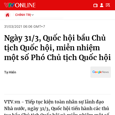
CHÍNH TRỊ
Chính trị
31/03/2021 06:06 GMT+7
Xã hội
Ngày 31/3, Quốc hội bầu Chủ
Pháp luật
Chuyên mục
Kinh tế
tịch Quốc hội, miễn nhiệm
Thể thao
Chính trị
một số Phó Chủ tịch Quốc hội
Truyền hình
Văn hóa - Giải trí
Xã hội
Y tế
Tạ Hiển
Đời sống
Pháp luật
Công nghệ
Giáo dục
Y tế
VTV.vn - Tiếp tục kiện toàn nhân sự lãnh đạo
Nhà nước, ngày 31/3, Quốc hội tiến hành các thủ
Thế giới