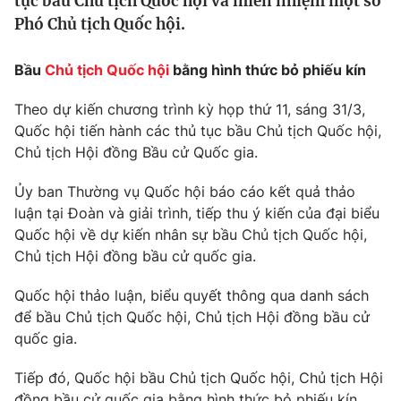
tục bầu Chủ tịch Quốc hội và miễn nhiệm một số
Tin tức
Phó Chủ tịch Quốc hội.
Kinh tế
Thế giới đó đây
B
ầu
Chủ tịch Quốc hội
bằng hình thức bỏ phiếu kín
Tài chính
Dữ liệu và đời sống
Câu chuyện quốc tế
Theo dự kiến chương trình kỳ họp thứ 11, sáng 31/3,
Thị trường
Quốc hội tiến hành các thủ tục bầu Chủ tịch Quốc hội,
Truyền hình
Góc doanh nghiệp
Chủ tịch Hội đồng Bầu cử Quốc gia.
Phim VTV
Ủy ban Thường vụ Quốc hội báo cáo kết quả thảo
Giải trí
luận tại Đoàn và giải trình, tiếp thu ý kiến của đại biểu
Hậu trường
Điện ảnh
Quốc hội về dự kiến nhân sự bầu Chủ tịch Quốc hội,
Đời sống
Nhân vật
Chủ tịch Hội đồng bầu cử quốc gia.
Âm nhạc
Du lịch
Khán giả
Quốc hội thảo luận, biểu quyết thông qua danh sách
Giáo dục
Sao
để bầu Chủ tịch Quốc hội, Chủ tịch Hội đồng bầu cử
Làm đẹp
Giải sao mai
Tuyển sinh
quốc gia.
Công nghệ
Chất lượng cuộc sống
Học trực tuyến
Tiếp đó, Quốc hội bầu Chủ tịch Quốc hội, Chủ tịch Hội
Hitech Công nghệ tương lai
đồng bầu cử quốc gia bằng hình thức bỏ phiếu kín.