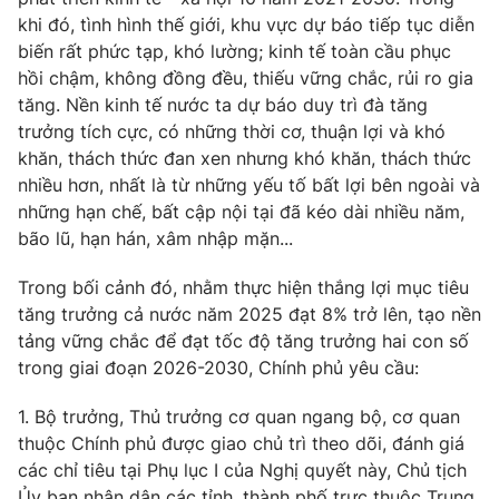
Giao lưu trực tuyến
khi đó, tình hình thế giới, khu vực dự báo tiếp tục diễn
Sản phẩm
biến rất phức tạp, khó lường; kinh tế toàn cầu phục
Lịch phát sóng
Thị trường
hồi chậm, không đồng đều, thiếu vững chắc, rủi ro gia
tăng. Nền kinh tế nước ta dự báo duy trì đà tăng
Tư vấn
trưởng tích cực, có những thời cơ, thuận lợi và khó
Chuyên mục khác
khăn, thách thức đan xen nhưng khó khăn, thách thức
nhiều hơn, nhất là từ những yếu tố bất lợi bên ngoài và
Emagazine
Podcast
những hạn chế, bất cập nội tại đã kéo dài nhiều năm,
bão lũ, hạn hán, xâm nhập mặn...
Photo
Infographic
Trong bối cảnh đó, nhằm thực hiện thắng lợi mục tiêu
tăng trưởng cả nước năm 2025 đạt 8% trở lên, tạo nền
Video
Shorts video
tảng vững chắc để đạt tốc độ tăng trưởng hai con số
trong giai đoạn 2026-2030, Chính phủ yêu cầu:
VTV Money
VTV Thể thao
1. Bộ trưởng, Thủ trưởng cơ quan ngang bộ, cơ quan
thuộc Chính phủ được giao chủ trì theo dõi, đánh giá
VTV Sức khoẻ
Bất động sản
các chỉ tiêu tại Phụ lục I của Nghị quyết này, Chủ tịch
Ủy ban nhân dân các tỉnh, thành phố trực thuộc Trung