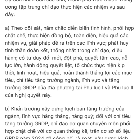
Thị trường 24h
Tấm lòng Việt
ương tập trung chỉ đạo thực hiện các nhiệm vụ sau
đây:
VTV4
Vươn mình bằng AI
a) Theo dõi sát, nắm chắc diễn biến tình hình, phối hợp
chặt chẽ, thực hiện đồng bộ, toàn diện, hiệu quả các
VTV9
VTV8
nhiệm vụ, giải pháp đề ra trên các lĩnh vực; phát huy
tinh thần đoàn kết, thống nhất trong chỉ đạo, điều
Liên hệ tòa soạn
English
hành; có tư duy đổi mới, đột phá, quyết tâm cao, nỗ
lực lớn, hành động quyết liệt, tổ chức thực hiện kịp
thời, linh hoạt, hiệu quả, hoàn thành thắng lợi các mục
tiêu, chỉ tiêu tăng trưởng ngành, lĩnh vực và tăng
trưởng GRDP của địa phương tại Phụ lục I và Phụ lục II
THỜI BÁO VTV
của Nghị quyết này.
b)
Khẩn trương xây dựng kịch bản tăng trưởng của
ngành, lĩnh vực hằng tháng, hằng quý; đối với chỉ tiêu
Theo dõi báo trên
tăng trưởng GRDP, chỉ đạo cơ quan chuyên môn phối
hợp chặt chẽ với cơ quan thống kê, trên cơ sở số liệu
Cơ quan chủ quản:
GRDP năm 2024 đã công bố, rà soát, xây dựng kịch
Đài Truyền hình Việt Nam