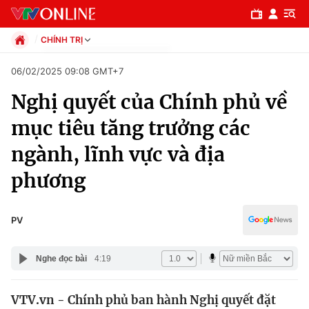
CHÍNH TRỊ
Chính trị
06/02/2025 09:08 GMT+7
Xã hội
Nghị quyết của Chính phủ về
Pháp luật
Chuyên mục
Kinh tế
mục tiêu tăng trưởng các
Thể thao
Chính trị
ngành, lĩnh vực và địa
Truyền hình
Văn hóa - Giải trí
phương
Xã hội
Y tế
Đời sống
Pháp luật
PV
Công nghệ
Giáo dục
Y tế
Nghe đọc bài
4:19
Thế giới
VTV.vn - Chính phủ ban hành Nghị quyết đặt