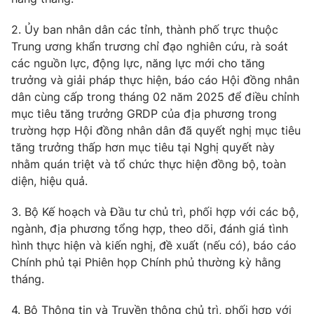
2. Ủy ban nhân dân các tỉnh, thành phố trực thuộc
Trung ương khẩn trương chỉ đạo nghiên cứu, rà soát
các nguồn lực, động lực, năng lực mới cho tăng
® Cấm sao chép dưới mọi hình thức nếu không có sự chấp
trưởng và giải pháp thực hiện, báo cáo Hội đồng nhân
thuận bằng văn bản. Ghi rõ nguồn VTV.vn khi phát hành lại
thông tin từ website này.
dân cùng cấp trong tháng 02 năm 2025 để điều chỉnh
mục tiêu tăng trưởng GRDP của địa phương trong
trường hợp Hội đồng nhân dân đã quyết nghị mục tiêu
tăng trưởng thấp hơn mục tiêu tại Nghị quyết này
nhằm quán triệt và tổ chức thực hiện đồng bộ, toàn
diện, hiệu quả.
3. Bộ Kế hoạch và Đầu tư chủ trì, phối hợp với các bộ,
ngành, địa phương tổng hợp, theo dõi, đánh giá tình
hình thực hiện và kiến nghị, đề xuất (nếu có), báo cáo
Chính phủ tại Phiên họp Chính phủ thường kỳ hằng
tháng.
4. Bộ Thông tin và Truyền thông chủ trì, phối hợp với