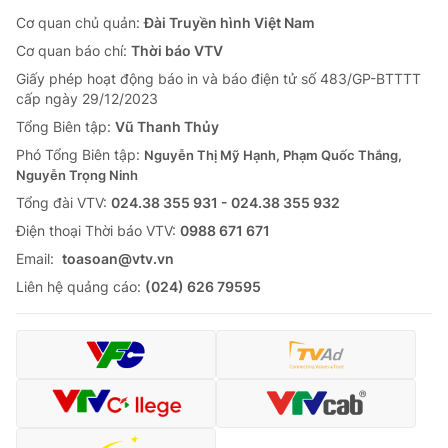
Cơ quan chủ quản:
Đài Truyền hình Việt Nam
Cơ quan báo chí:
Thời báo VTV
Giấy phép hoạt động báo in và báo điện tử số 483/GP-BTTTT
cấp ngày 29/12/2023
Tổng Biên tập:
Vũ Thanh Thủy
Phó Tổng Biên tập:
Nguyễn Thị Mỹ Hạnh, Phạm Quốc Thắng,
Nguyễn Trọng Ninh
Tổng đài VTV:
024.38 355 931 - 024.38 355 932
Ðiện thoại Thời báo VTV:
0988 671 671
Email:
toasoan@vtv.vn
Liên hệ quảng cáo:
(024) 626 79595