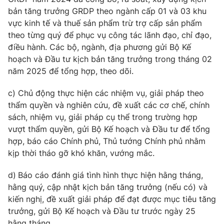
bản tăng trưởng GRDP theo ngành cấp 01 và 03 khu
Cơ quan báo chí:
Thời báo VTV
vực kinh tế và thuế sản phẩm trừ trợ cấp sản phẩm
Giấy phép hoạt động báo in và báo điện tử số 483/GP-BTTTT
theo từng quý để phục vụ công tác lãnh đạo, chỉ đạo,
cấp ngày 29/12/2023
điều hành. Các bộ, ngành, địa phương gửi Bộ Kế
Tổng Biên tập:
Vũ Thanh Thủy
hoạch và Đầu tư kịch bản tăng trưởng trong tháng 02
Phó Tổng Biên tập:
Nguyễn Thị Mỹ Hạnh, Phạm Quốc Thắng,
năm 2025 để tổng hợp, theo dõi.
Nguyễn Trọng Ninh
Tổng đài VTV:
024.38 355 931 - 024.38 355 932
c) Chủ động thực hiện các nhiệm vụ, giải pháp theo
Ðiện thoại Thời báo VTV:
024.66 897 897
thẩm quyền và nghiên cứu, đề xuất các cơ chế, chính
Email:
sách, nhiệm vụ, giải pháp cụ thể trong trường hợp
toasoan@vtv.vn
vượt thẩm quyền, gửi Bộ Kế hoạch và Đầu tư để tổng
Liên hệ quảng cáo:
024-7300.7108
hợp, báo cáo Chính phủ, Thủ tướng Chính phủ nhằm
kịp thời tháo gỡ khó khăn, vướng mắc.
d)
Báo cáo đánh giá tình hình thực hiện hằng tháng,
hằng quý, cập nhật kịch bản tăng trưởng (nếu có) và
kiến nghị, đề xuất giải pháp để đạt được mục tiêu tăng
trưởng, gửi Bộ Kế hoạch và Đầu tư trước ngày 25
hằng tháng.