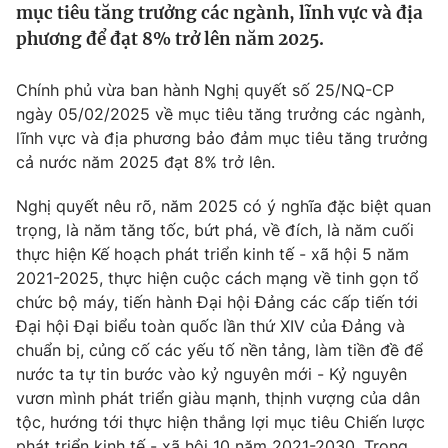
mục tiêu tăng trưởng các ngành, lĩnh vực và địa
Tin tức
phương để đạt 8% trở lên năm 2025.
Kinh tế
Thế giới đó đây
Tài chính
Chính phủ vừa ban hành Nghị quyết số 25/NQ-CP
Dữ liệu và đời sống
Câu chuyện quốc tế
ngày 05/02/2025 về mục tiêu tăng trưởng các ngành,
Thị trường
lĩnh vực và địa phương bảo đảm mục tiêu tăng trưởng
Truyền hình
cả nước năm 2025 đạt 8% trở lên.
Góc doanh nghiệp
Phim VTV
Nghị quyết nêu rõ, năm 2025 có ý nghĩa đặc biệt quan
Giải trí
trọng, là năm tăng tốc, bứt phá, về đích, là năm cuối
Hậu trường
thực hiện Kế hoạch phát triển kinh tế - xã hội 5 năm
Điện ảnh
Đời sống
2021-2025, thực hiện cuộc cách mạng về tinh gọn tổ
Nhân vật
Âm nhạc
chức bộ máy, tiến hành Đại hội Đảng các cấp tiến tới
Du lịch
Khán giả
Đại hội Đại biểu toàn quốc lần thứ XIV của Đảng và
Giáo dục
Sao
chuẩn bị, củng cố các yếu tố nền tảng, làm tiền đề để
Làm đẹp
Giải sao mai
Tuyển sinh
nước ta tự tin bước vào kỷ nguyên mới - Kỷ nguyên
Công nghệ
Chất lượng cuộc sống
vươn mình phát triển giàu mạnh, thịnh vượng của dân
Học trực tuyến
tộc, hướng tới thực hiện thắng lợi mục tiêu Chiến lược
Hitech Công nghệ tương lai
phát triển kinh tế - xã hội 10 năm 2021-2030. Trong