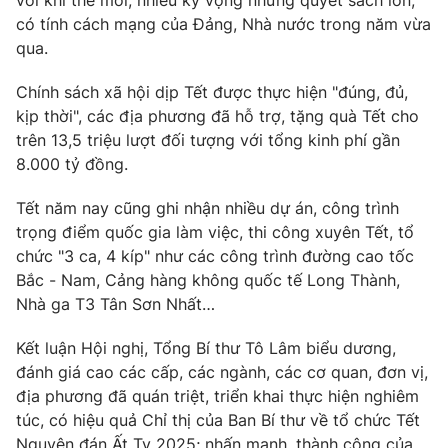
Giao lưu trực tuyến
với khí thế mới, nhiều kỳ vọng những quyết sách lớn,
Sản phẩm
có tính cách mạng của Đảng, Nhà nước trong năm vừa
qua.
Lịch phát sóng
Thị trường
Chính sách xã hội dịp Tết được thực hiện "đúng, đủ,
Tư vấn
kịp thời", các địa phương đã hỗ trợ, tặng quà Tết cho
Chuyên mục khác
trên 13,5 triệu lượt đối tượng với tổng kinh phí gần
8.000 tỷ đồng.
Emagazine
Podcast
Tết năm nay cũng ghi nhận nhiều dự án, công trình
Photo
Infographic
trọng điểm quốc gia làm việc, thi công xuyên Tết, tổ
chức "3 ca, 4 kíp" như các công trình đường cao tốc
Bắc - Nam, Cảng hàng không quốc tế Long Thành,
Video
Shorts video
Nhà ga T3 Tân Sơn Nhất…
VTV Money
VTV Thể thao
Kết luận Hội nghị, Tổng Bí thư Tô Lâm biểu dương,
đánh giá cao các cấp, các ngành, các cơ quan, đơn vị,
địa phương đã quán triệt, triển khai thực hiện nghiêm
VTV Sức khoẻ
Bất động sản
túc, có hiệu quả Chỉ thị của Ban Bí thư về tổ chức Tết
Nguyên đán Ất Ty 2025; nhấn mạnh, thành công của