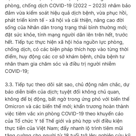
phòng, chống dịch COVID-19 (2022 – 2023) nhằm bảo
đảm vừa kiểm soát hiệu quả dịch bệnh, vừa phục hồi,
phát triển kinh tế - xã hội và cải thiện, nâng cao đời
sống của Nhân dân trong trạng thái bình thường mới;
đặt sức khỏe, tính mạng người dân lên trên hết, trước
hết. Tiếp tục thực hiện xã hội hóa nguồn lực phòng,
chống dịch, có các biện pháp thích hợp vào từng thời
điểm, huy động các cơ sở khám bệnh, chữa bệnh tư
nhân tham gia chăm sóc và điều trị người nhiễm
COVID-19;
3.3. Tiếp tục theo dõi sát sao, chủ động nắm chắc, dự
báo diễn biến của dịch; tuyệt đối không chủ quan,
không để bị động, bất ngờ trong ứng phó với biến thể
Omicron và các biến thể mới; khẩn trương hoàn thành
việc tiêm vắc xin phòng COVID-19 theo khuyến cáo
của Tổ chức Y tế Thế giới và phù hợp với điều kiện
thực tiễn của Việt Nam; đẩy nhanh lộ trình tiêm mũi
tăng cường cho người từ 18 tuổi trở lên; nghiên cứu kỹ