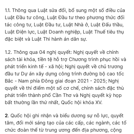
1.1. Thông qua Luật sửa đổi, bổ sung một số điều của
Luật Đầu tư công, Luật Đầu tư theo phương thức đối
® Cấm sao chép dưới mọi hình thức nếu không có sự chấp
thuận bằng văn bản. Ghi rõ nguồn VTV.vn khi phát hành lại
tác công tư, Luật Đầu tư, Luật Nhà ở, Luật Đấu thầu,
thông tin từ website này.
Luật Điện lực, Luật Doanh nghiệp, Luật Thuế tiêu thụ
đặc biệt và Luật Thi hành án dân sự.
1.2. Thông qua 04 nghị quyết: Nghị quyết về chính
sách tài khóa, tiền tệ hỗ trợ Chương trình phục hồi và
phát triển kinh tế - xã hội; Nghị quyết về chủ trương
đầu tư Dự án xây dựng công trình đường bộ cao tốc
Bắc - Nam phía Đông giai đoạn 2021 - 2025; Nghị
quyết về thí điểm một số cơ chế, chính sách đặc thù
phát triển thành phố Cần Thơ và Nghị quyết kỳ họp
bất thường lần thứ nhất, Quốc hội khóa XV.
2
. Quốc hội ghi nhận và biểu dương sự nỗ lực, quyết
tâm, đổi mới sáng tạo của các cấp, các ngành, các tổ
chức đoàn thể từ trung ương đến địa phương, cộng