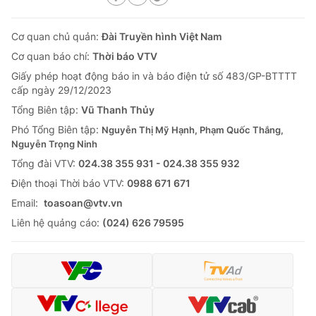
Cơ quan chủ quản:
Đài Truyền hình Việt Nam
Cơ quan báo chí:
Thời báo VTV
Giấy phép hoạt động báo in và báo điện tử số 483/GP-BTTTT
cấp ngày 29/12/2023
Tổng Biên tập:
Vũ Thanh Thủy
Phó Tổng Biên tập:
Nguyễn Thị Mỹ Hạnh, Phạm Quốc Thắng,
Nguyễn Trọng Ninh
Tổng đài VTV:
024.38 355 931 - 024.38 355 932
Ðiện thoại Thời báo VTV:
0988 671 671
Email:
toasoan@vtv.vn
Liên hệ quảng cáo:
(024) 626 79595