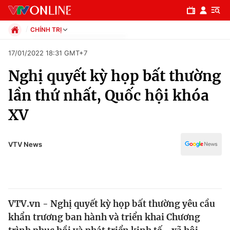
CHÍNH TRỊ
Chính trị
17/01/2022 18:31 GMT+7
Xã hội
Nghị quyết kỳ họp bất thường
Pháp luật
Chuyên mục
Kinh tế
lần thứ nhất, Quốc hội khóa
Thể thao
Chính trị
XV
Truyền hình
Văn hóa - Giải trí
Xã hội
Y tế
VTV News
Đời sống
Pháp luật
Công nghệ
Giáo dục
Y tế
VTV.vn - Nghị quyết kỳ họp bất thường yêu cầu
khẩn trương ban hành và triển khai Chương
Thế giới