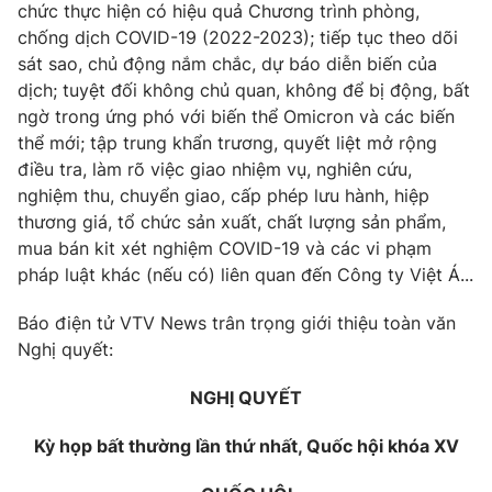
Giao lưu trực tuyến
chức thực hiện có hiệu quả Chương trình phòng,
Sản phẩm
chống dịch COVID-19 (2022-2023); tiếp tục theo dõi
Lịch phát sóng
sát sao, chủ động nắm chắc, dự báo diễn biến của
Thị trường
dịch; tuyệt đối không chủ quan, không để bị động, bất
Tư vấn
ngờ trong ứng phó với biến thể Omicron và các biến
thể mới; tập trung khẩn trương, quyết liệt mở rộng
Chuyên mục khác
điều tra, làm rõ việc giao nhiệm vụ, nghiên cứu,
Emagazine
Podcast
nghiệm thu, chuyển giao, cấp phép lưu hành, hiệp
thương giá, tổ chức sản xuất, chất lượng sản phẩm,
Photo
mua bán kit xét nghiệm COVID-19 và các vi phạm
Infographic
pháp luật khác (nếu có) liên quan đến Công ty Việt Á...
Video
Shorts video
Báo điện tử VTV News trân trọng giới thiệu toàn văn
Nghị quyết:
VTV Money
VTV Thể thao
NGHỊ QUYẾT
VTV Sức khoẻ
Bất động sản
Kỳ họp bất thường lần thứ nhất, Quốc hội khóa XV