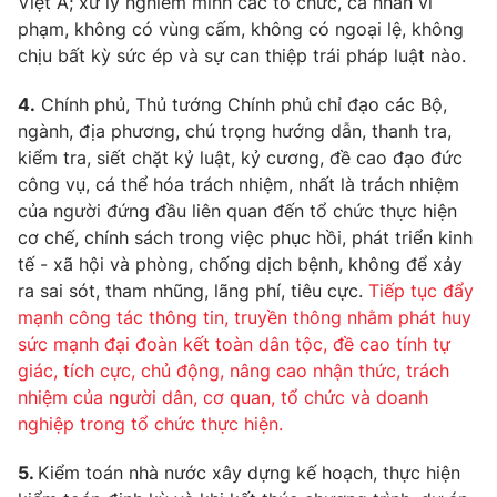
Việt Á; xử lý nghiêm minh các tổ chức, cá nhân vi
phạm, không có vùng cấm, không có ngoại lệ, không
chịu bất kỳ sức ép và sự can thiệp trái pháp luật nào.
4.
Chính phủ, Thủ tướng Chính phủ chỉ đạo các Bộ,
ngành, địa phương, chú trọng hướng dẫn, thanh tra,
kiểm tra, siết chặt kỷ luật, kỷ cương, đề cao đạo đức
công vụ, cá thể hóa trách nhiệm, nhất là trách nhiệm
của người đứng đầu liên quan đến tổ chức thực hiện
cơ chế, chính sách trong việc phục hồi, phát triển kinh
tế - xã hội và phòng, chống dịch bệnh, không để xảy
ra sai sót, tham nhũng, lãng phí, tiêu cực.
Tiếp tục đẩy
mạnh công tác thông tin, truyền thông nhằm phát huy
sức mạnh đại đoàn kết toàn dân tộc, đề cao tính tự
giác, tích cực, chủ động, nâng cao nhận thức, trách
nhiệm của người dân, cơ quan, tổ chức và doanh
nghiệp trong tổ chức thực hiện.
5.
Kiểm toán nhà nước xây dựng kế hoạch, thực hiện