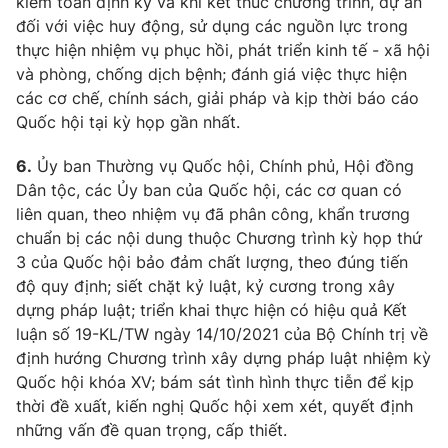
kiểm toán định kỳ và khi kết thúc chương trình, dự án
đối với việc huy động, sử dụng các nguồn lực trong
thực hiện nhiệm vụ phục hồi, phát triển kinh tế - xã hội
và phòng, chống dịch bệnh; đánh giá việc thực hiện
các cơ chế, chính sách, giải pháp và kịp thời báo cáo
Quốc hội tại kỳ họp gần nhất.
6.
Ủy ban Thường vụ Quốc hội, Chính phủ, Hội đồng
Dân tộc, các Ủy ban của Quốc hội, các cơ quan có
liên quan, theo nhiệm vụ đã phân công, khẩn trương
chuẩn bị các nội dung thuộc Chương trình kỳ họp thứ
3 của Quốc hội bảo đảm chất lượng, theo đúng tiến
độ quy định; siết chặt kỷ luật, kỷ cương trong xây
dựng pháp luật; triển khai thực hiện có hiệu quả Kết
luận số 19-KL/TW ngày 14/10/2021 của Bộ Chính trị về
định hướng Chương trình xây dựng pháp luật nhiệm kỳ
Quốc hội khóa XV; bám sát tình hình thực tiễn để kịp
thời đề xuất, kiến nghị Quốc hội xem xét, quyết định
những vấn đề quan trọng, cấp thiết.