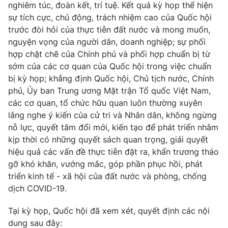
nghiêm túc, đoàn kết, trí tuệ. Kết quả kỳ họp thể hiện
Giấy phép hoạt động báo in và báo điện tử số 483/GP-BTTTT
sự tích cực, chủ động, trách nhiệm cao của Quốc hội
cấp ngày 29/12/2023
trước đòi hỏi của thực tiễn đất nước và mong muốn,
Tổng Biên tập:
Vũ Thanh Thủy
nguyện vọng của người dân, doanh nghiệp; sự phối
Phó Tổng Biên tập:
Nguyễn Thị Mỹ Hạnh, Phạm Quốc Thắng,
hợp chặt chẽ của Chính phủ và phối hợp chuẩn bị từ
Nguyễn Trọng Ninh
sớm của các cơ quan của Quốc hội trong việc chuẩn
Tổng đài VTV:
024.38 355 931 - 024.38 355 932
bị kỳ họp; khẳng định Quốc hội, Chủ tịch nước, Chính
Ðiện thoại Thời báo VTV:
024.66 897 897
phủ, Ủy ban Trung ương Mặt trận Tổ quốc Việt Nam,
Email:
toasoan@vtv.vn
các cơ quan, tổ chức hữu quan luôn thường xuyên
Liên hệ quảng cáo:
024-7300.7108
lắng nghe ý kiến của cử tri và Nhân dân, không ngừng
nỗ lực, quyết tâm đổi mới, kiến tạo để phát triển nhằm
kịp thời có những quyết sách quan trọng, giải quyết
hiệu quả các vấn đề thực tiễn đặt ra, khẩn trương tháo
gỡ khó khăn, vướng mắc, góp phần phục hồi, phát
triển kinh tế - xã hội của đất nước và phòng, chống
dịch COVID-19.
Tại kỳ họp, Quốc hội đã xem xét, quyết định các nội
dung sau đây: