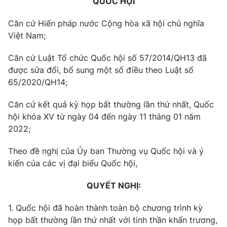
QUỐC HỘI
Thị trường 24h
Tấm lòng Việt
Căn cứ Hiến pháp nước Cộng hòa xã hội chủ nghĩa
VTV4
Vươn mình bằng AI
Việt Nam;
Căn cứ Luật Tổ chức Quốc hội số 57/2014/QH13 đã
VTV9
VTV8
được sửa đổi, bổ sung một số điều theo Luật số
65/2020/QH14;
Liên hệ tòa soạn
English
Căn cứ kết quả kỳ họp bất thường lần thứ nhất, Quốc
hội khóa XV từ ngày 04 đến ngày 11 tháng 01 năm
2022;
THỜI BÁO VTV
Theo đề nghị của Ủy ban Thường vụ Quốc hội và ý
kiến của các vị đại biểu Quốc hội,
Theo dõi báo trên
QUYẾT NGHỊ:
Cơ quan chủ quản:
Đài Truyền hình Việt Nam
1. Quốc hội đã hoàn thành toàn bộ chương trình kỳ
họp bất thường lần thứ nhất với tinh thần khẩn trương,
Cơ quan báo chí:
Thời báo VTV