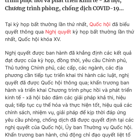
trình phục hồi và phát triển kinh tế - xã hội,
Tin tức
Chương trình phòng, chống dịch COVID-19...
Kinh tế
Thế giới đó đây
Tại kỳ họp bất thường lần thứ nhất,
Quốc hội
đã biểu
Tài chính
Dữ liệu và đời sống
quyết thông qua
Nghị quyết
kỳ họp bất thường lần thứ
Câu chuyện quốc tế
Thị trường
nhất, Quốc hội khóa XV.
Truyền hình
Góc doanh nghiệp
Nghị quyết được ban hành đã khẳng định các kết quả
đạt được của kỳ họp, đồng thời, yêu cầu Chính phủ,
Phim VTV
Giải trí
Thủ tướng Chính phủ, các cấp, các ngành, các địa
Hậu trường
phương cần tiếp tục triển khai thi hành các luật, nghị
Điện ảnh
quyết đã được Quốc hội thông qua; khẩn trương ban
Đời sống
Nhân vật
hành và triển khai Chương trình phục hồi và phát triển
Âm nhạc
kinh tế - xã hội bảo đảm các giải pháp khả thi, hiệu
Du lịch
Khán giả
Giáo dục
Sao
quả; tiếp tục cụ thể hóa và thực hiện tốt, hiệu quả các
Làm đẹp
Giải sao mai
chính sách, nhiệm vụ, giải pháp để kịp thời đáp ứng
Tuyển sinh
yêu cầu phòng, chống dịch đã được quyết định tại các
Công nghệ
Chất lượng cuộc sống
nghị quyết của Quốc hội, Ủy ban Thường vụ Quốc hội.
Học trực tuyến
Hitech Công nghệ tương lai
Khẩn trương ban hành, chủ động chỉ đạo quyết liệt tổ