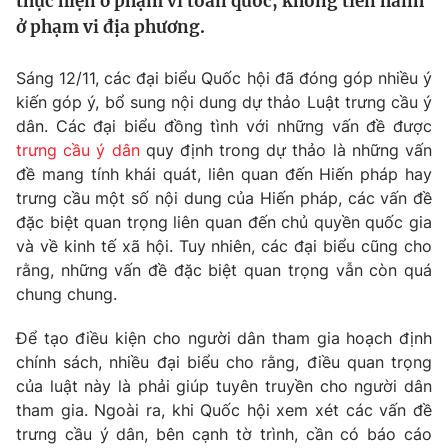
thực hiện ở phạm vi toàn quốc, không tiến hành
Tin tức
ở phạm vi địa phương.
Kinh tế
Thế giới đó đây
Sáng 12/11, các đại biểu Quốc hội đã đóng góp nhiều ý
Tài chính
Dữ liệu và đời sống
kiến góp ý, bổ sung nội dung dự thảo Luật trưng cầu ý
Câu chuyện quốc tế
Thị trường
dân. Các đại biểu đồng tình với những vấn đề được
trưng cầu ý dân
quy định trong dự thảo là những vấn
Truyền hình
Góc doanh nghiệp
đề mang tính khái quát, liên quan đến Hiến pháp hay
trưng cầu một số nội dung của Hiến pháp, các vấn đề
Phim VTV
Giải trí
đặc biệt quan trọng liên quan đến chủ quyền quốc gia
Hậu trường
và về kinh tế xã hội. Tuy nhiên, các đại biểu cũng cho
Điện ảnh
rằng, những vấn đề đặc biệt quan trọng vẫn còn quá
Đời sống
Nhân vật
chung chung.
Âm nhạc
Du lịch
Khán giả
Giáo dục
Sao
Để tạo điều kiện cho người dân tham gia hoạch định
Làm đẹp
Giải sao mai
chính sách, nhiều đại biểu cho rằng, điều quan trọng
Tuyển sinh
của luật này là phải giúp tuyên truyền cho người dân
Công nghệ
Chất lượng cuộc sống
tham gia. Ngoài ra, khi Quốc hội xem xét các vấn đề
Học trực tuyến
Hitech Công nghệ tương lai
trưng cầu ý dân, bên cạnh tờ trình, cần có báo cáo