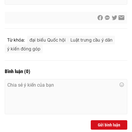
Cơ quan báo chí:
Thời báo VTV
Giấy phép hoạt động báo in và báo điện tử số 483/GP-BTTTT
cấp ngày 29/12/2023
Tổng Biên tập:
Vũ Thanh Thủy
Phó Tổng Biên tập:
Nguyễn Thị Mỹ Hạnh, Phạm Quốc Thắng,
Từ khóa:
đại biểu Quốc hội
Luật trưng cầu ý dân
Nguyễn Trọng Ninh
ý kiến đóng góp
Tổng đài VTV:
024.38 355 931 - 024.38 355 932
Ðiện thoại Thời báo VTV:
024.66 897 897
Email:
toasoan@vtv.vn
Bình luận
(
0
)
Liên hệ quảng cáo:
024-7300.7108
Gửi bình luận