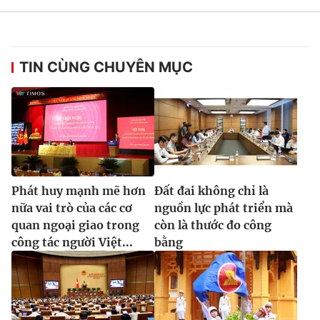
TIN CÙNG CHUYÊN MỤC
® Cấm sao chép dưới mọi hình thức nếu không có sự chấp
thuận bằng văn bản. Ghi rõ nguồn VTV.vn khi phát hành lại
thông tin từ website này.
Phát huy mạnh mẽ hơn
Đất đai không chỉ là
nữa vai trò của các cơ
nguồn lực phát triển mà
quan ngoại giao trong
còn là thước đo công
công tác người Việt...
bằng