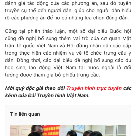
Giao lưu trực tuyến
đánh giá tác động của các phương án, sau đó tuyên
Sản phẩm
truyền cụ thể đến người dân, giúp cho người dân hiểu
Lịch phát sóng
rõ các phương án để họ có những lựa chọn đúng đắn.
Thị trường
Cũng tại phiên thảo luận, một số đại biểu Quốc hội
Tư vấn
cũng đề nghị bổ sung thêm vai trò của cơ quan Mặt
Chuyên mục khác
trận Tổ quốc Việt Nam và Hội đồng nhân dân các cấp
Emagazine
Podcast
trong thực hiện các nhiệm vụ về tổ chức trưng cầu ý
dân. Đồng thời, các đại biểu đề nghị bổ sung các du
học sinh, lao động Việt Nam tại nước ngoài là đối
Photo
Infographic
tượng được tham gia bỏ phiếu trưng cầu.
Video
Shorts video
Mời quý độc giả theo dõi
Truyền hình trực tuyến
các
kênh của Đài Truyền hình Việt Nam.
VTV Money
VTV Thể thao
Tin liên quan
VTV Sức khoẻ
Bất động sản