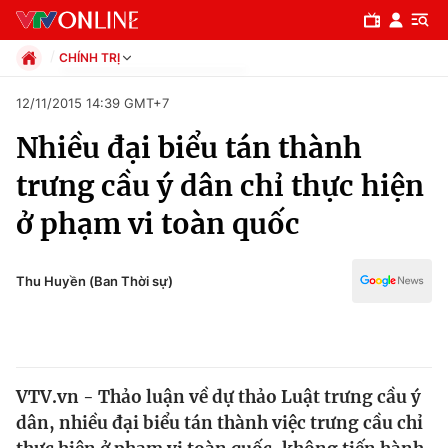
CHÍNH TRỊ
Chính trị
12/11/2015 14:39 GMT+7
Xã hội
Nhiều đại biểu tán thành
Pháp luật
Chuyên mục
Kinh tế
trưng cầu ý dân chỉ thực hiện
Thể thao
Chính trị
ở phạm vi toàn quốc
Truyền hình
Văn hóa - Giải trí
Xã hội
Y tế
Thu Huyền (Ban Thời sự)
Đời sống
Pháp luật
Công nghệ
Giáo dục
Y tế
VTV.vn - Thảo luận về dự thảo Luật trưng cầu ý
dân, nhiều đại biểu tán thành việc trưng cầu chỉ
Thế giới