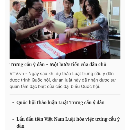
Thị trường 24h
Tấm lòng Việt
VTV4
Vươn mình bằng AI
VTV9
VTV8
Liên hệ tòa soạn
English
Trưng cầu ý dân - Một bước tiến của dân chủ
VTV.vn - Ngay sau khi dự thảo Luật trưng cầu ý dân
được trình Quốc hội, dự án luật này đã nhận được sự
THỜI BÁO VTV
quan tâm đặc biệt của các đại biểu Quốc hội.
Quốc hội thảo luận Luật Trưng cầu ý dân
Theo dõi báo trên
Lần đầu tiên Việt Nam Luật hóa việc trưng cầu ý
dân
Cơ quan chủ quản:
Đài Truyền hình Việt Nam