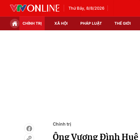
Thứ Bảy, 8/8/2026
CHÍNH TRỊ
XÃ HỘI
PHÁP LUẬT
THẾ GIỚI
Chính trị
Xã hội
Thế giới
Kinh tế
Tin tức
Tài chính
Thế giới đó đây
Thị trường
Câu chuyện quốc tế
Góc doanh nghiệp
Dữ liệu và đời sống
Chính trị
Ông Vương Đình Huệ đ