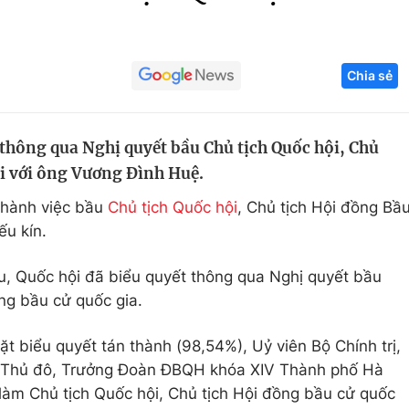
Góc ảnh
Chia sẻ
Giáo dục
Công nghệ
Tuyển sinh
Hitech Công ng
 thông qua Nghị quyết bầu Chủ tịch Quốc hội, Chủ
Học trực tuyến
Sản phẩm
ối với ông Vương Đình Huệ.
g
Thị trường
 hành việc bầu
Chủ tịch Quốc hội
, Chủ tịch Hội đồng Bầ
Tư vấn
ếu kín.
u, Quốc hội đã biểu quyết thông qua Nghị quyết bầu
ồng bầu cử quốc gia.
t biểu quyết tán thành (98,54%), Uỷ viên Bộ Chính trị,
nh Thủ đô, Trưởng Đoàn ĐBQH khóa XIV Thành phố Hà
àm Chủ tịch Quốc hội, Chủ tịch Hội đồng bầu cử quốc