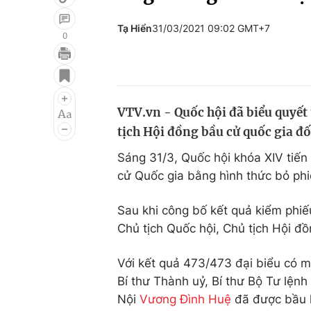
Tạ Hiển
31/03/2021 09:02 GMT+7
0
Giải trí
Đời sống
Điện ảnh
Du lịch
VTV.vn - Quốc hội đã biểu quyết
Âm nhạc
Làm đẹp
tịch Hội đồng bầu cử quốc gia đ
Sao
Chất lượng cuộc sốn
Sáng 31/3, Quốc hội khóa XIV tiến
cử Quốc gia bằng hình thức bỏ phi
Sau khi công bố kết quả kiểm phiế
Chủ tịch Quốc hội, Chủ tịch Hội đ
Với kết quả 473/473 đại biểu có mặ
Bí thư Thành uỷ, Bí thư Bộ Tư lệ
Nội
Vương Đình Huệ
đã được bầu l