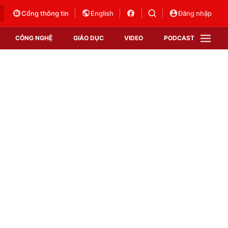
Cổng thông tin
English
Đăng nhập
CÔNG NGHỆ
GIÁO DỤC
VIDEO
PODCAST
VTV Money
VTV Thể thao
VTV Sức khoẻ
Bất động sản
Thị trường 24h
Tấm lòng Việt
Vươn mình bằng AI
VTV4
VTV8
VTV9
Lịch phát sóng
Giao lưu trực tuyến
Sự kiện