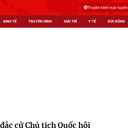
Truyền hình trực tuyến
KINH TẾ
TRUYỀN HÌNH
GIẢI TRÍ
Y TẾ
ĐỜI SỐNG
Pháp luật
Y tế
Truyền hình
Multimedia
Phim VTV
Video
Hậu trường
Shorts video
Nhân vật
Podcast
Khán giả
EMagazine
Giải sao mai
Photo
ắc cử Chủ tịch Quốc hội
Infographic