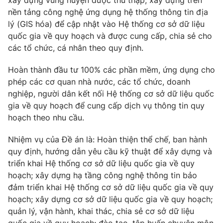
xây dựng vùng huyện được thu thập, xây dựng trên
Thị trường 24h
Tấm lòng Việt
nền tảng công nghệ ứng dụng hệ thống thông tin địa
lý (GIS hóa) để cập nhật vào Hệ thống cơ sở dữ liệu
VTV4
Vươn mình bằng AI
quốc gia về quy hoạch và được cung cấp, chia sẻ cho
các tổ chức, cá nhân theo quy định.
VTV9
VTV8
Hoàn thành đầu tư 100% các phần mềm, ứng dụng cho
phép các cơ quan nhà nước, các tổ chức, doanh
Liên hệ tòa soạn
English
nghiệp, người dân kết nối Hệ thống cơ sở dữ liệu quốc
gia về quy hoạch để cung cấp dịch vụ thông tin quy
hoạch theo nhu cầu.
Nhiệm vụ của Đề án là: Hoàn thiện thể chế, ban hành
THỜI BÁO VTV
quy định, hướng dẫn yêu cầu kỹ thuật để xây dựng và
triển khai Hệ thống cơ sở dữ liệu quốc gia về quy
hoạch; xây dựng hạ tầng công nghệ thông tin bảo
đảm triển khai Hệ thống cơ sở dữ liệu quốc gia về quy
Theo dõi báo trên
hoạch; xây dựng cơ sở dữ liệu quốc gia về quy hoạch;
quản lý, vận hành, khai thác, chia sẻ cơ sở dữ liệu
Cơ quan chủ quản:
Đài Truyền hình Việt Nam