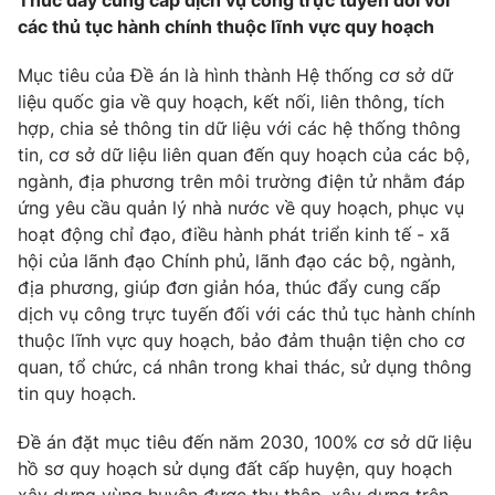
Giao lưu trực tuyến
Thúc đẩy cung cấp dịch vụ công trực tuyến đối với
Sản phẩm
các thủ tục hành chính thuộc lĩnh vực quy hoạch
Lịch phát sóng
Thị trường
Mục tiêu của Đề án là hình thành Hệ thống cơ sở dữ
liệu quốc gia về quy hoạch, kết nối, liên thông, tích
Tư vấn
hợp, chia sẻ thông tin dữ liệu với các hệ thống thông
Chuyên mục khác
tin, cơ sở dữ liệu liên quan đến quy hoạch của các bộ,
ngành, địa phương trên môi trường điện tử nhằm đáp
Emagazine
Podcast
ứng yêu cầu quản lý nhà nước về quy hoạch, phục vụ
hoạt động chỉ đạo, điều hành phát triển kinh tế - xã
Photo
Infographic
hội của lãnh đạo Chính phủ, lãnh đạo các bộ, ngành,
địa phương, giúp đơn giản hóa, thúc đẩy cung cấp
Video
dịch vụ công trực tuyến đối với các thủ tục hành chính
Shorts video
thuộc lĩnh vực quy hoạch, bảo đảm thuận tiện cho cơ
quan, tổ chức, cá nhân trong khai thác, sử dụng thông
VTV Money
VTV Thể thao
tin quy hoạch.
VTV Sức khoẻ
Đề án đặt mục tiêu đến năm 2030, 100% cơ sở dữ liệu
Bất động sản
hồ sơ quy hoạch sử dụng đất cấp huyện, quy hoạch