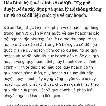
Hòa Bình ký Quyết định số 06/QĐ-TTg phê
Tin tức
duyệt Đề án xây dựng và quản lý Hệ thống thông
Kinh tế
tin và cơ sở dữ liệu quốc gia về quy hoạch.
Thế giới đó đây
Tài chính
Dữ liệu và đời sống
Câu chuyện quốc tế
Đề án được thực hiện trên phạm vi cả nước, áp dụng
Thị trường
trong lĩnh vực quản lý nhà nước về quy hoạch tại các
Truyền hình
Góc doanh nghiệp
bộ, ngành, địa phương. Dữ liệu được thu thập, tổng
hợp, xử lý và cập nhật trong Hệ thống cơ sở dữ liệu
Phim VTV
quốc gia về quy hoạch gồm cơ sở dữ liệu hồ sơ quy
Giải trí
hoạch và sơ đồ, bản đồ quy hoạch cấp quốc gia, quy
Hậu trường
Điện ảnh
hoạch vùng, quy hoạch tỉnh, quy hoạch đơn vị hành
Đời sống
Nhân vật
chính - kinh tế đặc biệt (nếu có), quy hoạch đô thị,
Âm nhạc
quy hoạch nông thôn, quy hoạch sử dụng đất cấp
Du lịch
Khán giả
Giáo dục
huyện, quy hoạch xây dựng vùng huyện và các quy
Sao
Làm đẹp
hoạch có tính chất kỹ thuật, chuyên ngành khác theo
Giải sao mai
Tuyển sinh
quy định của pháp luật về quy hoạch và pháp luật
Công nghệ
Chất lượng cuộc sống
chuyên ngành khác có liên quan.
Học trực tuyến
Hitech Công nghệ tương lai