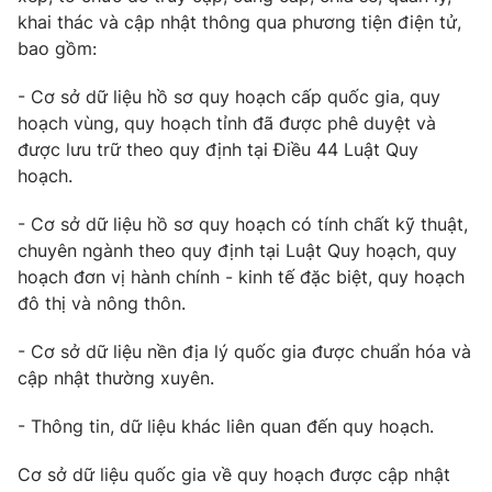
khai thác và cập nhật thông qua phương tiện điện tử,
bao gồm:
- Cơ sở dữ liệu hồ sơ quy hoạch cấp quốc gia, quy
® Cấm sao chép dưới mọi hình thức nếu không có sự chấp
hoạch vùng, quy hoạch tỉnh đã được phê duyệt và
thuận bằng văn bản. Ghi rõ nguồn VTV.vn khi phát hành lại
thông tin từ website này.
được lưu trữ theo quy định tại Điều 44 Luật Quy
hoạch.
- Cơ sở dữ liệu hồ sơ quy hoạch có tính chất kỹ thuật,
chuyên ngành theo quy định tại Luật Quy hoạch, quy
hoạch đơn vị hành chính - kinh tế đặc biệt, quy hoạch
đô thị và nông thôn.
- Cơ sở dữ liệu nền địa lý quốc gia được chuẩn hóa và
cập nhật thường xuyên.
- Thông tin, dữ liệu khác liên quan đến quy hoạch.
Cơ sở dữ liệu quốc gia về quy hoạch được cập nhật