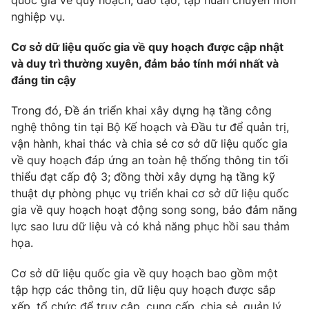
quốc gia về quy hoạch; đào tạo, tập huấn chuyên môn
nghiệp vụ.
Cơ quan báo chí:
Thời báo VTV
Giấy phép hoạt động báo in và báo điện tử số 483/GP-BTTTT
Cơ sở dữ liệu quốc gia về quy hoạch được cập nhật
cấp ngày 29/12/2023
và duy trì thường xuyên, đảm bảo tính mới nhất và
Tổng Biên tập:
Vũ Thanh Thủy
đáng tin cậy
Phó Tổng Biên tập:
Nguyễn Thị Mỹ Hạnh, Phạm Quốc Thắng,
Nguyễn Trọng Ninh
Trong đó, Đề án triển khai xây dựng hạ tầng công
Tổng đài VTV:
024.38 355 931 - 024.38 355 932
nghệ thông tin tại Bộ Kế hoạch và Đầu tư để quản trị,
Ðiện thoại Thời báo VTV:
024.66 897 897
vận hành, khai thác và chia sẻ cơ sở dữ liệu quốc gia
về quy hoạch đáp ứng an toàn hệ thống thông tin tối
Email:
toasoan@vtv.vn
thiểu đạt cấp độ 3; đồng thời xây dựng hạ tầng kỹ
Liên hệ quảng cáo:
024-7300.7108
thuật dự phòng phục vụ triển khai cơ sở dữ liệu quốc
gia về quy hoạch hoạt động song song, bảo đảm năng
lực sao lưu dữ liệu và có khả năng phục hồi sau thảm
họa.
Cơ sở dữ liệu quốc gia về quy hoạch bao gồm một
tập hợp các thông tin, dữ liệu quy hoạch được sắp
xếp, tổ chức để truy cập, cung cấp, chia sẻ, quản lý,