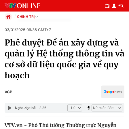
CHÍNH TRỊ
Chính trị
03/01/2025 06:36 GMT+7
Xã hội
Phê duyệt Đề án xây dựng và
Pháp luật
Chuyên mục
Kinh tế
quản lý Hệ thống thông tin và
Thể thao
Chính trị
cơ sở dữ liệu quốc gia về quy
Truyền hình
Văn hóa - Giải trí
hoạch
Xã hội
Y tế
Đời sống
Pháp luật
VGP
Công nghệ
Giáo dục
Y tế
Nghe đọc bài
3:35
Thế giới
VTV.vn - Phó Thủ tướng Thường trực Nguyễn