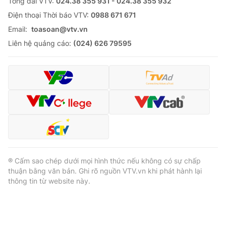
Tổng đài VTV:
024.38 355 931 - 024.38 355 932
Ðiện thoại Thời báo VTV:
0988 671 671
Email:
toasoan@vtv.vn
Liên hệ quảng cáo:
(024) 626 79595
® Cấm sao chép dưới mọi hình thức nếu không có sự chấp
thuận bằng văn bản. Ghi rõ nguồn VTV.vn khi phát hành lại
thông tin từ website này.