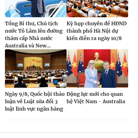
Tổng Bí thư, Chủ tịch
Kỳ họp chuyên đề HĐND
® Cấm sao chép dưới mọi hình thức nếu không có sự chấp
nước Tô Lâm lên đường
thành phố Hà Nội dự
thuận bằng văn bản. Ghi rõ nguồn VTV.vn khi phát hành lại
thăm cấp Nhà nước
kiến diễn ra ngày 10/8
thông tin từ website này.
Australia và New...
Ngày 9/8, Quốc hội thảo
Động lực mới cho quan
luận về Luật sửa đổi 3
hệ Việt Nam - Australia
luật lĩnh vực ngân hàng