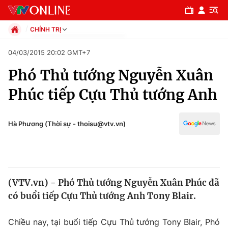
CHÍNH TRỊ
Chính trị
04/03/2015 20:02 GMT+7
Xã hội
Phó Thủ tướng Nguyễn Xuân
Pháp luật
Chuyên mục
Kinh tế
Phúc tiếp Cựu Thủ tướng Anh
Thể thao
Chính trị
Truyền hình
Văn hóa - Giải trí
Hà Phương (Thời sự - thoisu@vtv.vn)
Xã hội
Y tế
Đời sống
Pháp luật
Công nghệ
Giáo dục
(VTV.vn) - Phó Thủ tướng Nguyễn Xuân Phúc đã
Y tế
có buổi tiếp Cựu Thủ tướng Anh Tony Blair.
Thế giới
Chiều nay, tại buổi tiếp Cựu Thủ tướng Tony Blair, Phó