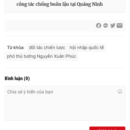
Thị trường 24h
Tấm lòng Việt
công tác chống buôn lậu tại Quảng Ninh
VTV4
Vươn mình bằng AI
VTV9
VTV8
Từ khóa:
đối tác chiến lược
hội nhập quốc tế
Liên hệ tòa soạn
English
phó thủ tướng Nguyễn Xuân Phúc
Bình luận
(
0
)
THỜI BÁO VTV
Theo dõi báo trên
Cơ quan chủ quản:
Đài Truyền hình Việt Nam