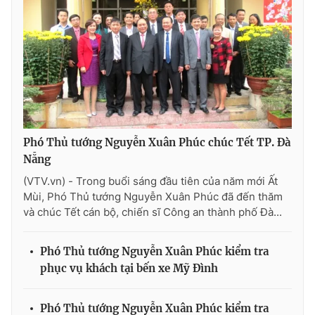
Giao lưu trực tuyến
Sản phẩm
Lịch phát sóng
Thị trường
Tư vấn
Chuyên mục khác
Emagazine
Podcast
Phó Thủ tướng Nguyễn Xuân Phúc chúc Tết TP. Đà
Photo
Infographic
Nẵng
(VTV.vn) - Trong buổi sáng đầu tiên của năm mới Ất
Mùi, Phó Thủ tướng Nguyễn Xuân Phúc đã đến thăm
Video
Shorts video
và chúc Tết cán bộ, chiến sĩ Công an thành phố Đà...
VTV Money
VTV Thể thao
Phó Thủ tướng Nguyễn Xuân Phúc kiểm tra
phục vụ khách tại bến xe Mỹ Đình
VTV Sức khoẻ
Bất động sản
Phó Thủ tướng Nguyễn Xuân Phúc kiểm tra