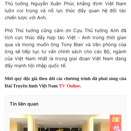
Thủ tướng Nguyễn Xuân Phúc khẳng định Việt Nam
Tin tức
luôn coi trọng và nỗ lực thúc đẩy quan hệ đối tác
Kinh tế
chiến lược với Anh.
Thế giới đó đây
Tài chính
Dữ liệu và đời sống
Phó Thủ tướng cũng cảm ơn Cựu Thủ tướng Anh đã
Câu chuyện quốc tế
Thị trường
tích cực thúc đẩy hợp tác Việt - Anh trong thời gian
qua và mong muốn ông Tony Blair và Văn phòng của
Truyền hình
Góc doanh nghiệp
ông sẽ tiếp tục tư vấn chính sách cho các Bộ, ngành
Phim VTV
của Việt Nam nhất là trong giai đoạn Việt Nam đang
Giải trí
đẩy mạnh hội nhập quốc tế.
Hậu trường
Điện ảnh
Mời quý độc giả theo dõi các chương trình đã phát sóng của
Đời sống
Nhân vật
Đài Truyền hình Việt Nam
TV Online.
Âm nhạc
Du lịch
Khán giả
Giáo dục
Sao
Làm đẹp
Tin liên quan
Giải sao mai
Tuyển sinh
Công nghệ
Chất lượng cuộc sống
Học trực tuyến
Hitech Công nghệ tương lai