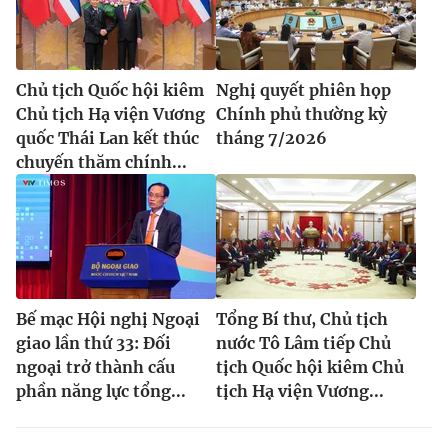
Chủ tịch Quốc hội kiêm
Nghị quyết phiên họp
® Cấm sao chép dưới mọi hình thức nếu không có sự chấp
Chủ tịch Hạ viện Vương
Chính phủ thường kỳ
thuận bằng văn bản. Ghi rõ nguồn VTV.vn khi phát hành lại
thông tin từ website này.
quốc Thái Lan kết thúc
tháng 7/2026
chuyến thăm chính...
Bế mạc Hội nghị Ngoại
Tổng Bí thư, Chủ tịch
giao lần thứ 33: Đối
nước Tô Lâm tiếp Chủ
ngoại trở thành cấu
tịch Quốc hội kiêm Chủ
phần năng lực tổng...
tịch Hạ viện Vương...