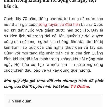
mình trong không khí sôi động của ngày Hội
Tin tức
bầu cử.
Kinh tế
Thế giới đó đây
Cách đây 70 năm, đồng bào cử tri trong cả nước náo
Tài chính
Dữ liệu và đời sống
nức tham gia cuộc
tổng tuyển cử đầu tiên
bầu ra Quốc
Câu chuyện quốc tế
Thị trường
hội khi đất nước vừa giành được nền độc lập. Đây là
sự kiện lịch sử trọng đại nói lên quyền tự do, quyền
Truyền hình
Góc doanh nghiệp
công dân của mọi người sau những đêm dài tăm tối bị
kìm hãm, áp bức của chủ nghĩa thực dân và tay sai.
Phim VTV
Giải trí
Cùng với mọi tầng lớp nhân dân, cử tri của tỉnh Quảng
Hậu trường
Bình khi đó đã hòa mình trong không khí sôi động của
Điện ảnh
ngày Hội bầu cử, tạo ra mốc son lịch sử trong công
Đời sống
Nhân vật
cuộc chiến đấu, bảo vệ và xây dựng quê hương.
Âm nhạc
Du lịch
Khán giả
Giáo dục
Sao
Mời quý độc giả theo dõi các chương trình đã phát
Làm đẹp
Giải sao mai
sóng của Đài Truyền hình Việt Nam
TV Online
.
Tuyển sinh
Công nghệ
Chất lượng cuộc sống
Học trực tuyến
Tin liên quan
Hitech Công nghệ tương lai