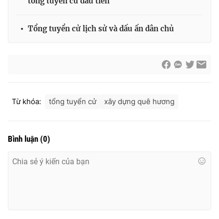
tổng tuyển cử đầu tiên
Thị trường 24h
Tấm lòng Việt
Tổng tuyển cử lịch sử và dấu ấn dân chủ
VTV4
Vươn mình bằng AI
VTV9
VTV8
Liên hệ tòa soạn
English
Từ khóa:
tổng tuyển cử
xây dựng quê hương
Bình luận
(
0
)
THỜI BÁO VTV
Theo dõi báo trên
Cơ quan chủ quản:
Đài Truyền hình Việt Nam