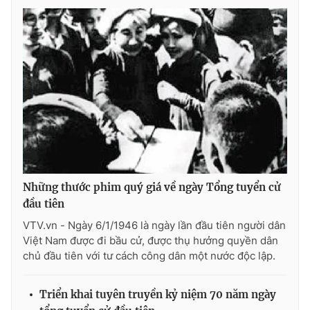
Giao lưu trực tuyến
Sản phẩm
Lịch phát sóng
Thị trường
Tư vấn
Chuyên mục khác
Emagazine
Podcast
Photo
Infographic
Những thước phim quý giá về ngày Tổng tuyển cử
Video
Shorts video
đầu tiên
VTV.vn - Ngày 6/1/1946 là ngày lần đầu tiên người dân
VTV Money
VTV Thể thao
Việt Nam được đi bầu cử, được thụ hưởng quyền dân
chủ đầu tiên với tư cách công dân một nước độc lập.
VTV Sức khoẻ
Bất động sản
Triển khai tuyên truyền kỷ niệm 70 năm ngày