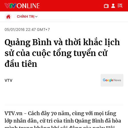
CHÍNH TRỊ
Chính trị
05/01/2016 22:47 GMT+7
Xã hội
Quảng Bình và thời khắc lịch
Pháp luật
Chuyên mục
Kinh tế
sử của cuộc tổng tuyển cử
Thể thao
Chính trị
đầu tiên
Truyền hình
Văn hóa - Giải trí
Xã hội
Y tế
VTV
Đời sống
Pháp luật
Công nghệ
Giáo dục
Y tế
VTV.vn - Cách đây 70 năm, cùng với mọi tầng
lớp nhân dân, cử tri của tỉnh Quảng Bình đã hòa
Thế giới