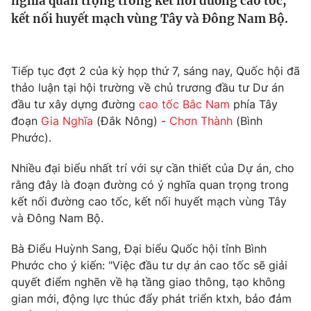
nghĩa quan trọng trong kết nối đường cao tốc,
Tin tức
kết nối huyết mạch vùng Tây và Đông Nam Bộ.
Kinh tế
Thế giới đó đây
Tài chính
Dữ liệu và đời sống
Tiếp tục đợt 2 của kỳ họp thứ 7, sáng nay, Quốc hội đã
Câu chuyện quốc tế
Thị trường
thảo luận tại hội trường về chủ trương đầu tư Dư án
đầu tư xây dựng đường
cao tốc Bắc Nam
phía Tây
Truyền hình
Góc doanh nghiệp
đoạn
Gia Nghĩa
(Đắk Nông) -
Chơn Thành
(Bình
Phước).
Phim VTV
Giải trí
Hậu trường
Nhiều đại biểu nhất trí với sự cần thiết của Dự án, cho
Điện ảnh
rằng đây là đoạn đường có ý nghĩa quan trọng trong
Đời sống
Nhân vật
kết nối đường cao tốc, kết nối huyết mạch vùng Tây
Âm nhạc
và Đông Nam Bộ.
Du lịch
Khán giả
Giáo dục
Sao
Làm đẹp
Bà Điểu Huỳnh Sang, Đại biểu Quốc hội tỉnh Bình
Giải sao mai
Tuyển sinh
Phước cho ý kiến: "Việc đầu tư dự án cao tốc sẽ giải
Công nghệ
Chất lượng cuộc sống
quyết điểm nghẽn về hạ tầng giao thông, tạo không
Học trực tuyến
gian mới, động lực thúc đẩy phát triển ktxh, bảo đảm
Hitech Công nghệ tương lai