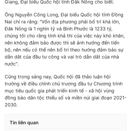
Giang, Đại biểu Quốc hội tỉnh Đắk Nông cho biết.
Thị trường 24h
Tấm lòng Việt
Ông Nguyễn Công Long, Đại biểu Quốc hội tỉnh Đồng
VTV4
Vươn mình bằng AI
Nai chỉ ra rằng: "Vốn địa phương phải bố trí khá lớn,
Đăk Nông là 1 nghìn tỷ và Bình Phước là 1233 tỷ,
chúng tôi cho rằng tính khả thi của việc này khó khăn,
VTV9
VTV8
nên không đảm bảo được thì sẽ ảnh hưởng đến tiến
bộ, nên nếu có thể nên bố trí theo hướng đảm bảo sự
Liên hệ tòa soạn
English
dẫn dắt của đầu tư công và vai trò dẫn dắt của nhà
nước".
Cũng trong sáng nay, Quốc hội đã thảo luận hội
trường về điều chỉnh chủ trương đầu tư Chương trình
THỜI BÁO VTV
mục tiêu quốc gia phát triển kinh tế - xã hội vùng
đồng bào dân tộc thiểu số và miền núi giai đoạn 2021-
2030.
Theo dõi báo trên
Tin liên quan
Cơ quan chủ quản:
Đài Truyền hình Việt Nam