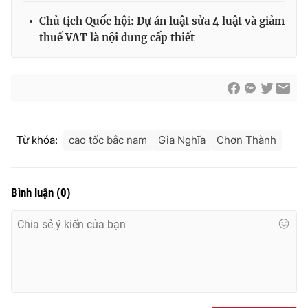
Chủ tịch Quốc hội: Dự án luật sửa 4 luật và giảm
thuế VAT là nội dung cấp thiết
® Cấm sao chép dưới mọi hình thức nếu không có sự chấp
thuận bằng văn bản. Ghi rõ nguồn VTV.vn khi phát hành lại
thông tin từ website này.
Từ khóa:
cao tốc bắc nam
Gia Nghĩa
Chơn Thành
Bình luận
(
0
)