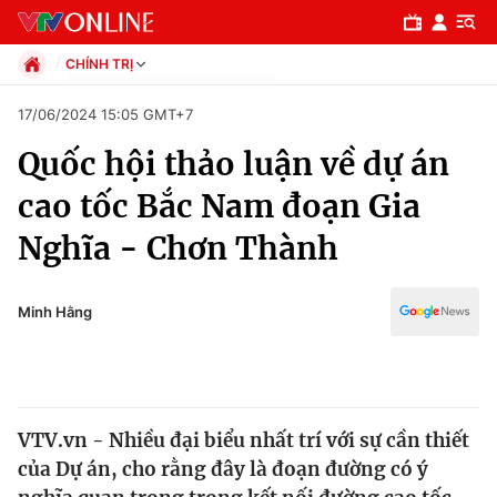
CHÍNH TRỊ
Chính trị
17/06/2024 15:05 GMT+7
Xã hội
Quốc hội thảo luận về dự án
Pháp luật
Chuyên mục
Kinh tế
cao tốc Bắc Nam đoạn Gia
Thể thao
Chính trị
Nghĩa - Chơn Thành
Truyền hình
Văn hóa - Giải trí
Xã hội
Y tế
Minh Hằng
Đời sống
Pháp luật
Công nghệ
Giáo dục
Y tế
VTV.vn - Nhiều đại biểu nhất trí với sự cần thiết
của Dự án, cho rằng đây là đoạn đường có ý
Thế giới