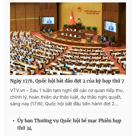
Cơ quan báo chí:
Thời báo VTV
Giấy phép hoạt động báo in và báo điện tử số 483/GP-BTTTT
cấp ngày 29/12/2023
Tổng Biên tập:
Vũ Thanh Thủy
Phó Tổng Biên tập:
Nguyễn Thị Mỹ Hạnh, Phạm Quốc Thắng,
Nguyễn Trọng Ninh
Tổng đài VTV:
024.38 355 931 - 024.38 355 932
Ðiện thoại Thời báo VTV:
024.66 897 897
Email:
toasoan@vtv.vn
Liên hệ quảng cáo:
024-7300.7108
Ngày 17/6, Quốc hội bắt đầu đợt 2 của kỳ họp thứ 7
VTV.vn - Sau 1 tuần tạm nghỉ để các cơ quan tiếp thu,
chỉnh lý, hoàn thiện dự thảo luật, dự thảo nghị quyết,
sáng nay (17/6), Quốc hội bắt đầu tiến hành đợt 2...
Ủy ban Thường vụ Quốc hội bế mạc Phiên họp
thứ 34