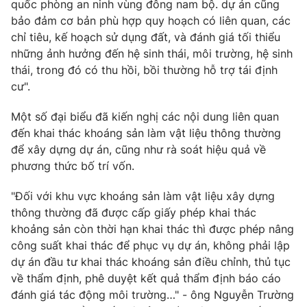
Giao lưu trực tuyến
quốc phòng an ninh vùng đông nam bộ. dự án cũng
Sản phẩm
bảo đảm cơ bản phù hợp quy hoạch có liên quan, các
chỉ tiêu, kế hoạch sử dụng đất, và đánh giá tối thiểu
Lịch phát sóng
Thị trường
những ảnh hưởng đến hệ sinh thái, môi trường, hệ sinh
thái, trong đó có thu hồi, bồi thường hỗ trợ tái định
Tư vấn
cư".
Chuyên mục khác
Emagazine
Podcast
Một số đại biểu đã kiến nghị các nội dung liên quan
đến khai thác khoáng sản làm vật liệu thông thường
để xây dựng dự án, cũng như rà soát hiệu quả về
Photo
Infographic
phương thức bố trí vốn.
Video
Shorts video
"Đối với khu vực khoáng sản làm vật liệu xây dựng
thông thường đã được cấp giấy phép khai thác
khoảng sản còn thời hạn khai thác thì được phép nâng
VTV Money
VTV Thể thao
công suất khai thác để phục vụ dự án, không phải lập
dự án đầu tư khai thác khoáng sản điều chỉnh, thủ tục
VTV Sức khoẻ
Bất động sản
về thẩm định, phê duyệt kết quả thẩm định báo cáo
đánh giá tác động môi trường…" - ông Nguyễn Trường