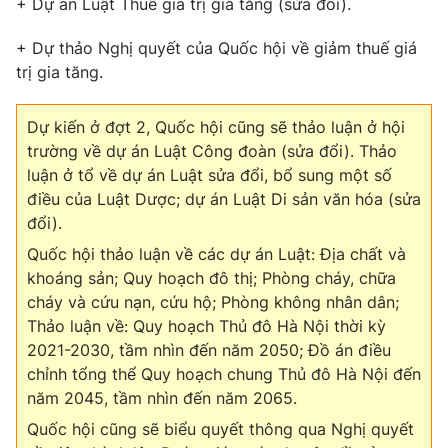
+ Dự án Luật Thuế giá trị gia tăng (sửa đổi).
Thị trường 24h
Tấm lòng Việt
+ Dự thảo Nghị quyết của Quốc hội về giảm thuế giá
VTV4
Vươn mình bằng AI
trị gia tăng.
VTV9
VTV8
Dự kiến ở đợt 2, Quốc hội cũng sẽ thảo luận ở hội
trường về dự án Luật Công đoàn (sửa đổi). Thảo
luận ở tổ về dự án Luật sửa đổi, bổ sung một số
Liên hệ tòa soạn
English
điều của Luật Dược; dự án Luật Di sản văn hóa (sửa
đổi).
Quốc hội thảo luận về các dự án Luật: Địa chất và
khoáng sản; Quy hoạch đô thị; Phòng cháy, chữa
THỜI BÁO VTV
cháy và cứu nạn, cứu hộ; Phòng không nhân dân;
Thảo luận về: Quy hoạch Thủ đô Hà Nội thời kỳ
2021-2030, tầm nhìn đến năm 2050; Đồ án điều
chỉnh tổng thể Quy hoạch chung Thủ đô Hà Nội đến
Theo dõi báo trên
năm 2045, tầm nhìn đến năm 2065.
Quốc hội cũng sẽ biểu quyết thông qua Nghị quyết
Cơ quan chủ quản:
Đài Truyền hình Việt Nam