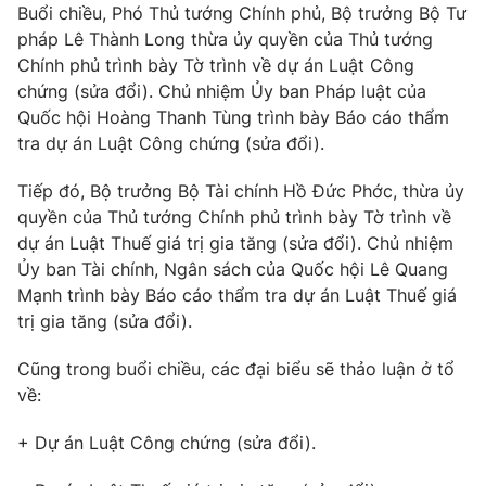
Giao lưu trực tuyến
Buổi chiều, Phó Thủ tướng Chính phủ, Bộ trưởng Bộ Tư
Sản phẩm
pháp Lê Thành Long thừa ủy quyền của Thủ tướng
Lịch phát sóng
Chính phủ trình bày Tờ trình về dự án Luật Công
Thị trường
chứng (sửa đổi). Chủ nhiệm Ủy ban Pháp luật của
Tư vấn
Quốc hội Hoàng Thanh Tùng trình bày Báo cáo thẩm
Chuyên mục khác
tra dự án Luật Công chứng (sửa đổi).
Emagazine
Podcast
Tiếp đó, Bộ trưởng Bộ Tài chính Hồ Đức Phớc, thừa ủy
quyền của Thủ tướng Chính phủ trình bày Tờ trình về
dự án Luật Thuế giá trị gia tăng (sửa đổi). Chủ nhiệm
Photo
Infographic
Ủy ban Tài chính, Ngân sách của Quốc hội Lê Quang
Mạnh trình bày Báo cáo thẩm tra dự án Luật Thuế giá
Video
Shorts video
trị gia tăng (sửa đổi).
Cũng trong buổi chiều, các đại biểu sẽ thảo luận ở tổ
VTV Money
VTV Thể thao
về:
VTV Sức khoẻ
Bất động sản
+ Dự án Luật Công chứng (sửa đổi).