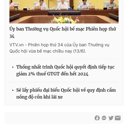
® Cấm sao chép dưới mọi hình thức nếu không có sự chấp
Ủy ban Thường vụ Quốc hội bế mạc Phiên họp thứ
thuận bằng văn bản. Ghi rõ nguồn VTV.vn khi phát hành lại
34
thông tin từ website này.
VTV.vn - Phiên họp thứ 34 của Ủy ban Thường vụ
Quốc hội vừa bế mạc chiều nay (13/6).
Thống nhất trình Quốc hội quyết định tiếp tục
giảm 2% thuế GTGT đến hết 2024
Sẽ lấy phiếu đại biểu Quốc hội về quy định cấm
nồng độ cồn khi lái xe