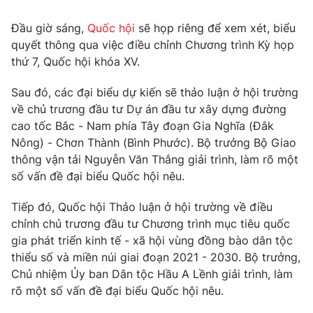
Tin tức
Đầu giờ sáng,
Quốc hội
sẽ họp riêng để xem xét, biểu
Kinh tế
quyết thông qua việc điều chỉnh Chương trình Kỳ họp
Thế giới đó đây
Tài chính
thứ 7, Quốc hội khóa XV.
Dữ liệu và đời sống
Câu chuyện quốc tế
Thị trường
Sau đó, các đại biểu dự kiến sẽ thảo luận ở hội trường
về chủ trương đầu tư Dự án đầu tư xây dựng đường
Truyền hình
Góc doanh nghiệp
cao tốc Bắc - Nam phía Tây đoạn Gia Nghĩa (Đắk
Phim VTV
Nông) - Chơn Thành (Bình Phước). Bộ trưởng Bộ Giao
Giải trí
thông vận tải Nguyễn Văn Thắng giải trình, làm rõ một
Hậu trường
số vấn đề đại biểu Quốc hội nêu.
Điện ảnh
Đời sống
Nhân vật
Tiếp đó, Quốc hội Thảo luận ở hội trường về điều
Âm nhạc
Du lịch
Khán giả
chỉnh chủ trương đầu tư Chương trình mục tiêu quốc
Giáo dục
Sao
gia phát triển kinh tế - xã hội vùng đồng bào dân tộc
Làm đẹp
Giải sao mai
thiểu số và miền núi giai đoạn 2021 - 2030. Bộ trưởng,
Tuyển sinh
Công nghệ
Chủ nhiệm Ủy ban Dân tộc Hầu A Lềnh giải trình, làm
Chất lượng cuộc sống
Học trực tuyến
rõ một số vấn đề đại biểu Quốc hội nêu.
Hitech Công nghệ tương lai