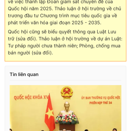
về việc thành lập Đoàn giám sát chuyên đề của
Cơ quan báo chí:
Thời báo VTV
Quốc hội năm 2025. Thảo luận ở hội trường về chủ
trương đầu tư Chương trình mục tiêu quốc gia về
Giấy phép hoạt động báo in và báo điện tử số 483/GP-BTTTT
cấp ngày 29/12/2023
phát triển văn hóa giai đoạn 2025 - 2035.
Tổng Biên tập:
Vũ Thanh Thủy
Quốc hội cũng sẽ biểu quyết thông qua Luật Lưu
Phó Tổng Biên tập:
Nguyễn Thị Mỹ Hạnh, Phạm Quốc Thắng,
trữ (sửa đổi). Thảo luận ở hội trường về dự án Luật:
Nguyễn Trọng Ninh
Tư pháp người chưa thành niên; Phòng, chống mua
Tổng đài VTV:
024.38 355 931 - 024.38 355 932
bán người (sửa đổi).
Ðiện thoại Thời báo VTV:
024.66 897 897
Email:
toasoan@vtv.vn
Tin liên quan
Liên hệ quảng cáo:
024-7300.7108