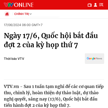
CHÍNH TRỊ
Chính trị
17/06/2024 06:00 GMT+7
Xã hội
Ngày 17/6, Quốc hội bắt đầu
Pháp luật
Chuyên mục
Kinh tế
đợt 2 của kỳ họp thứ 7
Thể thao
Chính trị
Truyền hình
Văn hóa - Giải trí
Thời báo VTV
Xã hội
Y tế
Đời sống
Pháp luật
Công nghệ
Giáo dục
VTV.vn - Sau 1 tuần tạm nghỉ để các cơ quan tiếp
Y tế
thu, chỉnh lý, hoàn thiện dự thảo luật, dự thảo
nghị quyết, sáng nay (17/6), Quốc hội bắt đầu
Thế giới
tiến hành đợt 2 của kỳ họp thứ 7.