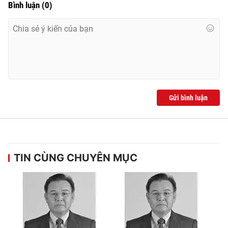
Bình luận
(
0
)
® Cấm sao chép dưới mọi hình thức nếu không có sự chấp
thuận bằng văn bản. Ghi rõ nguồn VTV.vn khi phát hành lại
thông tin từ website này.
Gửi bình luận
TIN CÙNG CHUYÊN MỤC