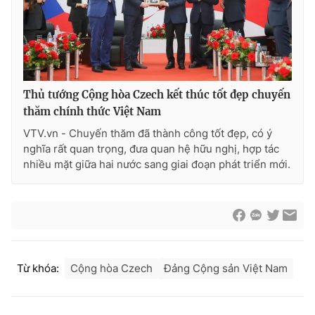
Cơ quan báo chí:
Thời báo VTV
Giấy phép hoạt động báo in và báo điện tử số 483/GP-BTTTT
cấp ngày 29/12/2023
Tổng Biên tập:
Vũ Thanh Thủy
Phó Tổng Biên tập:
Nguyễn Thị Mỹ Hạnh, Phạm Quốc Thắng,
Thủ tướng Cộng hòa Czech kết thúc tốt đẹp chuyến
Nguyễn Trọng Ninh
thăm chính thức Việt Nam
Tổng đài VTV:
024.38 355 931 - 024.38 355 932
VTV.vn - Chuyến thăm đã thành công tốt đẹp, có ý
Ðiện thoại Thời báo VTV:
024.66 897 897
nghĩa rất quan trọng, đưa quan hệ hữu nghị, hợp tác
Email:
toasoan@vtv.vn
nhiều mặt giữa hai nước sang giai đoạn phát triển mới.
Liên hệ quảng cáo:
024-7300.7108
Từ khóa:
Cộng hòa Czech
Đảng Cộng sản Việt Nam