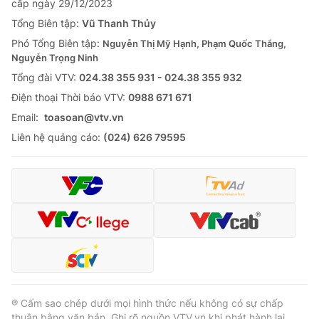
cấp ngày 29/12/2023
Tổng Biên tập:
Vũ Thanh Thủy
Phó Tổng Biên tập:
Nguyễn Thị Mỹ Hạnh, Phạm Quốc Thắng,
Nguyễn Trọng Ninh
Tổng đài VTV:
024.38 355 931 - 024.38 355 932
Ðiện thoại Thời báo VTV:
0988 671 671
Email:
toasoan@vtv.vn
Liên hệ quảng cáo:
(024) 626 79595
® Cấm sao chép dưới mọi hình thức nếu không có sự chấp
thuận bằng văn bản. Ghi rõ nguồn VTV.vn khi phát hành lại