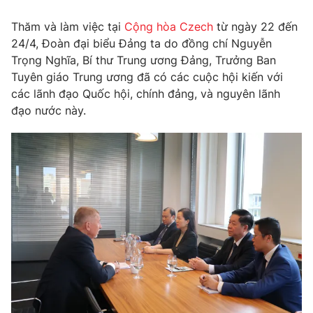
Tin tức
Thăm và làm việc tại
Cộng hòa Czech
từ ngày 22 đến
Kinh tế
24/4, Đoàn đại biểu Đảng ta do đồng chí Nguyễn
Thế giới đó đây
Tài chính
Trọng Nghĩa, Bí thư Trung ương Đảng, Trưởng Ban
Dữ liệu và đời sống
Câu chuyện quốc tế
Tuyên giáo Trung ương đã có các cuộc hội kiến với
Thị trường
các lãnh đạo Quốc hội, chính đảng, và nguyên lãnh
Truyền hình
đạo nước này.
Góc doanh nghiệp
Phim VTV
Giải trí
Hậu trường
Điện ảnh
Đời sống
Nhân vật
Âm nhạc
Du lịch
Khán giả
Giáo dục
Sao
Làm đẹp
Giải sao mai
Tuyển sinh
Công nghệ
Chất lượng cuộc sống
Học trực tuyến
Hitech Công nghệ tương lai