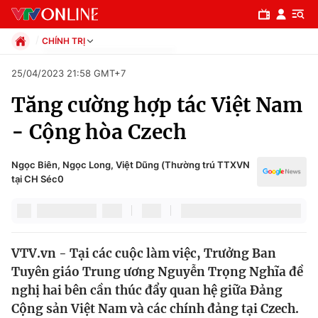
CHÍNH TRỊ
Chính trị
25/04/2023 21:58 GMT+7
Xã hội
Tăng cường hợp tác Việt Nam
Pháp luật
Chuyên mục
Kinh tế
- Cộng hòa Czech
Thể thao
Chính trị
Truyền hình
Ngọc Biên, Ngọc Long, Việt Dũng (Thường trú TTXVN
Văn hóa - Giải trí
tại CH Séc0
Xã hội
Y tế
Đời sống
Pháp luật
Công nghệ
Giáo dục
VTV.vn - Tại các cuộc làm việc, Trưởng Ban
Y tế
Tuyên giáo Trung ương Nguyễn Trọng Nghĩa đề
nghị hai bên cần thúc đẩy quan hệ giữa Đảng
Thế giới
Cộng sản Việt Nam và các chính đảng tại Czech.