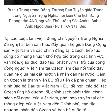
Giao lưu trực tuyến
Sản phẩm
Bí thư Trung ương Đảng, Trưởng Ban Tuyên giáo Trung
Lịch phát sóng
ương Nguyễn Trọng Nghĩa hội kiến Chủ tịch Đảng
Thị trường
Phong trào ANO, nguyên Thủ tướng Séc Andrej Babis.
Tư vấn
Ảnh: Ngọc Biên - Pv TTXVN tại Séc
Chuyên mục khác
Tại các cuộc làm việc, đồng chí Nguyễn Trọng Nghĩa
Emagazine
Podcast
đề nghị hai bên cần thúc đẩy quan hệ giữa Đảng Cộng
sản Việt Nam và các chính đảng tại Czech, tiếp tục
Photo
Infographic
củng cố những khuôn khổ hợp tác trong các lĩnh vực
văn hóa, giáo dục, đào tạo, phát huy vai trò của cộng
đồng người Việt Nam tại Czech làm cầu nối thúc đẩy
Video
Shorts video
quan hệ giữa hai đất nước và nhân dân hai nước. Cảm
ơn Czech là thành viên EU đầu tiên đã phê chuẩn Hiệp
VTV Money
VTV Thể thao
định Bảo hộ Đầu tư Việt Nam - EU, đề nghị các đối tác
Czech ủng hộ đường lối, chính sách phát triển, chính
sách đối ngoại của Việt Nam, phối hợp truyền tải các
VTV Sức khoẻ
Bất động sản
thông điệp của Việt Nam đến Chính phủ, các địa
phương, nhân dân Czech và bạn bè quốc tế.