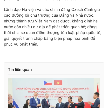
Thị trường 24h
Tấm lòng Việt
Lãnh đạo Hạ viện và các chính đảng Czech đánh giá
cao đường lối chủ trương của Đảng và Nhà nước,
VTV4
Vươn mình bằng AI
những thành tựu Việt Nam đạt được, khẳng định hai
nước còn nhiều dư địa để phát triển quan hệ; đồng
VTV9
VTV8
thời chia sẻ quan điểm thượng tôn luật pháp quốc tế,
giải quyết tranh chấp bằng biện pháp hòa bình để
phục vụ phát triển.
Liên hệ tòa soạn
English
Tin liên quan
THỜI BÁO VTV
Theo dõi báo trên
Cơ quan chủ quản:
Đài Truyền hình Việt Nam