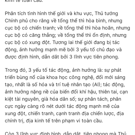
kinh tế toàn cầu.
Giấy phép hoạt động báo in và báo điện tử số 483/GP-BTTTT
cấp ngày 29/12/2023
Phân tích tình hình thế giới và khu vực, Thủ tướng
Tổng Biên tập:
Vũ Thanh Thủy
Chính phủ cho rằng về tổng thể thì hòa bình, nhưng
cục bộ có chiến tranh; về tổng thể thì hòa hoãn, nhưng
Phó Tổng Biên tập:
Nguyễn Thị Mỹ Hạnh, Phạm Quốc Thắng,
Nguyễn Trọng Ninh
cục bộ có căng thẳng; về tổng thể thì ổn định, nhưng
cục bộ có xung đột. Tương lai thế giới đang bị tác
Tổng đài VTV:
024.38 355 931 - 024.38 355 932
động, ảnh hưởng mạnh mẽ bởi 3 yếu tố chủ đạo và
Ðiện thoại Thời báo VTV:
024.66 897 897
được định hình, dẫn dắt bởi 3 lĩnh vực tiên phong.
Email:
toasoan@vtv.vn
Liên hệ quảng cáo:
024-7300.7108
Trong đó, 3 yếu tố tác động, ảnh hưởng là: sự phát
triển bùng nổ của khoa học công nghệ, đổi mới sáng
tạo, nhất là số hóa và trí tuệ nhân tạo (AI); tác động,
ảnh hưởng nặng nề của biến đổi khí hậu, thiên tai, cạn
kiệt tài nguyên, già hóa dân số; sự phân tách, phân
cực ngày càng rõ nét dưới tác động mạnh mẽ của
xung đột, chiến tranh, cạnh tranh địa chiến lược, địa
chính trị, địa kinh tế trên phạm vi toàn cầu.
Còn 3 lĩnh vực định hình, dẫn dắt, tiên phong mà Thủ