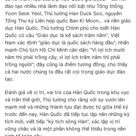
Thị trường 24h
Tấm lòng Việt
đào tạo nhiều nhà lãnh đạo nổi bật như Tổng thống
Yoon Seok Yeol, Thủ tướng Han Duck Soo, nguyên
VTV4
Tổng Thư ký Liên hợp quốc Ban Ki Moon… và nền giáo
Vươn mình bằng AI
dục Hàn Quốc, Thủ tướng Chính phủ cho biết Hàn
Quốc có câu "Giáo dục là kế sách trăm năm", Việt
VTV9
VTV8
Nam xác định "giáo dục là quốc sách hàng đầu"; nhấn
mạnh Chủ tịch Hồ Chí Minh căn dặn: "Vì lợi ích mười
Liên hệ tòa soạn
English
năm thì phải trồng cây, vì lợi ích trăm năm thì phải
trồng người"; đây cũng là điểm tương đồng, cho thấy
cả hai nước chúng ta đều rất coi trọng giáo dục đào
tạo.
THỜI BÁO VTV
Đánh giá về vị trí, vai trò của Hàn Quốc trong khu vực
và trên thế giới, Thủ tướng cho rằng với sự vươn lên
Theo dõi báo trên
mạnh mẽ và những thành tựu đạt được từ giữa thế kỷ
trước đến nay, Hàn Quốc đã tiếp tục lập nên những kỳ
tích mới, viết tiếp "kỳ tích sông Hàn", xác lập vị trí
Cơ quan chủ quản:
Đài Truyền hình Việt Nam
vững chắc và là một phần không thể thiếu trong nền
Cơ quan báo chí:
Thời báo VTV