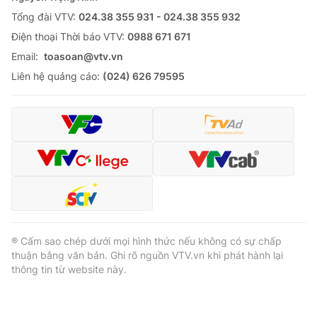
Tổng đài VTV:
024.38 355 931 - 024.38 355 932
Ðiện thoại Thời báo VTV:
0988 671 671
Email:
toasoan@vtv.vn
Liên hệ quảng cáo:
(024) 626 79595
® Cấm sao chép dưới mọi hình thức nếu không có sự chấp
thuận bằng văn bản. Ghi rõ nguồn VTV.vn khi phát hành lại
thông tin từ website này.