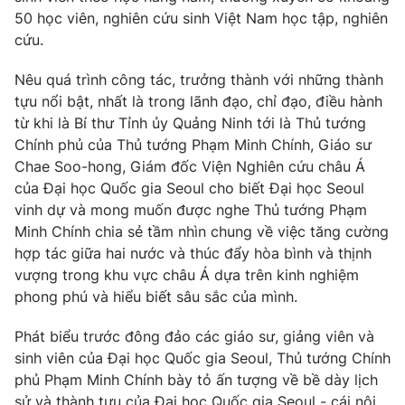
Giao lưu trực tuyến
50 học viên, nghiên cứu sinh Việt Nam học tập, nghiên
Sản phẩm
cứu.
Lịch phát sóng
Thị trường
Nêu quá trình công tác, trưởng thành với những thành
Tư vấn
tựu nổi bật, nhất là trong lãnh đạo, chỉ đạo, điều hành
Chuyên mục khác
từ khi là Bí thư Tỉnh ủy Quảng Ninh tới là Thủ tướng
Chính phủ của Thủ tướng Phạm Minh Chính, Giáo sư
Emagazine
Podcast
Chae Soo-hong, Giám đốc Viện Nghiên cứu châu Á
của Đại học Quốc gia Seoul cho biết Đại học Seoul
Photo
Infographic
vinh dự và mong muốn được nghe Thủ tướng Phạm
Minh Chính chia sẻ tầm nhìn chung về việc tăng cường
hợp tác giữa hai nước và thúc đẩy hòa bình và thịnh
Video
Shorts video
vượng trong khu vực châu Á dựa trên kinh nghiệm
phong phú và hiểu biết sâu sắc của mình.
VTV Money
VTV Thể thao
Phát biểu trước đông đảo các giáo sư, giảng viên và
sinh viên của Đại học Quốc gia Seoul, Thủ tướng Chính
VTV Sức khoẻ
Bất động sản
phủ Phạm Minh Chính bày tỏ ấn tượng về bề dày lịch
sử và thành tựu của Đại học Quốc gia Seoul - cái nôi