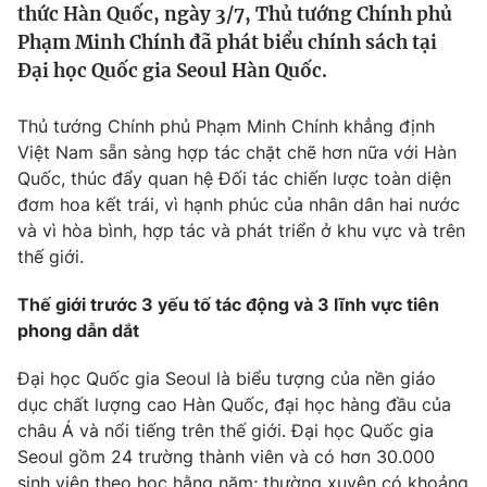
thức Hàn Quốc, ngày 3/7, Thủ tướng Chính phủ
Tin tức
Phạm Minh Chính đã phát biểu chính sách tại
Kinh tế
Đại học Quốc gia Seoul Hàn Quốc.
Thế giới đó đây
Tài chính
Dữ liệu và đời sống
Câu chuyện quốc tế
Thủ tướng Chính phủ Phạm Minh Chính khẳng định
Thị trường
Việt Nam sẵn sàng hợp tác chặt chẽ hơn nữa với Hàn
Truyền hình
Góc doanh nghiệp
Quốc, thúc đẩy quan hệ Đối tác chiến lược toàn diện
đơm hoa kết trái, vì hạnh phúc của nhân dân hai nước
Phim VTV
và vì hòa bình, hợp tác và phát triển ở khu vực và trên
Giải trí
thế giới.
Hậu trường
Điện ảnh
Đời sống
Nhân vật
Thế giới trước 3 yếu tố tác động và 3 lĩnh vực tiên
Âm nhạc
phong dẫn dắt
Du lịch
Khán giả
Giáo dục
Sao
Đại học Quốc gia Seoul là biểu tượng của nền giáo
Làm đẹp
Giải sao mai
dục chất lượng cao Hàn Quốc, đại học hàng đầu của
Tuyển sinh
Công nghệ
Chất lượng cuộc sống
châu Á và nổi tiếng trên thế giới. Đại học Quốc gia
Học trực tuyến
Seoul gồm 24 trường thành viên và có hơn 30.000
Hitech Công nghệ tương lai
sinh viên theo học hằng năm; thường xuyên có khoảng