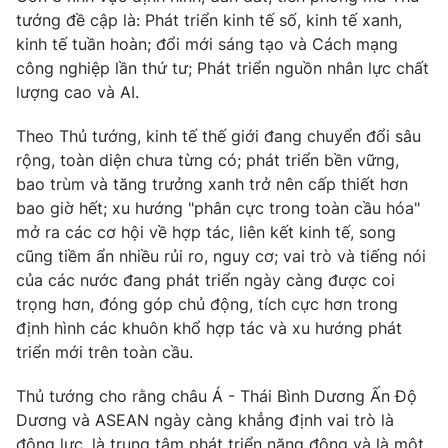
tướng đề cập là: Phát triển kinh tế số, kinh tế xanh,
kinh tế tuần hoàn; đổi mới sáng tạo và Cách mạng
® Cấm sao chép dưới mọi hình thức nếu không có sự chấp
công nghiệp lần thứ tư; Phát triển nguồn nhân lực chất
thuận bằng văn bản. Ghi rõ nguồn VTV.vn khi phát hành lại
lượng cao và AI.
thông tin từ website này.
Theo Thủ tướng, kinh tế thế giới đang chuyển đổi sâu
rộng, toàn diện chưa từng có; phát triển bền vững,
bao trùm và tăng trưởng xanh trở nên cấp thiết hơn
bao giờ hết; xu hướng "phân cực trong toàn cầu hóa"
mở ra các cơ hội về hợp tác, liên kết kinh tế, song
cũng tiềm ẩn nhiều rủi ro, nguy cơ; vai trò và tiếng nói
của các nước đang phát triển ngày càng được coi
trọng hơn, đóng góp chủ động, tích cực hơn trong
định hình các khuôn khổ hợp tác và xu hướng phát
triển mới trên toàn cầu.
Thủ tướng cho rằng châu Á - Thái Bình Dương Ấn Độ
Dương và ASEAN ngày càng khẳng định vai trò là
động lực, là trung tâm phát triển năng động và là một