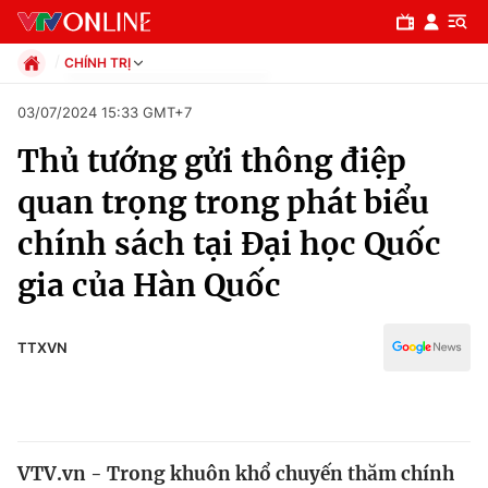
CHÍNH TRỊ
Chính trị
03/07/2024 15:33 GMT+7
Xã hội
Thủ tướng gửi thông điệp
Pháp luật
Chuyên mục
Kinh tế
quan trọng trong phát biểu
Thể thao
Chính trị
chính sách tại Đại học Quốc
Truyền hình
Văn hóa - Giải trí
gia của Hàn Quốc
Xã hội
Y tế
Đời sống
Pháp luật
TTXVN
Công nghệ
Giáo dục
Y tế
Thế giới
VTV.vn - Trong khuôn khổ chuyến thăm chính