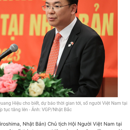
ng Hiệu cho biết, dự báo thời gian tới, số người Việt Nam tại
ếp tục tăng lên - Ảnh: VGP/Nhật Bắc
roshima, Nhật Bản) Chủ tịch Hội Người Việt Nam tại