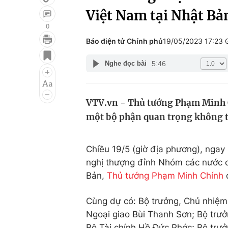
Việt Nam tại Nhật Bả
0
Báo điện tử Chính phủ
19/05/2023 17:23
Giải trí
Đời sống
5:46
Nghe đọc bài
Điện ảnh
Du lịch
Âm nhạc
Làm đẹp
VTV.vn - Thủ tướng Phạm Minh C
Sao
Chất lượng cuộc sốn
một bộ phận quan trọng không thể
Chiều 19/5 (giờ địa phương), ngay
nghị thượng đỉnh Nhóm các nước cô
Bản,
Thủ tướng Phạm Minh Chính
đ
Cùng dự có: Bộ trưởng, Chủ nhiệm
Ngoại giao Bùi Thanh Sơn; Bộ trư
Bộ Tài chính Hồ Đức Phớc; Bộ trư