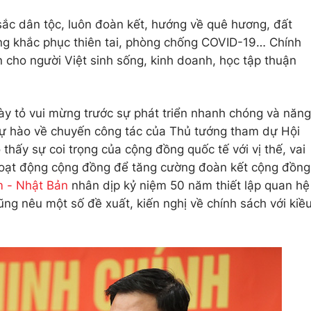
 sắc dân tộc, luôn đoàn kết, hướng về quê hương, đất
ộng khắc phục thiên tai, phòng chống COVID-19… Chính
 cho người Việt sinh sống, kinh doanh, học tập thuận
bày tỏ vui mừng trước sự phát triển nhanh chóng và năng
 tự hào về chuyến công tác của Thủ tướng tham dự Hội
hấy sự coi trọng của cộng đồng quốc tế với vị thế, vai
hoạt động cộng đồng để tăng cường đoàn kết cộng đồng
m - Nhật Bản
nhân dịp kỷ niệm 50 năm thiết lập quan hệ
ng nêu một số đề xuất, kiến nghị về chính sách với kiề