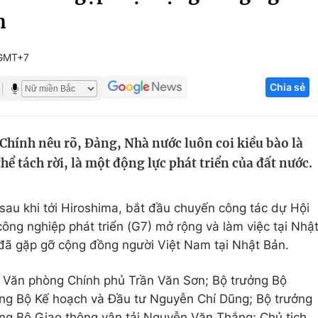
n
Góc ảnh
 GMT+7
Giáo dục
Công nghệ
Chia sẻ
Tuyển sinh
Hitech Công ng
Học trực tuyến
Sản phẩm
hính nêu rõ, Đảng, Nhà nước luôn coi kiều bào là
g
Thị trường
 tách rời, là một động lực phát triển của đất nước.
Tư vấn
 sau khi tới Hiroshima, bắt đầu chuyến công tác dự Hội
ng nghiệp phát triển (G7) mở rộng và làm việc tại Nhậ
ã gặp gỡ cộng đồng người Việt Nam tại Nhật Bản.
 Văn phòng Chính phủ Trần Văn Sơn; Bộ trưởng Bộ
ởng Bộ Kế hoạch và Đầu tư Nguyễn Chí Dũng; Bộ trưởng
ởng Bộ Giao thông vận tải Nguyễn Văn Thắng; Chủ tịch