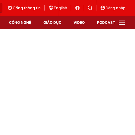
Cổng thông tin
English
Đăng nhập
CÔNG NGHỆ
GIÁO DỤC
VIDEO
PODCAST
VTV Money
VTV Thể thao
VTV Sức khoẻ
Bất động sản
Thị trường 24h
Tấm lòng Việt
Vươn mình bằng AI
VTV4
VTV8
VTV9
Lịch phát sóng
Giao lưu trực tuyến
Sự kiện