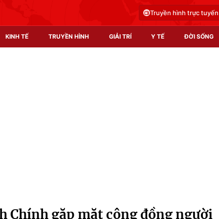
Truyền hình trực tuyến
KINH TẾ
TRUYỀN HÌNH
GIẢI TRÍ
Y TẾ
ĐỜI SỐNG
Pháp luật
Y tế
Truyền hình
Multimedia
Phim VTV
Video
Hậu trường
Shorts video
Nhân vật
Podcast
Khán giả
EMagazine
Giải sao mai
Photo
 Chính gặp mặt cộng đồng người
Infographic