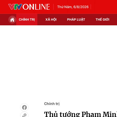
Thứ Năm, 6/8/2026
CHÍNH TRỊ
XÃ HỘI
PHÁP LUẬT
THẾ GIỚI
Chính trị
Xã hội
Thế giới
Kinh tế
Tin tức
Tài chính
Thế giới đó đây
Thị trường
Câu chuyện quốc tế
Góc doanh nghiệp
Dữ liệu và đời sống
Chính trị
Thủ tướng Phạm Minh