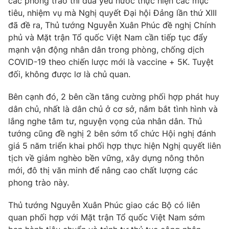
các phong trào thi đua yêu nước thực hiện các mục
tiêu, nhiệm vụ mà Nghị quyết Đại hội Đảng lần thứ XIII
đã đề ra, Thủ tướng Nguyễn Xuân Phúc đề nghị Chính
phủ và Mặt trận Tổ quốc Việt Nam cần tiếp tục đẩy
® Cấm sao chép dưới mọi hình thức nếu không có sự chấp
mạnh vận động nhân dân trong phòng, chống dịch
thuận bằng văn bản. Ghi rõ nguồn VTV.vn khi phát hành lại
COVID-19 theo chiến lược mới là vaccine + 5K. Tuyệt
thông tin từ website này.
đối, không được lơ là chủ quan.
Bên cạnh đó, 2 bên cần tăng cường phối hợp phát huy
dân chủ, nhất là dân chủ ở cơ sở, nắm bắt tình hình và
lắng nghe tâm tư, nguyện vọng của nhân dân. Thủ
tướng cũng đề nghị 2 bên sớm tổ chức Hội nghị đánh
giá 5 năm triển khai phối hợp thực hiện Nghị quyết liên
tịch về giảm nghèo bền vững, xây dựng nông thôn
mới, đô thị văn minh để nâng cao chất lượng các
phong trào này.
Thủ tướng Nguyễn Xuân Phúc giao các Bộ có liên
quan phối hợp với Mặt trận Tổ quốc Việt Nam sớm