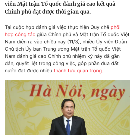
viên Mặt trận Tổ quốc đánh giá cao kết quả
Tin tức
Chính phủ đạt được thời gian qua.
Kinh tế
Thế giới đó đây
Tài chính
Tại cuộc họp đánh giá việc thực hiện Quy chế
phối
Dữ liệu và đời sống
Câu chuyện quốc tế
hợp công tác
giữa Chính phủ và Mặt trận Tổ quốc Việt
Thị trường
Nam diễn ra vào chiều nay (11/3), nhiều Ủy viên Đoàn
Truyền hình
Chủ tịch Ủy ban Trung ương Mặt trận Tổ quốc Việt
Góc doanh nghiệp
Nam đánh giá cao Chính phủ nhiệm kỳ này đã gần
Phim VTV
dân, quyết liệt trong công việc, góp phần đưa đất
Giải trí
nước đạt được nhiều
thành tựu quan trọng
.
Hậu trường
Điện ảnh
Đời sống
Nhân vật
Âm nhạc
Du lịch
Khán giả
Giáo dục
Sao
Làm đẹp
Giải sao mai
Tuyển sinh
Công nghệ
Chất lượng cuộc sống
Học trực tuyến
Hitech Công nghệ tương lai