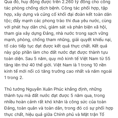
Qua đó, huy động được trên 2.260 tỷ đồng cho công
Thị trường 24h
Tấm lòng Việt
tác phòng chống dịch bệnh. Công tác phối hợp, tập
hợp, xây dựng và củng cố khối đại đoàn kết toàn dân
VTV4
Vươn mình bằng AI
tộc; đẩy mạnh các phong trào thi đua yêu nước, cùng
với phát huy dân chủ, giám sát và phản biện xã hội,
tham gia xây dựng Đảng, nhà nước trong sạch vững
VTV9
VTV8
mạnh, phòng, chống tham nhũng, giải quyết khiếu nại,
tố cáo tiếp tục đạt được kết quả thực chất. Kết quả
Liên hệ tòa soạn
English
này góp phần làm cho đất nước đạt được thành tựu
toàn diện. Sau 5 năm, quy mô kinh tế Việt Nam từ 55
tăng lên thứ 40 thế giới. Việt Nam là 1 trong 10 nền
kinh tế mới nổi có tăng trưởng cao nhất và năm ngoái
THỜI BÁO VTV
1 trong 2.
Thủ tướng Nguyễn Xuân Phúc khẳng định, những
thành tựu mà đất nước đạt được 5 năm qua, trong
nhiều hoàn cảnh rất khó khăn là công sức của toàn
Theo dõi báo trên
Đảng, toàn quân và toàn dân, trong đó có sự phối hợp
thực chất, hiệu quả giữa Chính phủ và Mặt trận Tổ
Cơ quan chủ quản:
Đài Truyền hình Việt Nam