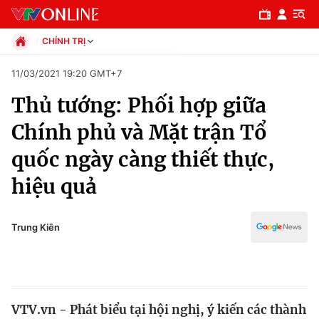
CHÍNH TRỊ
Chính trị
11/03/2021 19:20 GMT+7
Xã hội
Thủ tướng: Phối hợp giữa
Pháp luật
Chuyên mục
Kinh tế
Chính phủ và Mặt trận Tổ
Thể thao
Chính trị
quốc ngày càng thiết thực,
Truyền hình
Văn hóa - Giải trí
hiệu quả
Xã hội
Y tế
Đời sống
Pháp luật
Trung Kiên
Công nghệ
Giáo dục
Y tế
Thế giới
VTV.vn - Phát biểu tại hội nghị, ý kiến các thành