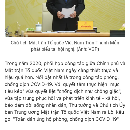
Giao lưu trực tuyến
Sản phẩm
Lịch phát sóng
Thị trường
Tư vấn
Chuyên mục khác
Chủ tịch Mặt trận Tổ quốc Việt Nam Trần Thanh Mẫn
Emagazine
Podcast
phát biểu tại hội nghị. (Ảnh: VGP)
Trong năm 2020, phối hợp công tác giữa Chính phủ và
Photo
Infographic
Mặt trận Tổ quốc Việt Nam ngày càng thiết thực và
hiệu quả hơn. Nổi bật nhất là trong công tác phòng,
Video
Shorts video
chống dịch COVID-19. Với quyết tâm thực hiện "mục
tiêu kép" vừa quyết liệt "chống dịch như chống giặc",
vừa tập trung phục hồi và phát triển kinh tế - xã hội,
VTV Money
VTV Thể thao
bảo đảm đời sống nhân dân, Thủ tướng và Chủ tịch Ủy
ban Trung ương Mặt trận Tổ quốc Việt Nam ra Lời kêu
VTV Sức khoẻ
Bất động sản
gọi "Toàn dân ủng hộ phòng, chống dịch COVID-19".