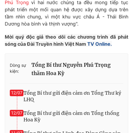
Phú Trọng
vì hai nước chúng ta đều mong tiếp tục
Thị trường 24h
Tấm lòng Việt
phát triển một mối quan hệ được xây dựng dựa trên
tầm nhìn chung, vì một khu vực châu Á - Thái Bình
VTV4
Vươn mình bằng AI
Dương hòa bình và thịnh vượng".
Mời quý độc giả theo dõi các chương trình đã phát
VTV9
VTV8
sóng của Đài Truyền hình Việt Nam
TV Online.
Liên hệ tòa soạn
English
Tổng Bí thư Nguyễn Phú Trọng
Dòng sự
kiện:
thăm Hoa Kỳ
THỜI BÁO VTV
Tổng Bí thư gửi điện cảm ơn Tổng Thư ký
12/07
LHQ
Tổng Bí thư gửi điện cảm ơn Tổng thống
12/07
Theo dõi báo trên
Hoa Kỳ
Cơ quan chủ quản:
Đài Truyền hình Việt Nam