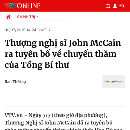
CHÍNH TRỊ
Chính trị
09/07/2015 14:24 GMT+7
Xã hội
Thượng nghị sĩ John McCain
Pháp luật
Chuyên mục
Kinh tế
ra tuyên bố về chuyến thăm
Thể thao
Chính trị
của Tổng Bí thư
Truyền hình
Văn hóa - Giải trí
Xã hội
Y tế
Ban Thời sự
Đời sống
Pháp luật
Công nghệ
Giáo dục
Y tế
VTV.vn - Ngày 7/7 (theo giờ địa phương),
Thượng Nghị sĩ John McCain đã ra tuyên bố
Thế giới