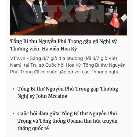
® Cấm sao chép dưới mọi hình thức nếu không có sự chấp
thuận bằng văn bản. Ghi rõ nguồn VTV.vn khi phát hành lại
Tổng Bí thư Nguyễn Phú Trọng gặp gỡ Nghị sỹ
thông tin từ website này.
Thượng viện, Hạ viện Hoa Kỳ
VTV.vn - Sáng 8/7 giờ địa phương (tối 8/7 giờ Việt
Nam), tại Trụ sở Quốc hội Hoa Kỳ, Tổng Bí thư Nguyễn
Phú Trọng đã có cuộc gặp gỡ với các Thượng nghị...
Tổng Bí thư Nguyễn Phú Trọng gặp Thượng
Nghị sỹ John Mccaine
Cuộc hội đàm giữa Tổng Bí thư Nguyễn Phú
Trọng và Tổng thống Obama thu hút truyền
thông quốc tế