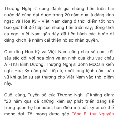
Giao lưu trực tuyến
Sản phẩm
Thượng Nghị sĩ cũng đánh giá những tiến triển hai
nước đã cùng đạt được trong 20 năm qua là đáng kinh
Lịch phát sóng
Thị trường
ngạc và Hoa Kỳ - Việt Nam đang ở thời điểm tốt hơn
Tư vấn
bao giờ hết để tiếp tục những tiến triển này; đồng thời
ca ngợi Việt Nam gần đây đã tiến hành các bước đi
Chuyên mục khác
đáng khích lệ nhằm cải thiện hồ sơ nhân quyền.
Emagazine
Podcast
Cho rằng Hoa Kỳ và Việt Nam cũng chia sẻ cam kết
sâu sắc đối với hòa bình và an ninh của khu vực châu
Photo
Infographic
Á -Thái Bình Dương, Thượng Nghị sĩ John McCain kiến
nghị Hoa Kỳ cần phải tiếp tục nới lỏng lệnh cấm bán
Video
Shorts video
vũ khí quân sự sát thương cho Việt Nam vào thời điểm
này.
VTV Money
VTV Thể thao
Cuối cùng, Tuyên bố của Thượng Nghị sĩ khẳng định:
"20 năm qua đã chứng kiến sự phát triển đáng kể
VTV Sức khoẻ
Bất động sản
trong quan hệ hai nước, hơn điều mà bất kỳ ai có thể
mong đợi. Tôi mong được gặp
Tổng Bí thư Nguyễn