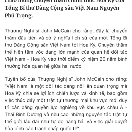
chào mừng chuyến thăm chính thức Hoa Kỳ của
Tin tức
Tổng Bí thư Đảng Cộng sản Việt Nam Nguyễn
Kinh tế
Phú Trọng.
Thế giới đó đây
Tài chính
Dữ liệu và đời sống
Thượng Nghị sĩ John McCain cho rằng, đây là chuyến
Câu chuyện quốc tế
Thị trường
thăm đầu tiên và có ý nghĩa lịch sử của một Tổng Bí
thư Đảng Cộng sản Việt Nam tới Hoa Kỳ. Chuyến thăm
Truyền hình
Góc doanh nghiệp
thể hiện tầm vóc đang lớn mạnh của quan hệ đối tác
Phim VTV
Việt Nam - Hoa Kỳ vào thời điểm kỷ niệm 20 năm bình
Giải trí
thường hóa quan hệ giữa hai nước.
Hậu trường
Điện ảnh
Tuyên bố của Thượng Nghị sĩ John McCain cho rằng:
Đời sống
Nhân vật
"Việt Nam là một đối tác đang nổi lên quan trọng mà
Âm nhạc
Du lịch
Hoa Kỳ chia sẻ lợi ích chiến lược và kinh tế, bao gồm
Khán giả
Giáo dục
Sao
việc thúc đẩy một trật tự thương mại khu vực mở, duy
Làm đẹp
Giải sao mai
trì cân bằng quyền lực nghiêng về khu vực châu Á -
Tuyển sinh
Thái Bình Dương và nêu cao những nguyên tắc trật tự
Công nghệ
Chất lượng cuộc sống
thế giới lâu dài như tự do hàng hải và việc giải quyết
Học trực tuyến
Hitech Công nghệ tương lai
hòa bình các tranh chấp quốc tế".