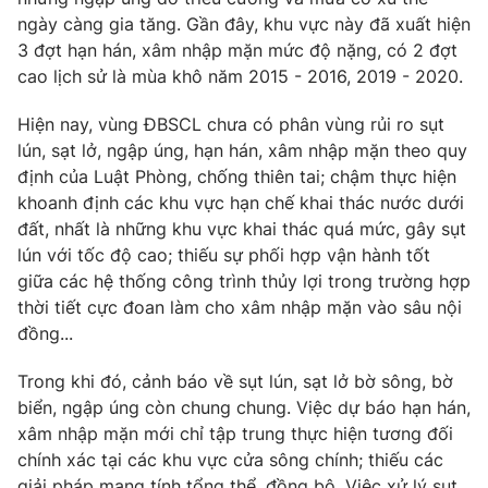
Thị trường 24h
Tấm lòng Việt
ngày càng gia tăng. Gần đây, khu vực này đã xuất hiện
3 đợt hạn hán, xâm nhập mặn mức độ nặng, có 2 đợt
VTV4
Vươn mình bằng AI
cao lịch sử là mùa khô năm 2015 - 2016, 2019 - 2020.
Hiện nay, vùng ĐBSCL chưa có phân vùng rủi ro sụt
VTV9
VTV8
lún, sạt lở, ngập úng, hạn hán, xâm nhập mặn theo quy
định của Luật Phòng, chống thiên tai; chậm thực hiện
Liên hệ tòa soạn
English
khoanh định các khu vực hạn chế khai thác nước dưới
đất, nhất là những khu vực khai thác quá mức, gây sụt
lún với tốc độ cao; thiếu sự phối hợp vận hành tốt
giữa các hệ thống công trình thủy lợi trong trường hợp
thời tiết cực đoan làm cho xâm nhập mặn vào sâu nội
THỜI BÁO VTV
đồng...
Theo dõi báo trên
Trong khi đó, cảnh báo về sụt lún, sạt lở bờ sông, bờ
biển, ngập úng còn chung chung. Việc dự báo hạn hán,
xâm nhập mặn mới chỉ tập trung thực hiện tương đối
Cơ quan chủ quản:
Đài Truyền hình Việt Nam
chính xác tại các khu vực cửa sông chính; thiếu các
Cơ quan báo chí:
Thời báo VTV
giải pháp mang tính tổng thể, đồng bộ. Việc xử lý sụt