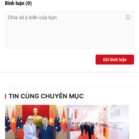
Bình luận
(
0
)
Gửi bình luận
TIN CÙNG CHUYÊN MỤC