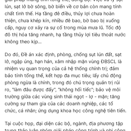
Giấy phép hoạt động báo in và báo điện tử số 483/GP-BTTTT
lún, sạt lở bờ sông, bờ biển về cơ bản còn mang tính
cấp ngày 29/12/2023
chất tình thế. Hạ tầng đê điều, thủy lợi chưa hoàn
Tổng Biên tập:
Vũ Thanh Thủy
thiện, chưa khép kín, nhiều đê bao, bờ bao bị xuống
Phó Tổng Biên tập:
cấp, nguy cơ xảy ra sự cố trong mùa mưa lũ. Tốc độ
Nguyễn Thị Mỹ Hạnh, Phạm Quốc Thắng,
Nguyễn Trọng Ninh
đô thị hóa tăng nhanh, hạ tầng thủy lợi tiêu thoát nước
Tổng đài VTV:
024.38 355 931 - 024.38 355 932
không theo kịp...
Ðiện thoại Thời báo VTV:
024.66 897 897
Do đó, Đề án xác định, phòng, chống sụt lún đất, sạt
Email:
toasoan@vtv.vn
lở, ngập úng, hạn hán, xâm nhập mặn vùng ĐBSCL là
Liên hệ quảng cáo:
024-7300.7108
nhiệm vụ quan trọng của cả hệ thống chính trị; đảm
bảo tính tổng thể, kết hợp đa mục tiêu; lấy chủ động
phòng ngừa là chính, trong đó chú trọng quản trị rủi
ro, "làm đâu được đấy", "không hối tiếc"; bảo vệ môi
trường giữa các vùng sinh thái ngọt - lợ - mặn; tăng
cường sự tham gia của các doanh nghiệp, các tổ
chức, cá nhân; ứng dụng khoa học công nghệ tiên tiến.
Tại cuộc họp, đại diện các bộ, ngành, địa phương tập
trung thảo luận nhóm giải pháp công trình và phi công