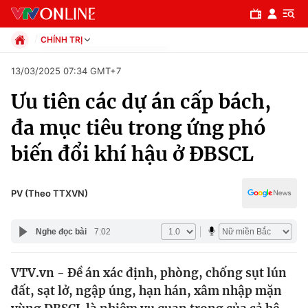
CHÍNH TRỊ
Chính trị
13/03/2025 07:34 GMT+7
Xã hội
Ưu tiên các dự án cấp bách,
Pháp luật
Chuyên mục
Kinh tế
đa mục tiêu trong ứng phó
Thể thao
Chính trị
biến đổi khí hậu ở ĐBSCL
Truyền hình
Văn hóa - Giải trí
Xã hội
Y tế
PV (Theo TTXVN)
Đời sống
Pháp luật
Công nghệ
Nghe đọc bài
7:02
Giáo dục
Y tế
VTV.vn - Đề án xác định, phòng, chống sụt lún
đất, sạt lở, ngập úng, hạn hán, xâm nhập mặn
Thế giới