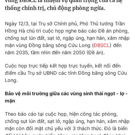
vùng ĐBSCL là nhiệm vụ quan trọng của cả hệ
Tin tức
thống chính trị, chủ động phòng ngừa.
Kinh tế
Thế giới đó đây
Ngày 12/3, tại Trụ sở Chính phủ, Phó Thủ tướng Trần
Tài chính
Dữ liệu và đời sống
Hồng Hà chủ trì cuộc họp nghe báo cáo Đề án phòng,
Câu chuyện quốc tế
Thị trường
chống sụt lún đất, sạt lở, ngập úng, hạn hán, xâm nhập
mặn vùng Đồng bằng sông Cửu Long (
ĐBSCL
) đến
Truyền hình
Góc doanh nghiệp
năm 2035, tầm nhìn đến năm 2050 (Đề án).
Phim VTV
Giải trí
Cuộc họp trực tiếp kết hợp trực tuyến, kết nối đến
Hậu trường
điểm cầu Trụ sở UBND các tỉnh Đồng bằng sông Cửu
Điện ảnh
Long.
Đời sống
Nhân vật
Âm nhạc
Bảo vệ môi trường giữa các vùng sinh thái ngọt - lợ -
Du lịch
Khán giả
Giáo dục
mặn
Sao
Làm đẹp
Giải sao mai
Tuyển sinh
Theo báo cáo tại cuộc họp, hiện công tác phòng,
Công nghệ
Chất lượng cuộc sống
chống sụt lún đất, sạt lở, ngập úng, hạn hán, xâm nhập
Học trực tuyến
mặn còn đối mặt chủ yếu với 3 thách thức. Đó là biến
Hitech Công nghệ tương lai