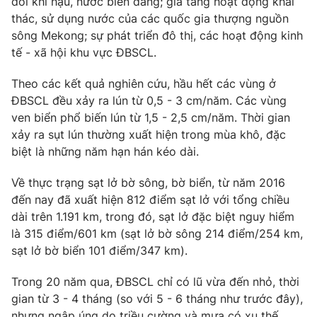
Giao lưu trực tuyến
đổi khí hậu, nước biển dâng; gia tăng hoạt động khai
Sản phẩm
thác, sử dụng nước của các quốc gia thượng nguồn
sông Mekong; sự phát triển đô thị, các hoạt động kinh
Lịch phát sóng
Thị trường
tế - xã hội khu vực ĐBSCL.
Tư vấn
Theo các kết quả nghiên cứu, hầu hết các vùng ở
Chuyên mục khác
ĐBSCL đều xảy ra lún từ 0,5 - 3 cm/năm. Các vùng
ven biển phổ biến lún từ 1,5 - 2,5 cm/năm. Thời gian
Emagazine
Podcast
xảy ra sụt lún thường xuất hiện trong mùa khô, đặc
biệt là những năm hạn hán kéo dài.
Photo
Infographic
Về thực trạng sạt lở bờ sông, bờ biển, từ năm 2016
đến nay đã xuất hiện 812 điểm sạt lở với tổng chiều
Video
Shorts video
dài trên 1.191 km, trong đó, sạt lở đặc biệt nguy hiểm
là 315 điểm/601 km (sạt lở bờ sông 214 điểm/254 km,
VTV Money
VTV Thể thao
sạt lở bờ biển 101 điểm/347 km).
Trong 20 năm qua, ĐBSCL chỉ có lũ vừa đến nhỏ, thời
VTV Sức khoẻ
Bất động sản
gian từ 3 - 4 tháng (so với 5 - 6 tháng như trước đây),
nhưng ngập úng do triều cường và mưa có xu thế