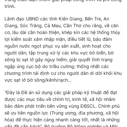
trình.
® Cấm sao chép dưới mọi hình thức nếu không có sự chấp
Lãnh đạo UBND các tỉnh Kiên Giang, Bến Tre, An
thuận bằng văn bản. Ghi rõ nguồn VTV.vn khi phát hành lại
Giang, Sóc Trăng, Cà Mau, Cần Thơ cho rằng, về căn
thông tin từ website này.
cơ, lâu dài cần hoàn thiện, khép kín các hệ thống thủy
lợi kiểm soát xâm nhập mặn, điều tiết lũ, bảo đảm
nguồn nước ngọt phục vụ sản xuất, sinh hoạt cho
người dân; tập trung xử lý các khu vực bờ biển, bờ
sông bị sạt lở gây nguy hiểm; giải quyết tình trạng
ngập úng cục bộ do triều cường; thống nhất các
chương trình tái định cư cho người dân di dời khỏi khu
vực sạt lở bờ sông/kênh/rạch…
"Đây là Đề án sử dụng các giải pháp kỹ thuật để đạt
được các mục tiêu về chính trị, kinh tế, xã hội nhằm
bảo đảm phát triển bền vững vùng ĐBSCL. Chính phủ
sẽ ưu tiên nguồn lực (Trung ương, địa phương, xã hội
hóa) để thực hiện càng nhanh càng tốt, nhất là những
vấn đề cấp bách", Bộ trưởng Bộ Nông nghiệp và Môi