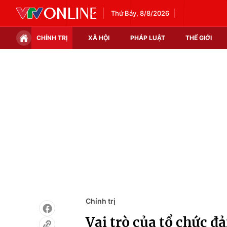
Thứ Bảy, 8/8/2026
CHÍNH TRỊ
XÃ HỘI
PHÁP LUẬT
THẾ GIỚI
Chính trị
Xã hội
Thế giới
Kinh tế
Tin tức
Tài chính
Thế giới đó đây
Thị trường
Câu chuyện quốc tế
Góc doanh nghiệp
Dữ liệu và đời sống
Chính trị
Vai trò của tổ chức đ