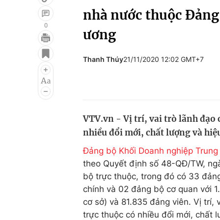
nhà nước thuộc Đảng
0
ương
Giải trí
Đời sống
Thanh Thúy
21/11/2020 12:02 GMT+7
Điện ảnh
Du lịch
Âm nhạc
Làm đẹp
Sao
Chất lượng cuộc sốn
VTV.vn - Vị trí, vai trò lãnh đạo
nhiều đổi mới, chất lượng và hiệ
Đảng bộ Khối Doanh nghiệp Trung
theo Quyết định số 48-QĐ/TW, ngà
bộ trực thuộc, trong đó có 33 đảng
chính và 02 đảng bộ cơ quan với 1
cơ sở) và 81.835 đảng viên. Vị trí,
trực thuộc có nhiều đổi mới, chất