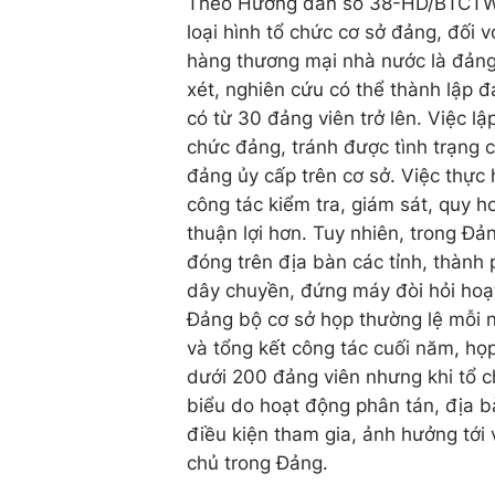
Theo Hướng dẫn số 38-HD/BTCTW v
loại hình tổ chức cơ sở đảng, đối 
hàng thương mại nhà nước là đảng 
xét, nghiên cứu có thể thành lập đ
có từ 30 đảng viên trở lên. Việc l
chức đảng, tránh được tình trạng c
đảng ủy cấp trên cơ sở. Việc thực 
công tác kiểm tra, giám sát, quy h
thuận lợi hơn. Tuy nhiên, trong Đả
đóng trên địa bàn các tỉnh, thành
dây chuyền, đứng máy đòi hỏi hoạt
Đảng bộ cơ sở họp thường lệ mỗi 
và tổng kết công tác cuối năm, họ
dưới 200 đảng viên nhưng khi tổ c
biểu do hoạt động phân tán, địa bà
điều kiện tham gia, ảnh hưởng tới
chủ trong Đảng.