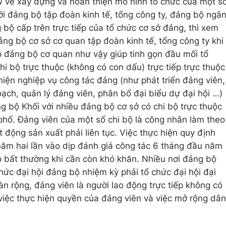
ề xây dựng và hoàn thiện mô hình tổ chức của một s
với đảng bộ tập đoàn kinh tế, tổng công ty, đảng bộ ngâ
bộ cấp trên trực tiếp của tổ chức cơ sở đảng, thì xem
ảng bộ cơ sở cơ quan tập đoàn kinh tế, tổng công ty khi
ập đảng bộ cơ quan như vậy giúp tinh gọn đầu mối tổ
hi bộ trực thuộc (không có con dấu) trực tiếp trực thuộc
hiện nghiệp vụ công tác đảng (như phát triển đảng viên,
oạch, quản lý đảng viên, phân bổ đại biểu dự đại hội …)
ng bộ Khối với nhiều đảng bộ cơ sở có chi bộ trực thuộc
 phố. Đảng viên của một số chi bộ là công nhân làm theo
 động sản xuất phải liên tục. Việc thực hiện quy định
năm hai lần vào dịp đánh giá công tác 6 tháng đầu năm
p bất thường khi cần còn khó khăn. Nhiều nơi đảng bộ
hức đại hội đảng bộ nhiệm kỳ phải tổ chức đại hội đại
n rộng, đảng viên là người lao động trực tiếp không có
 việc thực hiện quyền của đảng viên và việc mở rộng dân