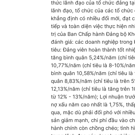
thức lãnh đạo của tổ chức đảng tạ
lãnh đạo, tổ chức của các tổ chứ
khẳng định có nhiều đổi mới, đạt ch
tiếp và toàn diện việc thực hiện n
trị của Ban Chấp hành Đảng bộ Kh
đánh giá: các doanh nghiệp trong 
tiêu: Đảng viên hoàn thành tốt nhi
tăng bình quân 5,24%/năm (chỉ tiê
10,77%/năm (chỉ tiêu là 8-10%/năm)
bình quân 10,58%/năm (chỉ tiêu là
quân 8,83%/năm (chỉ tiêu là trên 
12,13%/năm (chỉ tiêu là tăng trên 
từ 12% - 13%/năm); Lợi nhuận trước
nợ xấu năm cao nhất là 1,75%, thấp
qua, mặc dù phải đối phó với nhiề
sản giảm mạnh, chi phí đầu vào ch
hành chính còn chồng chéo; tình hì