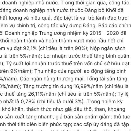
i doanh nghiệp nhà nước. Trong thời gian qua, công tác
c đảng doanh nghiệp nhà nước thuộc Đảng bộ Khối đã
ất lượng và hiệu quả, đặc biệt là vai trò lãnh đạo trực
hiệm vụ chính trị, công tác xây dựng Đảng. Báo cáo chín
ối Doanh nghiệp Trung ương nhiệm kỳ 2015 – 2020 đã
Khối hoàn thành và hoàn thành vượt mức hầu hết chỉ
ệm vụ đạt 92,1% (chỉ tiêu là trên 90%); Nộp ngân sách
u là trên 5%/năm); Lợi nhuận trước thuế tăng bình quân
; Tỷ suất lợi nhuận trước thuế trên vốn chủ sở hữu đạt
 trên 9%/năm); Thu nhập của người lao động tăng bình
5%/năm). Các ngân hàng thương mại: Tổng tài sản tăng
10%/năm); Tăng trưởng tín dụng 16,99%/năm (chỉ tiêu là
 thuế tăng 26,11%/năm (chỉ tiêu là trên 5%/năm); Tỷ lệ
 nhất là 0,78% (chỉ tiêu là dưới 3%). Trong nhiệm kỳ
u khó khăn, thách thức như: giá dầu thô, than, khoáng
o sản xuất tăng nhanh, giá bán sản phẩm giảm; thủ tục
nh thời tiết diễn biến phức tạp; các cấp ủy đảng đã tập