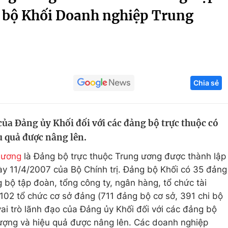
 bộ Khối Doanh nghiệp Trung
Góc ảnh
Giáo dục
Công nghệ
Tuyển sinh
Hitech Công ng
Chia sẻ
Học trực tuyến
Sản phẩm
g
Thị trường
 của Đảng ủy Khối đối với các đảng bộ trực thuộc có
Tư vấn
u quả được nâng lên.
 ương
là Đảng bộ trực thuộc Trung ương được thành lập
y 11/4/2007 của Bộ Chính trị. Đảng bộ Khối có 35 đảng
 bộ tập đoàn, tổng công ty, ngân hàng, tổ chức tài
.102 tổ chức cơ sở đảng (711 đảng bộ cơ sở, 391 chi bộ
 vai trò lãnh đạo của Đảng ủy Khối đối với các đảng bộ
 lượng và hiệu quả được nâng lên. Các doanh nghiệp