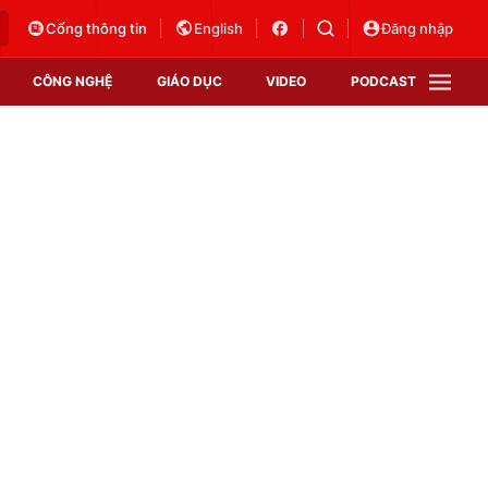
Cổng thông tin
English
Đăng nhập
CÔNG NGHỆ
GIÁO DỤC
VIDEO
PODCAST
VTV Money
VTV Thể thao
VTV Sức khoẻ
Bất động sản
Thị trường 24h
Tấm lòng Việt
Vươn mình bằng AI
VTV4
VTV8
VTV9
Lịch phát sóng
Giao lưu trực tuyến
Sự kiện