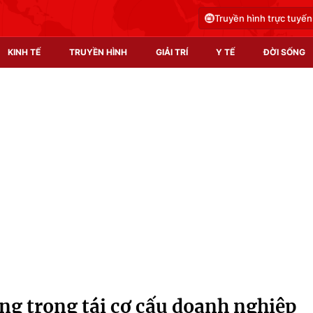
Truyền hình trực tuyến
KINH TẾ
TRUYỀN HÌNH
GIẢI TRÍ
Y TẾ
ĐỜI SỐNG
Pháp luật
Y tế
Truyền hình
Multimedia
Phim VTV
Video
Hậu trường
Shorts video
Nhân vật
Podcast
Khán giả
EMagazine
Giải sao mai
Photo
ảng trong tái cơ cấu doanh nghiệp
Infographic