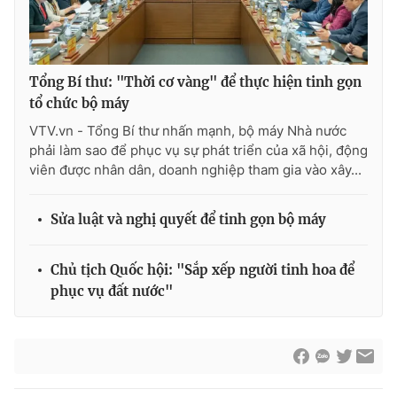
Tổng Bí thư: "Thời cơ vàng" để thực hiện tinh gọn
® Cấm sao chép dưới mọi hình thức nếu không có sự chấp
thuận bằng văn bản. Ghi rõ nguồn VTV.vn khi phát hành lại
tổ chức bộ máy
thông tin từ website này.
VTV.vn - Tổng Bí thư nhấn mạnh, bộ máy Nhà nước
phải làm sao để phục vụ sự phát triển của xã hội, động
viên được nhân dân, doanh nghiệp tham gia vào xây...
Sửa luật và nghị quyết để tinh gọn bộ máy
Chủ tịch Quốc hội: "Sắp xếp người tinh hoa để
phục vụ đất nước"