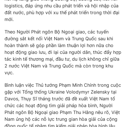
Thị trường 24h
Tấm lòng Việt
logistics, đáp ứng nhu cầu phát triển và hội nhập của
đất nước, phù hợp với xu thế phát triển trong thời đại
VTV4
mới.
Vươn mình bằng AI
Theo Người Phát ngôn Bộ Ngoại giao, các tuyến
VTV9
VTV8
đường sắt kết nối Việt Nam và Trung Quốc sau khi
hoàn thành sẽ góp phần làm thuận lợi hơn nữa cho
Liên hệ tòa soạn
hoạt động giao lưu, đi lại của người dân, thúc đẩy hợp
English
tác kinh tế thương mại, đầu tư, du lịch không chỉ giữa
2 nước Việt Nam và Trung Quốc mà còn trong khu
vực.
THỜI BÁO VTV
Bình luận việc Thủ tướng Phạm Minh Chính trong cuộc
gặp với Tổng thống Ukraine Volodymyr Zelensky tại
Davos, Thụy Sĩ tháng trước đã đề xuất Việt Nam tổ
chức các hoạt động tìm giải pháp hòa bình, Người
Theo dõi báo trên
Phát ngôn Bộ Ngoại giao Phạm Thu Hằng nêu rõ, Việt
Nam ủng hộ các nỗ lực trung gian hòa giải của cộng
đồng quốc tế nhằm tìm kiếm giải pháp hòa bình lâu
Cơ quan chủ quản:
Đài Truyền hình Việt Nam