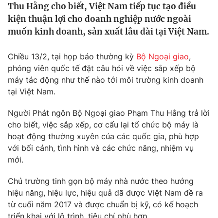
Thu Hằng cho biết, Việt Nam tiếp tục tạo điều
Tin tức
kiện thuận lợi cho doanh nghiệp nước ngoài
Kinh tế
muốn kinh doanh, sản xuất lâu dài tại Việt Nam.
Thế giới đó đây
Tài chính
Dữ liệu và đời sống
Câu chuyện quốc tế
Chiều 13/2, tại họp báo thường kỳ
Bộ Ngoại giao
,
Thị trường
phóng viên quốc tế đặt câu hỏi về việc sắp xếp bộ
Truyền hình
Góc doanh nghiệp
máy tác động như thế nào tới môi trường kinh doanh
tại Việt Nam.
Phim VTV
Giải trí
Người Phát ngôn Bộ Ngoại giao Phạm Thu Hằng trả lời
Hậu trường
cho biết, việc sắp xếp, cơ cấu lại tổ chức bộ máy là
Điện ảnh
Đời sống
Nhân vật
hoạt động thường xuyên của các quốc gia, phù hợp
Âm nhạc
với bối cảnh, tình hình và các chức năng, nhiệm vụ
Du lịch
Khán giả
mới.
Giáo dục
Sao
Làm đẹp
Giải sao mai
Chủ trường tinh gọn bộ máy nhà nước theo hướng
Tuyển sinh
Công nghệ
Chất lượng cuộc sống
hiệu năng, hiệu lực, hiệu quả đã được Việt Nam đề ra
Học trực tuyến
từ cuối năm 2017 và được chuẩn bị kỹ, có kế hoạch
Hitech Công nghệ tương lai
triển khai với lộ trình, tiêu chí phù hợp.