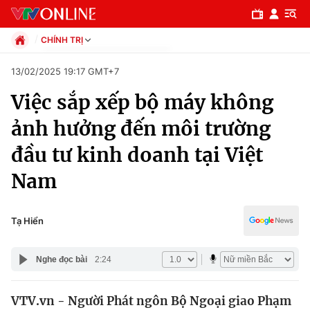
CHÍNH TRỊ
Chính trị
13/02/2025 19:17 GMT+7
Xã hội
Việc sắp xếp bộ máy không
Pháp luật
Chuyên mục
Kinh tế
ảnh hưởng đến môi trường
Thể thao
Chính trị
đầu tư kinh doanh tại Việt
Truyền hình
Văn hóa - Giải trí
Nam
Xã hội
Y tế
Đời sống
Pháp luật
Tạ Hiển
Công nghệ
Giáo dục
Y tế
Nghe đọc bài
2:24
Thế giới
VTV.vn - Người Phát ngôn Bộ Ngoại giao Phạm