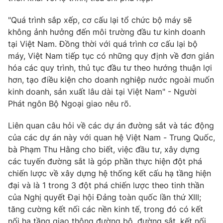
Giao lưu trực tuyến
Sản phẩm
"Quá trình sắp xếp, cơ cấu lại tổ chức bộ máy sẽ
Lịch phát sóng
Thị trường
không ảnh hưởng đến môi trường đầu tư kinh doanh
tại Việt Nam. Đồng thời với quá trình cơ cấu lại bộ
Tư vấn
máy, Việt Nam tiếp tục có những quy định về đơn giản
Chuyên mục khác
hóa các quy trình, thủ tục đầu tư theo hướng thuận lợi
hơn, tạo điều kiện cho doanh nghiệp nước ngoài muốn
Emagazine
Podcast
kinh doanh, sản xuất lâu dài tại Việt Nam" - Người
Phát ngôn Bộ Ngoại giao nêu rõ.
Photo
Infographic
Liên quan câu hỏi về các dự án đường sắt và tác động
của các dự án này với quan hệ Việt Nam - Trung Quốc,
Video
Shorts video
bà Phạm Thu Hằng cho biết, việc đầu tư, xây dựng
các tuyến đường sắt là góp phần thực hiện đột phá
VTV Money
VTV Thể thao
chiến lược về xây dựng hệ thống kết cấu hạ tầng hiện
đại và là 1 trong 3 đột phá chiến lược theo tinh thần
của Nghị quyết Đại hội Đảng toàn quốc lần thứ XIII;
VTV Sức khoẻ
Bất động sản
tăng cường kết nối các nền kinh tế, trong đó có kết
nối hạ tầng giao thông đường bộ, đường sắt, kết nối