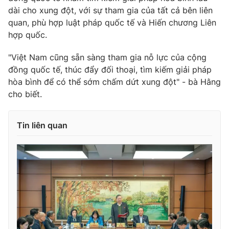
dài cho xung đột, với sự tham gia của tất cả bên liên
Cơ quan báo chí:
Thời báo VTV
quan, phù hợp luật pháp quốc tế và Hiến chương Liên
Giấy phép hoạt động báo in và báo điện tử số 483/GP-BTTTT
hợp quốc.
cấp ngày 29/12/2023
Tổng Biên tập:
Vũ Thanh Thủy
"Việt Nam cũng sẵn sàng tham gia nỗ lực của cộng
Phó Tổng Biên tập:
Nguyễn Thị Mỹ Hạnh, Phạm Quốc Thắng,
đồng quốc tế, thúc đẩy đối thoại, tìm kiếm giải pháp
Nguyễn Trọng Ninh
hòa bình để có thể sớm chấm dứt xung đột" - bà Hằng
Tổng đài VTV:
024.38 355 931 - 024.38 355 932
cho biết.
Ðiện thoại Thời báo VTV:
024.66 897 897
Email:
toasoan@vtv.vn
Tin liên quan
Liên hệ quảng cáo:
024-7300.7108