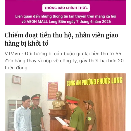
® Cấm sao chép dưới mọi hình thức nếu không có sự chấp
thuận bằng văn bản. Ghi rõ nguồn VTV.vn khi phát hành lại
thông tin từ website này.
Chiếm đoạt tiền thu hộ, nhân viên giao
hàng bị khởi tố
VTV.vn - Đối tượng bị cáo buộc giữ lại tiền thu từ 55
đơn hàng thay vì nộp về công ty, gây thiệt hại hơn 20
triệu đồng.