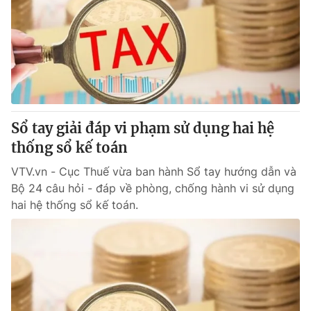
Tin tức
Kinh tế
Thế giới đó đây
Tài chính
Dữ liệu và đời sống
Câu chuyện quốc tế
Thị trường
Truyền hình
Góc doanh nghiệp
Sổ tay giải đáp vi phạm sử dụng hai hệ
Phim VTV
thống sổ kế toán
Giải trí
Hậu trường
VTV.vn - Cục Thuế vừa ban hành Sổ tay hướng dẫn và
Điện ảnh
Bộ 24 câu hỏi - đáp về phòng, chống hành vi sử dụng
Đời sống
Nhân vật
hai hệ thống sổ kế toán.
Âm nhạc
Du lịch
Khán giả
Giáo dục
Sao
Làm đẹp
Giải sao mai
Tuyển sinh
Công nghệ
Chất lượng cuộc sống
Học trực tuyến
Hitech Công nghệ tương lai