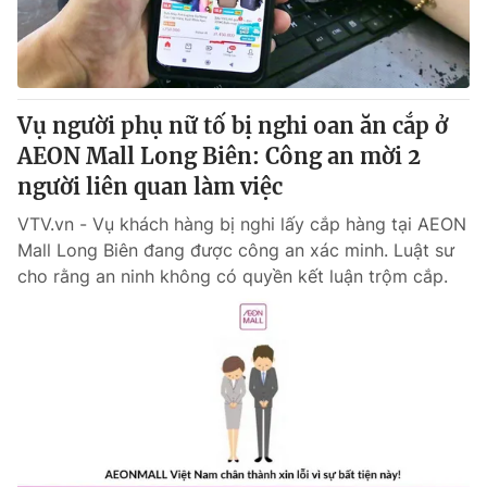
Giấy phép hoạt động báo in và báo điện tử số 483/GP-BTTTT
cấp ngày 29/12/2023
Tổng Biên tập:
Vũ Thanh Thủy
Phó Tổng Biên tập:
Nguyễn Thị Mỹ Hạnh, Phạm Quốc Thắng,
Vụ người phụ nữ tố bị nghi oan ăn cắp ở
Nguyễn Trọng Ninh
Tổng đài VTV:
AEON Mall Long Biên: Công an mời 2
024.38 355 931 - 024.38 355 932
Ðiện thoại Thời báo VTV:
người liên quan làm việc
024.66 897 897
Email:
toasoan@vtv.vn
VTV.vn - Vụ khách hàng bị nghi lấy cắp hàng tại AEON
Liên hệ quảng cáo:
024-7300.7108
Mall Long Biên đang được công an xác minh. Luật sư
cho rằng an ninh không có quyền kết luận trộm cắp.