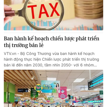
Giao lưu trực tuyến
Sản phẩm
Lịch phát sóng
Thị trường
Tư vấn
Chuyên mục khác
Ban hành kế hoạch chiến lược phát triển
Emagazine
Podcast
thị trường bán lẻ
VTV.vn - Bộ Công Thương vừa ban hành kế hoạch
Photo
Infographic
hành động thực hiện Chiến lược phát triển thị trường
bán lẻ đến năm 2030, tầm nhìn 2050- với 6 nhóm...
Video
Shorts video
VTV Money
VTV Thể thao
VTV Sức khoẻ
Bất động sản