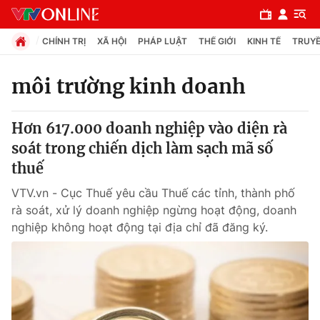
CHÍNH TRỊ
XÃ HỘI
PHÁP LUẬT
THẾ GIỚI
KINH TẾ
TRUYỀ
môi trường kinh doanh
Chuyên mục
Hơn 617.000 doanh nghiệp vào diện rà
Chính trị
soát trong chiến dịch làm sạch mã số
thuế
Xã hội
VTV.vn - Cục Thuế yêu cầu Thuế các tỉnh, thành phố
rà soát, xử lý doanh nghiệp ngừng hoạt động, doanh
Pháp luật
nghiệp không hoạt động tại địa chỉ đã đăng ký.
Y tế
Thế giới