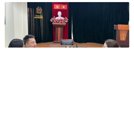
Tin mới
Video
Live
Emagazine
Trang chủ
Hoàn thiện thể chế pháp luật tạo động
lực cho tăng trưởng
VTV.vn - Bộ Tư pháp đẩy mạnh hoàn thiện thể chế,
tháo gỡ “điểm nghẽn” pháp lý, cải thiện môi trường
kinh doanh, tạo động lực thúc đẩy tăng trưởng kinh...