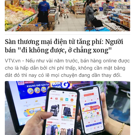
Thị trường 24h
Tấm lòng Việt
VTV4
Vươn mình bằng AI
VTV9
VTV8
Sàn thương mại điện tử tăng phí: Người
bán "đi không được, ở chẳng xong"
Liên hệ tòa soạn
English
VTV.vn - Nếu như vài năm trước, bán hàng online được
cho là hấp dẫn bởi chi phí thấp, không cần mặt bằng
đắt đỏ thì nay có lẽ mọi chuyện đang dần thay đổi.
THỜI BÁO VTV
Theo dõi báo trên
Cơ quan chủ quản:
Đài Truyền hình Việt Nam
Cơ quan báo chí:
Thời báo VTV