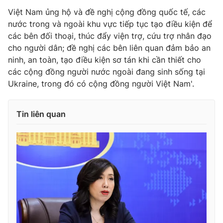
Thị trường 24h
Tấm lòng Việt
Việt Nam ủng hộ và đề nghị cộng đồng quốc tế, các
nước trong và ngoài khu vực tiếp tục tạo điều kiện để
VTV4
Vươn mình bằng AI
các bên đối thoại, thúc đẩy viện trợ, cứu trợ nhân đạo
cho người dân; đề nghị các bên liên quan đảm bảo an
ninh, an toàn, tạo điều kiện sơ tán khi cần thiết cho
VTV9
VTV8
các cộng đồng người nước ngoài đang sinh sống tại
Ukraine, trong đó có cộng đồng người Việt Nam'.
Liên hệ tòa soạn
English
Tin liên quan
THỜI BÁO VTV
Theo dõi báo trên
Cơ quan chủ quản:
Đài Truyền hình Việt Nam