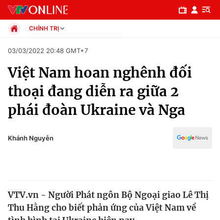
CHÍNH TRỊ
Chính trị
03/03/2022 20:48 GMT+7
Xã hội
Việt Nam hoan nghênh đối
Pháp luật
Chuyên mục
Kinh tế
thoại đang diễn ra giữa 2
Thể thao
Chính trị
phái đoàn Ukraine và Nga
Truyền hình
Văn hóa - Giải trí
Xã hội
Y tế
Khánh Nguyễn
Đời sống
Pháp luật
Công nghệ
Giáo dục
Y tế
VTV.vn - Người Phát ngôn Bộ Ngoại giao Lê Thị
Thu Hằng cho biết phản ứng của Việt Nam về
Thế giới