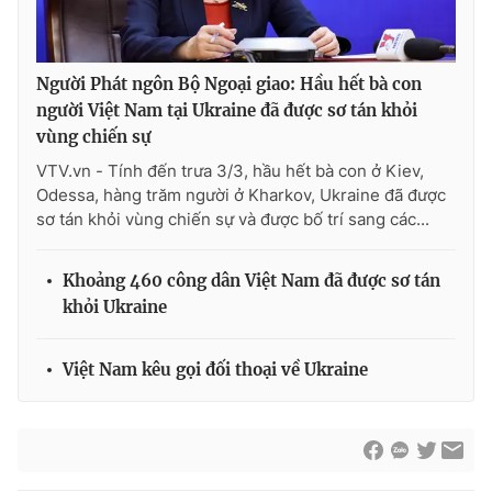
Cơ quan báo chí:
Thời báo VTV
Giấy phép hoạt động báo in và báo điện tử số 483/GP-BTTTT
cấp ngày 29/12/2023
Người Phát ngôn Bộ Ngoại giao: Hầu hết bà con
người Việt Nam tại Ukraine đã được sơ tán khỏi
Tổng Biên tập:
Vũ Thanh Thủy
vùng chiến sự
Phó Tổng Biên tập:
Nguyễn Thị Mỹ Hạnh, Phạm Quốc Thắng,
Nguyễn Trọng Ninh
VTV.vn - Tính đến trưa 3/3, hầu hết bà con ở Kiev,
Odessa, hàng trăm người ở Kharkov, Ukraine đã được
Tổng đài VTV:
024.38 355 931 - 024.38 355 932
sơ tán khỏi vùng chiến sự và được bố trí sang các...
Ðiện thoại Thời báo VTV:
024.66 897 897
Email:
toasoan@vtv.vn
Khoảng 460 công dân Việt Nam đã được sơ tán
Liên hệ quảng cáo:
024-7300.7108
khỏi Ukraine
Việt Nam kêu gọi đối thoại về Ukraine