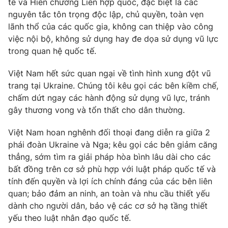
Giao lưu trực tuyến
tế và Hiến chương Liên hợp quốc, đặc biệt là các
Sản phẩm
nguyên tắc tôn trọng độc lập, chủ quyền, toàn vẹn
lãnh thổ của các quốc gia, không can thiệp vào công
Lịch phát sóng
Thị trường
việc nội bộ, không sử dụng hay đe dọa sử dụng vũ lực
trong quan hệ quốc tế.
Tư vấn
Chuyên mục khác
Việt Nam hết sức quan ngại về tình hình xung đột vũ
Emagazine
trang tại Ukraine. Chúng tôi kêu gọi các bên kiềm chế,
Podcast
chấm dứt ngay các hành động sử dụng vũ lực, tránh
gây thương vong và tổn thất cho dân thường.
Photo
Infographic
Việt Nam hoan nghênh đối thoại đang diễn ra giữa 2
Video
phái đoàn Ukraine và Nga; kêu gọi các bên giảm căng
Shorts video
thẳng, sớm tìm ra giải pháp hòa bình lâu dài cho các
bất đồng trên cơ sở phù hợp với luật pháp quốc tế và
VTV Money
VTV Thể thao
tính đến quyền và lợi ích chính đáng của các bên liên
quan; bảo đảm an ninh, an toàn và nhu cầu thiết yếu
VTV Sức khoẻ
Bất động sản
dành cho người dân, bảo vệ các cơ sở hạ tầng thiết
yếu theo luật nhân đạo quốc tế.