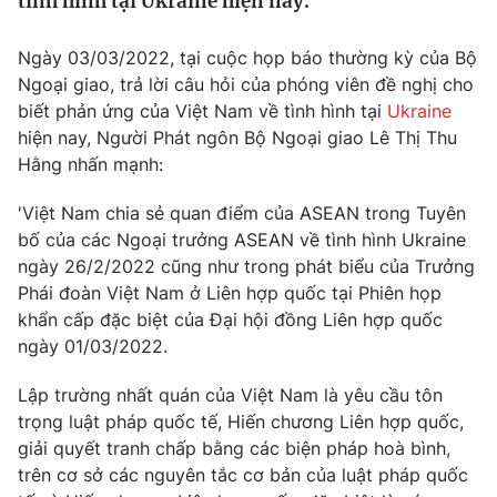
tình hình tại Ukraine hiện nay.
Tin tức
Kinh tế
Ngày 03/03/2022, tại cuộc họp báo thường kỳ của Bộ
Thế giới đó đây
Ngoại giao, trả lời câu hỏi của phóng viên đề nghị cho
Tài chính
Dữ liệu và đời sống
biết phản ứng của Việt Nam về tình hình tại
Ukraine
Câu chuyện quốc tế
Thị trường
hiện nay, Người Phát ngôn Bộ Ngoại giao Lê Thị Thu
Hằng nhấn mạnh:
Truyền hình
Góc doanh nghiệp
'Việt Nam chia sẻ quan điểm của ASEAN trong Tuyên
Phim VTV
Giải trí
bố của các Ngoại trưởng ASEAN về tình hình Ukraine
Hậu trường
ngày 26/2/2022 cũng như trong phát biểu của Trưởng
Điện ảnh
Phái đoàn Việt Nam ở Liên hợp quốc tại Phiên họp
Đời sống
Nhân vật
khẩn cấp đặc biệt của Đại hội đồng Liên hợp quốc
Âm nhạc
ngày 01/03/2022.
Du lịch
Khán giả
Giáo dục
Sao
Làm đẹp
Lập trường nhất quán của Việt Nam là yêu cầu tôn
Giải sao mai
Tuyển sinh
trọng luật pháp quốc tế, Hiến chương Liên hợp quốc,
Công nghệ
Chất lượng cuộc sống
giải quyết tranh chấp bằng các biện pháp hoà bình,
Học trực tuyến
trên cơ sở các nguyên tắc cơ bản của luật pháp quốc
Hitech Công nghệ tương lai