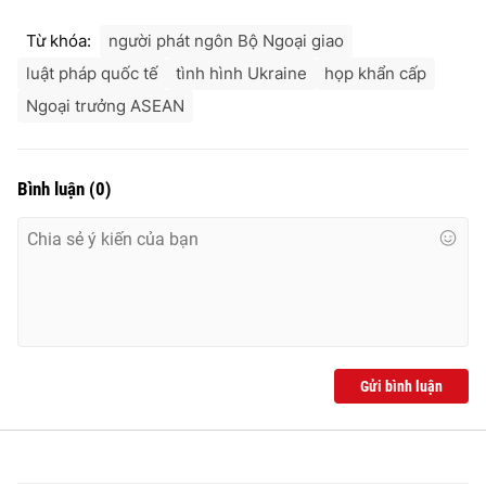
Từ khóa:
người phát ngôn Bộ Ngoại giao
luật pháp quốc tế
tình hình Ukraine
họp khẩn cấp
® Cấm sao chép dưới mọi hình thức nếu không có sự chấp
Ngoại trưởng ASEAN
thuận bằng văn bản. Ghi rõ nguồn VTV.vn khi phát hành lại
thông tin từ website này.
Bình luận
(
0
)
Gửi bình luận