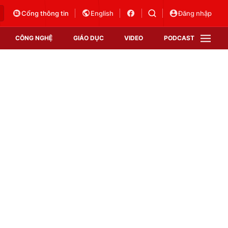
Cổng thông tin
English
Đăng nhập
CÔNG NGHỆ
GIÁO DỤC
VIDEO
PODCAST
VTV Money
VTV Thể thao
VTV Sức khoẻ
Bất động sản
Thị trường 24h
Tấm lòng Việt
Vươn mình bằng AI
VTV4
VTV8
VTV9
Lịch phát sóng
Giao lưu trực tuyến
Sự kiện