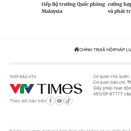
tiếp Bộ trưởng Quốc phòng
cường hợp
Malaysia
và phát t
CHÍNH TRỊ
XÃ HỘI
PHÁP L
Cơ quan chủ quản:
THỜI BÁO VTV
Cơ quan báo chí:
T
Giấy phép hoạt độn
483/GP-BTTTT cấp
Theo dõi báo trên
® Cấm sao chép dưới mọi hình thức nếu không có sự chấp thuận 