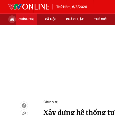
Thứ Năm, 6/8/2026
CHÍNH TRỊ
XÃ HỘI
PHÁP LUẬT
THẾ GIỚI
Chính trị
Xã hội
Thế giới
Kinh tế
Tin tức
Tài chính
Thế giới đó đây
Thị trường
Câu chuyện quốc tế
Góc doanh nghiệp
Dữ liệu và đời sống
Chính trị
Xây dựng hệ thống tư