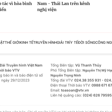
 tác vì hòa bình
Nam - Thái Lan trên kênh
riển
nghị viện
UẬT
THẾ GIỚI
KINH TẾ
TRUYỀN HÌNH
GIẢI TRÍ
Y TẾ
ĐỜI SỐNG
CÔNG NG
Đài Truyền hình Việt Nam
Tổng Biên tập:
Vũ Thanh Thủy
hời báo VTV
Phó Tổng Biên tập:
Nguyễn Thị Mỹ Hạ
g báo in và báo điện tử số
Nguyễn Trọng Ninh
 ngày 29/12/2023
Tổng đài VTV:
024.38 355 931 - 024
Ðiện thoại Thời báo VTV:
0988 671 6
Email:
toasoan@vtv.vn
Liên hệ quảng cáo:
(024) 626 79595
bằng văn bản. Ghi rõ nguồn VTV.vn khi phát hành lại thông tin từ w