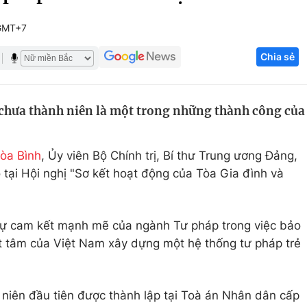
Góc ảnh
 GMT+7
Chia sẻ
Giáo dục
Công nghệ
Tuyển sinh
Hitech Công ng
 chưa thành niên là một trong những thành công của
Học trực tuyến
Sản phẩm
g
Thị trường
òa Bình
, Ủy viên Bộ Chính trị, Bí thư Trung ương Đảng,
Tư vấn
tại Hội nghị "Sơ kết hoạt động của Tòa Gia đình và
 sự cam kết mạnh mẽ của ngành Tư pháp trong việc bảo
 tâm của Việt Nam xây dựng một hệ thống tư pháp trẻ
niên đầu tiên được thành lập tại Toà án Nhân dân cấp