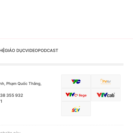
HỆ
GIÁO DỤC
VIDEO
PODCAST
nh, Phạm Quốc Thắng,
.38 355 932
71
ebsite này.