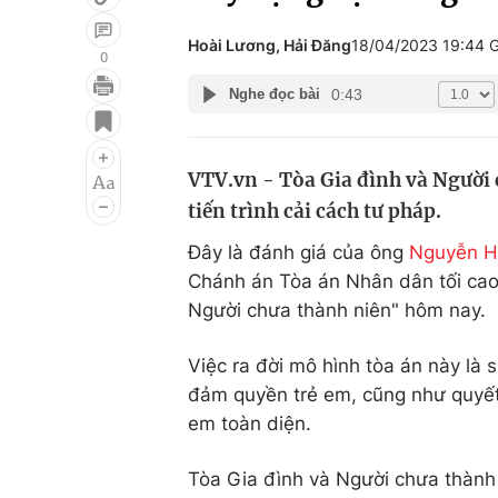
Hoài Lương, Hải Đăng
18/04/2023 19:44
0
0:43
Nghe đọc bài
Giải trí
Đời sống
Điện ảnh
Du lịch
VTV.vn - Tòa Gia đình và Người
Âm nhạc
Làm đẹp
tiến trình cải cách tư pháp.
Sao
Chất lượng cuộc sốn
Đây là đánh giá của ông
Nguyễn H
Chánh án Tòa án Nhân dân tối cao 
Người chưa thành niên" hôm nay.
Việc ra đời mô hình tòa án này là
đảm quyền trẻ em, cũng như quyết
em toàn diện.
Tòa Gia đình và Người chưa thành 