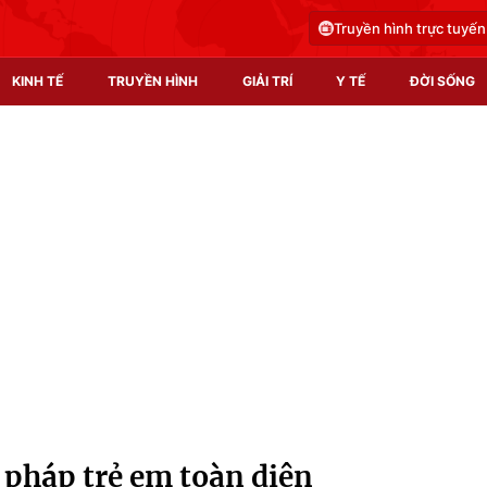
Truyền hình trực tuyến
KINH TẾ
TRUYỀN HÌNH
GIẢI TRÍ
Y TẾ
ĐỜI SỐNG
Pháp luật
Y tế
Truyền hình
Multimedia
Phim VTV
Video
Hậu trường
Shorts video
Nhân vật
Podcast
Khán giả
EMagazine
Giải sao mai
Photo
 pháp trẻ em toàn diện
Infographic