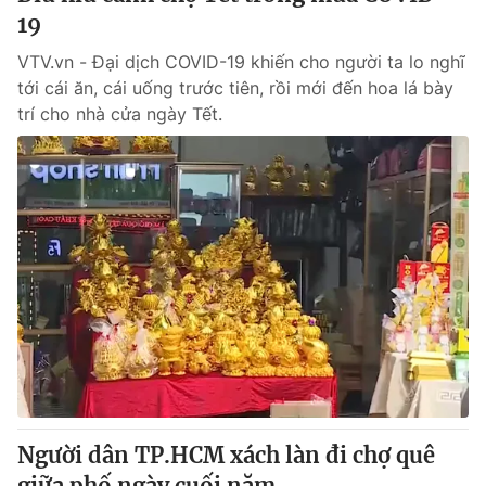
19
VTV.vn - Đại dịch COVID-19 khiến cho người ta lo nghĩ
tới cái ăn, cái uống trước tiên, rồi mới đến hoa lá bày
trí cho nhà cửa ngày Tết.
Người dân TP.HCM xách làn đi chợ quê
giữa phố ngày cuối năm