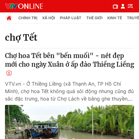
CHÍNH TRỊ
XÃ HỘI
PHÁP LUẬT
THẾ GIỚI
KINH TẾ
TRUYỀ
chợ Tết
Chuyên mục
Chợ hoa Tết bên "bến muối" - nét đẹp
Chính trị
mới cho ngày Xuân ở ấp đảo Thiềng Liềng
Xã hội
VTV.vn - Ở Thiềng Liềng (xã Thạnh An, TP Hồ Chí
Minh), chợ hoa Tết không quá sôi động nhưng cũng đủ
Pháp luật
sắc đặc trưng, hoa từ Chợ Lách về bằng ghe thuyền,...
Y tế
Thế giới