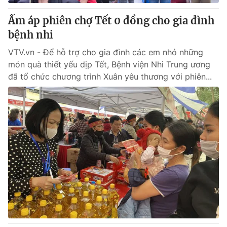
Ấm áp phiên chợ Tết 0 đồng cho gia đình
® Cấm sao chép dưới mọi hình thức nếu không có sự chấp
bệnh nhi
thuận bằng văn bản. Ghi rõ nguồn VTV.vn khi phát hành lại
thông tin từ website này.
VTV.vn - Để hỗ trợ cho gia đình các em nhỏ những
món quà thiết yếu dịp Tết, Bệnh viện Nhi Trung ương
đã tổ chức chương trình Xuân yêu thương với phiên...