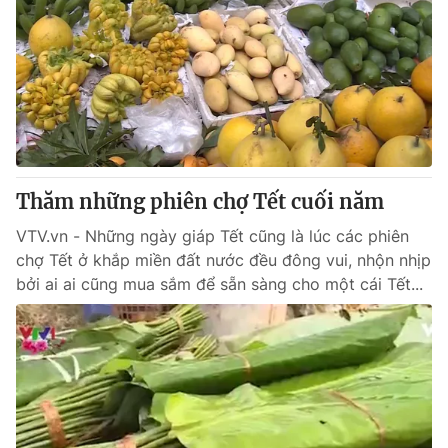
Thăm những phiên chợ Tết cuối năm
VTV.vn - Những ngày giáp Tết cũng là lúc các phiên
chợ Tết ở khắp miền đất nước đều đông vui, nhộn nhịp
bởi ai ai cũng mua sắm để sẵn sàng cho một cái Tết...