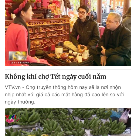
Không khí chợ Tết ngày cuối năm
VTV.vn - Chợ truyền thống hôm nay sẽ là nơi nhộn
nhịp nhất với giá cả các mặt hàng đã cao lên so với
ngày thường.