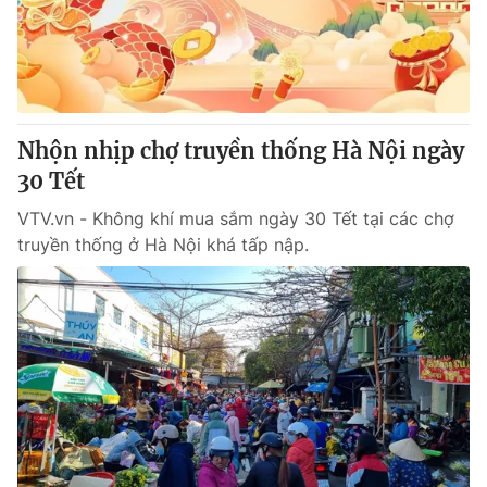
Thị trường 24h
Tấm lòng Việt
VTV4
Vươn mình bằng AI
VTV9
VTV8
Nhộn nhịp chợ truyền thống Hà Nội ngày
30 Tết
Liên hệ tòa soạn
English
VTV.vn - Không khí mua sắm ngày 30 Tết tại các chợ
truyền thống ở Hà Nội khá tấp nập.
THỜI BÁO VTV
Theo dõi báo trên
Cơ quan chủ quản:
Đài Truyền hình Việt Nam
Cơ quan báo chí:
Thời báo VTV