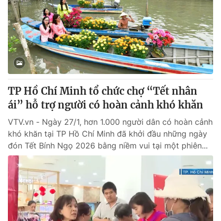
Tin tức
Kinh tế
Thế giới đó đây
Tài chính
Dữ liệu và đời sống
Câu chuyện quốc tế
Thị trường
Truyền hình
Góc doanh nghiệp
TP Hồ Chí Minh tổ chức chợ “Tết nhân
Phim VTV
ái” hỗ trợ người có hoàn cảnh khó khăn
Giải trí
Hậu trường
VTV.vn - Ngày 27/1, hơn 1.000 người dân có hoàn cảnh
Điện ảnh
khó khăn tại TP Hồ Chí Minh đã khởi đầu những ngày
Đời sống
Nhân vật
đón Tết Bính Ngọ 2026 bằng niềm vui tại một phiên...
Âm nhạc
Du lịch
Khán giả
Giáo dục
Sao
Làm đẹp
Giải sao mai
Tuyển sinh
Công nghệ
Chất lượng cuộc sống
Học trực tuyến
Hitech Công nghệ tương lai