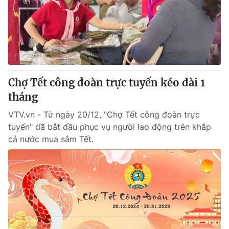
Giao lưu trực tuyến
Sản phẩm
Lịch phát sóng
Thị trường
Tư vấn
Chuyên mục khác
Chợ Tết công đoàn trực tuyến kéo dài 1
Emagazine
Podcast
tháng
VTV.vn - Từ ngày 20/12, "Chợ Tết công đoàn trực
Photo
Infographic
tuyến" đã bắt đầu phục vụ người lao động trên khắp
cả nước mua sắm Tết.
Video
Shorts video
VTV Money
VTV Thể thao
VTV Sức khoẻ
Bất động sản