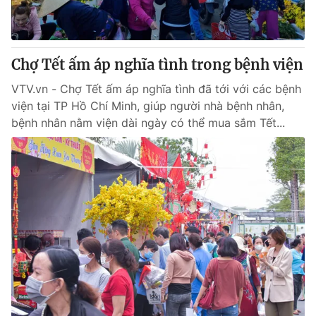
Giấy phép hoạt động báo in và báo điện tử số 483/GP-BTTTT
cấp ngày 29/12/2023
Tổng Biên tập:
Vũ Thanh Thủy
Chợ Tết ấm áp nghĩa tình trong bệnh viện
Phó Tổng Biên tập:
Nguyễn Thị Mỹ Hạnh, Phạm Quốc Thắng,
Nguyễn Trọng Ninh
VTV.vn - Chợ Tết ấm áp nghĩa tình đã tới với các bệnh
Tổng đài VTV:
024.38 355 931 - 024.38 355 932
viện tại TP Hồ Chí Minh, giúp người nhà bệnh nhân,
Ðiện thoại Thời báo VTV:
024.66 897 897
bệnh nhân nằm viện dài ngày có thể mua sắm Tết...
Email:
toasoan@vtv.vn
Liên hệ quảng cáo:
024-7300.7108