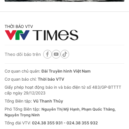
THỜI BÁO VTV
® Cấm sao chép dưới mọi hình thức nếu không có sự chấp
thuận bằng văn bản. Ghi rõ nguồn VTV.vn khi phát hành lại
thông tin từ website này.
Theo dõi báo trên
Cơ quan chủ quản:
Đài Truyền hình Việt Nam
Cơ quan báo chí:
Thời báo VTV
Giấy phép hoạt động báo in và báo điện tử số 483/GP-BTTTT
cấp ngày 29/12/2023
Tổng Biên tập:
Vũ Thanh Thủy
Phó Tổng Biên tập:
Nguyễn Thị Mỹ Hạnh, Phạm Quốc Thắng,
Nguyễn Trọng Ninh
Tổng đài VTV:
024.38 355 931 - 024.38 355 932