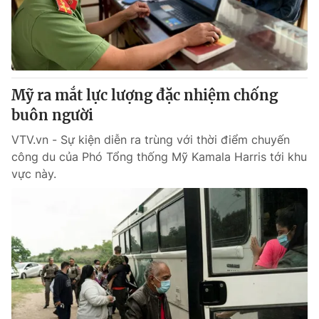
Giao lưu trực tuyến
Sản phẩm
Lịch phát sóng
Thị trường
Tư vấn
Mỹ ra mắt lực lượng đặc nhiệm chống
Chuyên mục khác
buôn người
Emagazine
Podcast
VTV.vn - Sự kiện diễn ra trùng với thời điểm chuyến
công du của Phó Tổng thống Mỹ Kamala Harris tới khu
Photo
Infographic
vực này.
Video
Shorts video
VTV Money
VTV Thể thao
VTV Sức khoẻ
Bất động sản