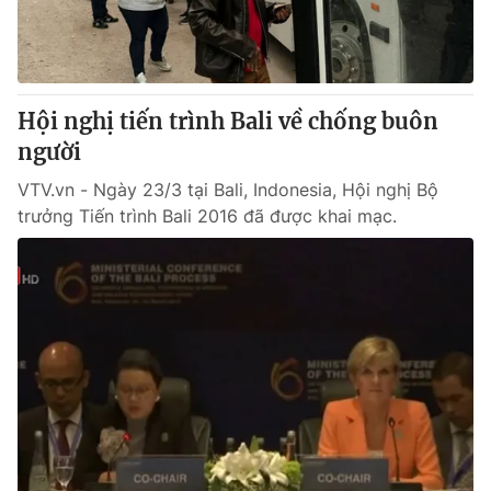
Thị trường 24h
Tấm lòng Việt
VTV4
Vươn mình bằng AI
Hội nghị tiến trình Bali về chống buôn
VTV9
VTV8
người
VTV.vn - Ngày 23/3 tại Bali, Indonesia, Hội nghị Bộ
Liên hệ tòa soạn
English
trưởng Tiến trình Bali 2016 đã được khai mạc.
THỜI BÁO VTV
Theo dõi báo trên
Cơ quan chủ quản:
Đài Truyền hình Việt Nam