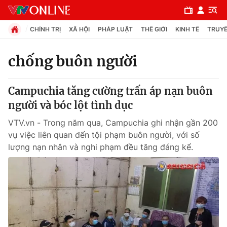
CHÍNH TRỊ
XÃ HỘI
PHÁP LUẬT
THẾ GIỚI
KINH TẾ
TRUYỀ
chống buôn người
Chuyên mục
Campuchia tăng cường trấn áp nạn buôn
Chính trị
người và bóc lột tình dục
VTV.vn - Trong năm qua, Campuchia ghi nhận gần 200
Xã hội
vụ việc liên quan đến tội phạm buôn người, với số
lượng nạn nhân và nghi phạm đều tăng đáng kể.
Pháp luật
Y tế
Thế giới