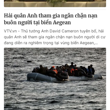
Cơ quan báo chí:
Thời báo VTV
Giấy phép hoạt động báo in và báo điện tử số 483/GP-BTTTT
Hải quân Anh tham gia ngăn chặn nạn
cấp ngày 29/12/2023
buôn người tại biển Aegean
Tổng Biên tập:
Vũ Thanh Thủy
VTV.vn - Thủ tướng Anh David Cameron tuyên bố, hải
Phó Tổng Biên tập:
Nguyễn Thị Mỹ Hạnh, Phạm Quốc Thắng,
quân Anh sẽ tham gia ngăn chặn nạn buôn người di cư
Nguyễn Trọng Ninh
đang diễn ra nghiêm trọng tại vùng biển Aegean,...
Tổng đài VTV:
024.38 355 931 - 024.38 355 932
Ðiện thoại Thời báo VTV:
024.66 897 897
Email:
toasoan@vtv.vn
Liên hệ quảng cáo:
024-7300.7108