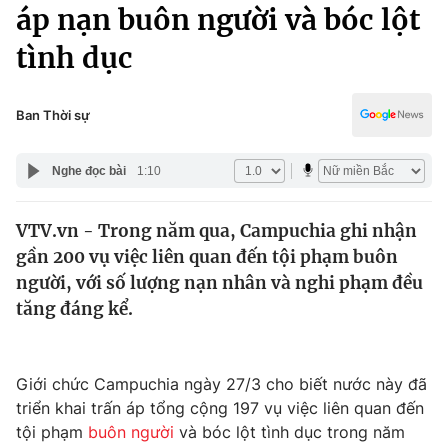
Chính trị
áp nạn buôn người và bóc lột
Truyền hình
tình dục
Văn hóa - Giải trí
Xã hội
Y tế
Đời sống
Ban Thời sự
Pháp luật
Công nghệ
Giáo dục
Nghe đọc bài
1:10
Y tế
VTV.vn - Trong năm qua, Campuchia ghi nhận
Thế giới
gần 200 vụ việc liên quan đến tội phạm buôn
Tin tức
người, với số lượng nạn nhân và nghi phạm đều
Kinh tế
tăng đáng kể.
Thế giới đó đây
Tài chính
Dữ liệu và đời sống
Câu chuyện quốc tế
Thị trường
Giới chức Campuchia ngày 27/3 cho biết nước này đã
triển khai trấn áp tổng cộng 197 vụ việc liên quan đến
Truyền hình
Góc doanh nghiệp
tội phạm
buôn người
và bóc lột tình dục trong năm