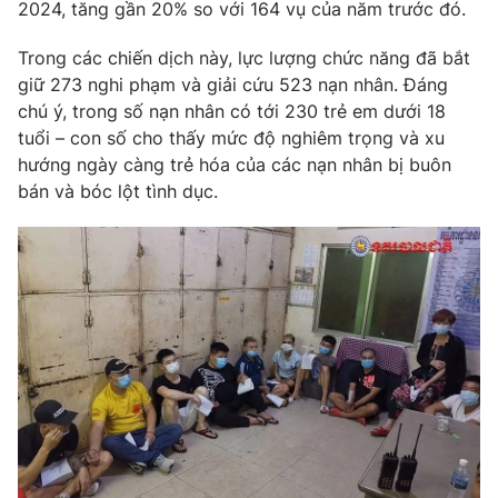
Phim VTV
2024, tăng gần 20% so với 164 vụ của năm trước đó.
Giải trí
Hậu trường
Trong các chiến dịch này, lực lượng chức năng đã bắt
Điện ảnh
giữ 273 nghi phạm và giải cứu 523 nạn nhân. Đáng
Đời sống
Nhân vật
chú ý, trong số nạn nhân có tới 230 trẻ em dưới 18
Âm nhạc
Du lịch
tuổi – con số cho thấy mức độ nghiêm trọng và xu
Khán giả
Giáo dục
Sao
hướng ngày càng trẻ hóa của các nạn nhân bị buôn
Làm đẹp
Giải sao mai
bán và bóc lột tình dục.
Tuyển sinh
Công nghệ
Chất lượng cuộc sống
Học trực tuyến
Hitech Công nghệ tương lai
Giao lưu trực tuyến
Sản phẩm
Lịch phát sóng
Thị trường
Tư vấn
Chuyên mục khác
Emagazine
Podcast