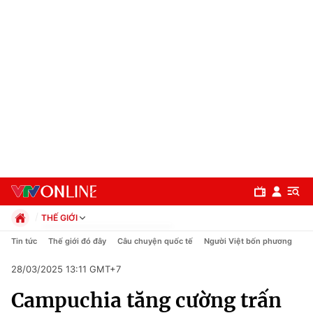
THẾ GIỚI
Chính trị
Tin tức
Thế giới đó đây
Câu chuyện quốc tế
Người Việt bốn phương
Xã hội
28/03/2025 13:11 GMT+7
Pháp luật
Chuyên mục
Kinh tế
Campuchia tăng cường trấn
Thể thao