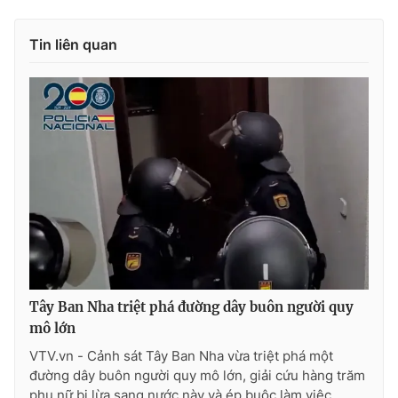
Ðiện thoại Thời báo VTV:
024.66 897 897
Email:
toasoan@vtv.vn
Tin liên quan
Liên hệ quảng cáo:
024-7300.7108
Tây Ban Nha triệt phá đường dây buôn người quy
® Cấm sao chép dưới mọi hình thức nếu không có sự chấp
mô lớn
thuận bằng văn bản. Ghi rõ nguồn VTV.vn khi phát hành lại
thông tin từ website này.
VTV.vn - Cảnh sát Tây Ban Nha vừa triệt phá một
đường dây buôn người quy mô lớn, giải cứu hàng trăm
phụ nữ bị lừa sang nước này và ép buộc làm việc...