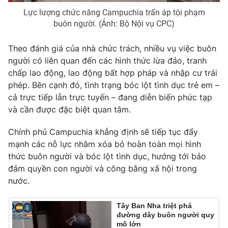
Lực lượng chức năng Campuchia trấn áp tội phạm
Photo
Infographic
buôn người. (Ảnh: Bộ Nội vụ CPC)
Video
Shorts video
Theo đánh giá của nhà chức trách, nhiều vụ việc buôn
người có liên quan đến các hình thức lừa đảo, tranh
chấp lao động, lao động bất hợp pháp và nhập cư trái
VTV Money
VTV Thể thao
phép. Bên cạnh đó, tình trạng bóc lột tình dục trẻ em –
cả trực tiếp lẫn trực tuyến – đang diễn biến phức tạp
VTV Sức khoẻ
Bất động sản
và cần được đặc biệt quan tâm.
Chính phủ Campuchia khẳng định sẽ tiếp tục đẩy
Thị trường 24h
Tấm lòng Việt
mạnh các nỗ lực nhằm xóa bỏ hoàn toàn mọi hình
thức buôn người và bóc lột tình dục, hướng tới bảo
VTV4
Vươn mình bằng AI
đảm quyền con người và công bằng xã hội trong
nước.
VTV9
VTV8
Tây Ban Nha triệt phá
đường dây buôn người quy
Liên hệ tòa soạn
English
mô lớn