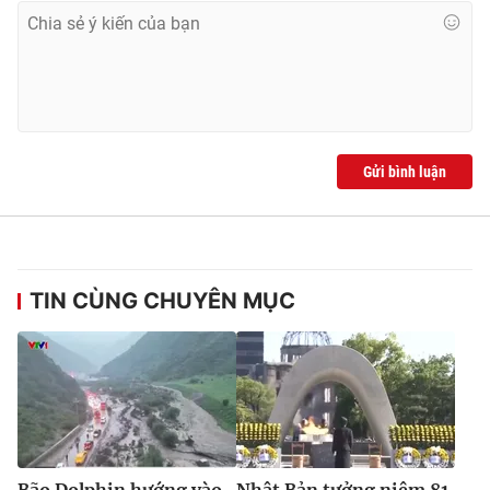
Gửi bình luận
TIN CÙNG CHUYÊN MỤC
Bão Dolphin hướng vào
Nhật Bản tưởng niệm 81