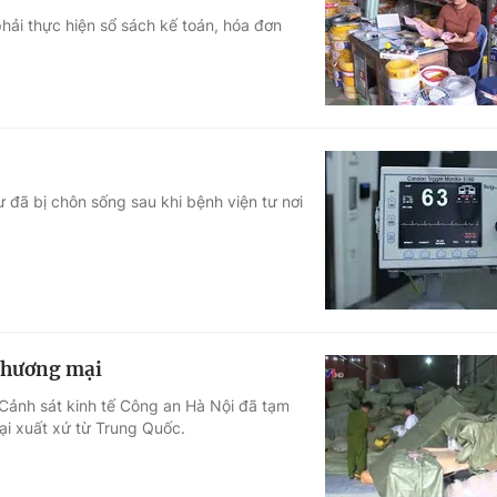
hải thực hiện sổ sách kế toán, hóa đơn
Góc ảnh
Giáo dục
Công nghệ
Tuyển sinh
Hitech Công ng
Học trực tuyến
Sản phẩm
 đã bị chôn sống sau khi bệnh viện tư nơi
g
Thị trường
Tư vấn
 thương mại
Cảnh sát kinh tế Công an Hà Nội đã tạm
ại xuất xứ từ Trung Quốc.