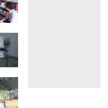
Liên hệ toà soạn
hệ tương lai