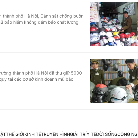
âm thành phố Hà Nội, Cảnh sát chống buôn
 mũ bảo hiểm không đảm bảo chất lượng
 trường thành phố Hà Nội đã thu giữ 5000
quy tại các cơ sở kinh doanh mũ bảo
UẬT
THẾ GIỚI
KINH TẾ
TRUYỀN HÌNH
GIẢI TRÍ
Y TẾ
ĐỜI SỐNG
CÔNG NG