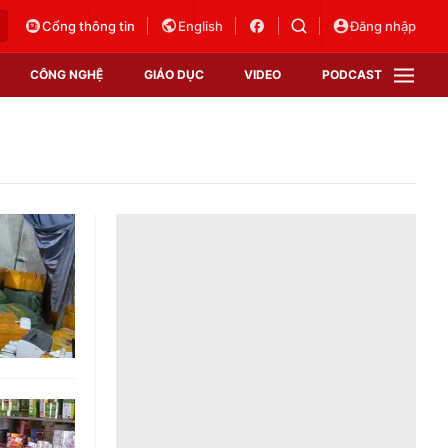
Cổng thông tin
English
Đăng nhập
CÔNG NGHỆ
GIÁO DỤC
VIDEO
PODCAST
VTV Money
VTV Thể thao
VTV Sức khoẻ
Bất động sản
Thị trường 24h
Tấm lòng Việt
Vươn mình bằng AI
VTV4
VTV8
VTV9
Lịch phát sóng
Giao lưu trực tuyến
Sự kiện