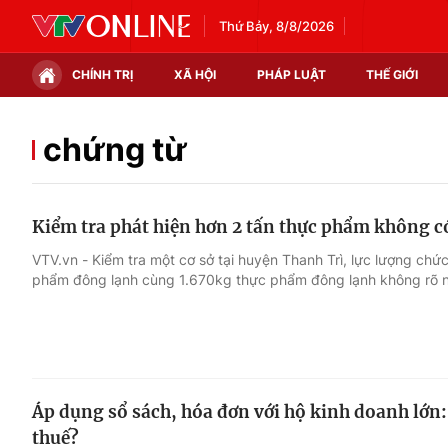
Thứ Bảy, 8/8/2026
CHÍNH TRỊ
XÃ HỘI
PHÁP LUẬT
THẾ GIỚI
Chính trị
Xã hội
chứng từ
Thế giới
Kinh tế
Kiểm tra phát hiện hơn 2 tấn thực phẩm không c
Tin tức
Tài chính
VTV.vn - Kiểm tra một cơ sở tại huyện Thanh Trì, lực lượng ch
phẩm đông lạnh cùng 1.670kg thực phẩm đông lạnh không rõ 
Thế giới đó đây
Thị trường
Câu chuyện quốc tế
Góc doanh nghiệp
Dữ liệu và đời sống
Áp dụng sổ sách, hóa đơn với hộ kinh doanh lớn:
thuế?