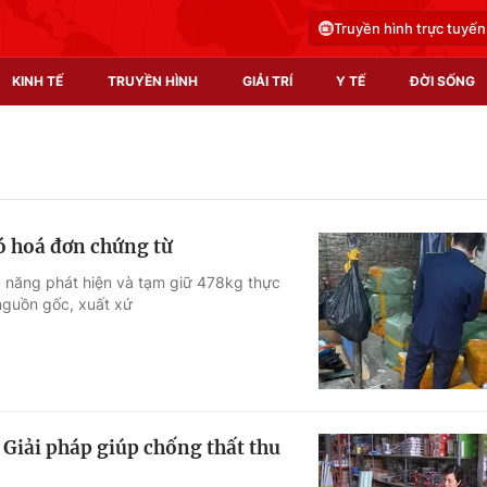
Truyền hình trực tuyến
KINH TẾ
TRUYỀN HÌNH
GIẢI TRÍ
Y TẾ
ĐỜI SỐNG
Pháp luật
Y tế
Truyền hình
Multimedia
ó hoá đơn chứng từ
Phim VTV
Video
ức năng phát hiện và tạm giữ 478kg thực
nguồn gốc, xuất xứ
Hậu trường
Shorts video
Nhân vật
Podcast
Khán giả
EMagazine
Giải sao mai
Photo
 Giải pháp giúp chống thất thu
Infographic