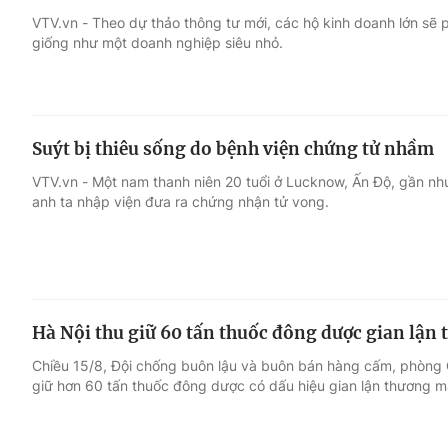
VTV.vn - Theo dự thảo thông tư mới, các hộ kinh doanh lớn sẽ p
giống như một doanh nghiệp siêu nhỏ.
Giải trí
Đời sống
Điện ảnh
Du lịch
Suýt bị thiêu sống do bệnh viện chứng tử nhầm
Âm nhạc
Làm đẹp
VTV.vn - Một nam thanh niên 20 tuổi ở Lucknow, Ấn Độ, gần như
anh ta nhập viện đưa ra chứng nhận tử vong.
Sao
Chất lượng cuộc sốn
Hà Nội thu giữ 60 tấn thuốc đông dược gian lận
Chiều 15/8, Đội chống buôn lậu và buôn bán hàng cấm, phòng 
giữ hơn 60 tấn thuốc đông dược có dấu hiệu gian lận thương m