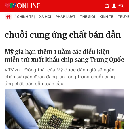
CHÍNH TRỊ
XÃ HỘI
PHÁP LUẬT
THẾ GIỚI
KINH TẾ
TRUYỀ
chuỗi cung ứng chất bán dẫn
Chuyên mục
Mỹ gia hạn thêm 1 năm các điều kiện
Chính trị
miễn trừ xuất khẩu chip sang Trung Quốc
VTV.vn - Động thái của Mỹ được đánh giá sẽ ngăn
Xã hội
chặn sự gián đoạn đang lan rộng trong chuỗi cung
ứng chất bán dẫn toàn cầu.
Pháp luật
Y tế
Thế giới