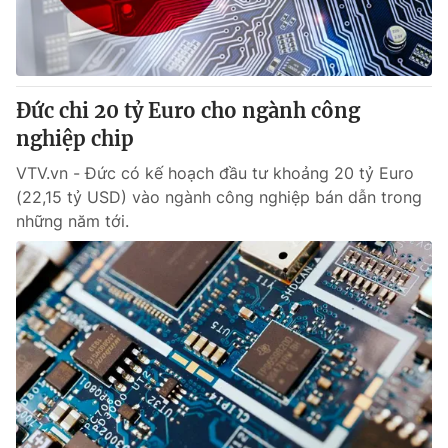
Thị trường 24h
Tấm lòng Việt
VTV4
Vươn mình bằng AI
Đức chi 20 tỷ Euro cho ngành công
VTV9
VTV8
nghiệp chip
VTV.vn - Đức có kế hoạch đầu tư khoảng 20 tỷ Euro
Liên hệ tòa soạn
English
(22,15 tỷ USD) vào ngành công nghiệp bán dẫn trong
những năm tới.
THỜI BÁO VTV
Theo dõi báo trên
Cơ quan chủ quản:
Đài Truyền hình Việt Nam