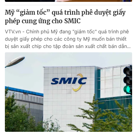
Mỹ “giảm tốc” quá trình phê duyệt giấy
phép cung ứng cho SMIC
® Cấm sao chép dưới mọi hình thức nếu không có sự chấp
VTV.vn - Chính phủ Mỹ đang "giảm tốc" quá trình phê
thuận bằng văn bản. Ghi rõ nguồn VTV.vn khi phát hành lại
duyệt giấy phép cho các công ty Mỹ muốn bán thiết
thông tin từ website này.
bị sản xuất chip cho tập đoàn sản xuất chất bán dẫn...