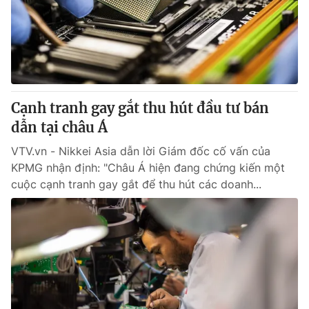
Tin tức
Kinh tế
Thế giới đó đây
Tài chính
Dữ liệu và đời sống
Câu chuyện quốc tế
Thị trường
Cạnh tranh gay gắt thu hút đầu tư bán
Truyền hình
Góc doanh nghiệp
dẫn tại châu Á
Phim VTV
Giải trí
VTV.vn - Nikkei Asia dẫn lời Giám đốc cố vấn của
Hậu trường
KPMG nhận định: "Châu Á hiện đang chứng kiến một
Điện ảnh
cuộc cạnh tranh gay gắt để thu hút các doanh...
Đời sống
Nhân vật
Âm nhạc
Du lịch
Khán giả
Giáo dục
Sao
Làm đẹp
Giải sao mai
Tuyển sinh
Công nghệ
Chất lượng cuộc sống
Học trực tuyến
Hitech Công nghệ tương lai