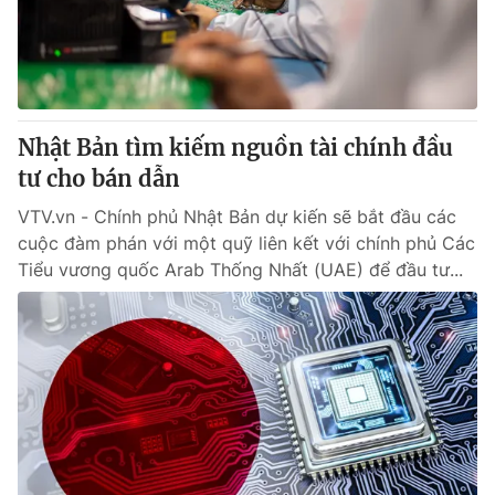
Giao lưu trực tuyến
Sản phẩm
Lịch phát sóng
Thị trường
Tư vấn
Nhật Bản tìm kiếm nguồn tài chính đầu
Chuyên mục khác
tư cho bán dẫn
Emagazine
Podcast
VTV.vn - Chính phủ Nhật Bản dự kiến sẽ bắt đầu các
cuộc đàm phán với một quỹ liên kết với chính phủ Các
Photo
Infographic
Tiểu vương quốc Arab Thống Nhất (UAE) để đầu tư...
Video
Shorts video
VTV Money
VTV Thể thao
VTV Sức khoẻ
Bất động sản