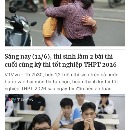
Tin tức
Kinh tế
Thế giới đó đây
Tài chính
Dữ liệu và đời sống
Câu chuyện quốc tế
Thị trường
Truyền hình
Góc doanh nghiệp
Sáng nay (12/6), thí sinh làm 2 bài thi
Phim VTV
Giải trí
cuối cùng kỳ thi tốt nghiệp THPT 2026
Hậu trường
Điện ảnh
VTV.vn - Từ 7h30, hơn 1,2 triệu thí sinh trên cả nước
Đời sống
Nhân vật
bước vào hai môn thi tự chọn, hoàn thành kỳ thi tốt
Âm nhạc
nghiệp THPT 2026 sau ngày thi đầu tiên an toàn,...
Du lịch
Khán giả
Giáo dục
Sao
Làm đẹp
Giải sao mai
Tuyển sinh
Công nghệ
Chất lượng cuộc sống
Học trực tuyến
Hitech Công nghệ tương lai