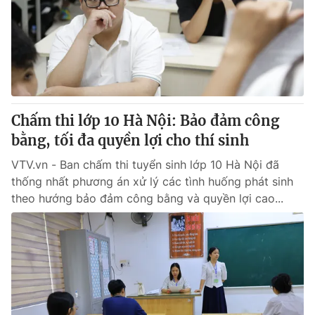
Giao lưu trực tuyến
Sản phẩm
Lịch phát sóng
Thị trường
Tư vấn
Chuyên mục khác
Emagazine
Podcast
Chấm thi lớp 10 Hà Nội: Bảo đảm công
bằng, tối đa quyền lợi cho thí sinh
Photo
Infographic
VTV.vn - Ban chấm thi tuyển sinh lớp 10 Hà Nội đã
thống nhất phương án xử lý các tình huống phát sinh
theo hướng bảo đảm công bằng và quyền lợi cao...
Video
Shorts video
VTV Money
VTV Thể thao
VTV Sức khoẻ
Bất động sản