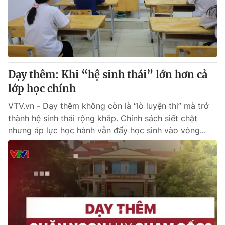
Thị trường 24h
Tấm lòng Việt
VTV4
Vươn mình bằng AI
VTV9
VTV8
Dạy thêm: Khi “hệ sinh thái” lớn hơn cả
lớp học chính
Liên hệ tòa soạn
English
VTV.vn - Dạy thêm không còn là “lò luyện thi” mà trở
thành hệ sinh thái rộng khắp. Chính sách siết chặt
nhưng áp lực học hành vẫn đẩy học sinh vào vòng...
THỜI BÁO VTV
Theo dõi báo trên
Cơ quan chủ quản:
Đài Truyền hình Việt Nam
Cơ quan báo chí:
Thời báo VTV