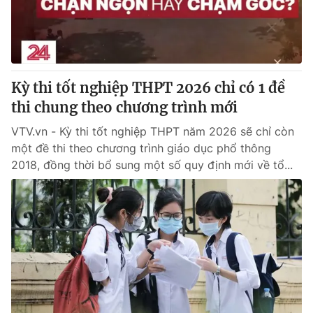
Giấy phép hoạt động báo in và báo điện tử số 483/GP-BTTTT
cấp ngày 29/12/2023
Tổng Biên tập:
Vũ Thanh Thủy
Phó Tổng Biên tập:
Nguyễn Thị Mỹ Hạnh, Phạm Quốc Thắng,
Nguyễn Trọng Ninh
Kỳ thi tốt nghiệp THPT 2026 chỉ có 1 đề
Tổng đài VTV:
024.38 355 931 - 024.38 355 932
thi chung theo chương trình mới
Ðiện thoại Thời báo VTV:
024.66 897 897
VTV.vn - Kỳ thi tốt nghiệp THPT năm 2026 sẽ chỉ còn
Email:
toasoan@vtv.vn
một đề thi theo chương trình giáo dục phổ thông
Liên hệ quảng cáo:
024-7300.7108
2018, đồng thời bổ sung một số quy định mới về tổ...