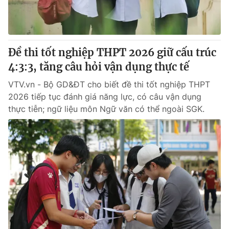
® Cấm sao chép dưới mọi hình thức nếu không có sự chấp
thuận bằng văn bản. Ghi rõ nguồn VTV.vn khi phát hành lại
thông tin từ website này.
Đề thi tốt nghiệp THPT 2026 giữ cấu trúc
4:3:3, tăng câu hỏi vận dụng thực tế
VTV.vn - Bộ GD&ĐT cho biết đề thi tốt nghiệp THPT
2026 tiếp tục đánh giá năng lực, có câu vận dụng
thực tiễn; ngữ liệu môn Ngữ văn có thể ngoài SGK.