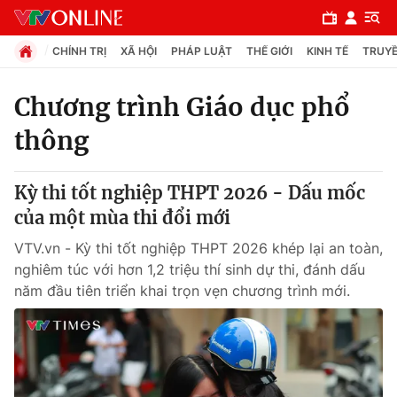
CHÍNH TRỊ
XÃ HỘI
PHÁP LUẬT
THẾ GIỚI
KINH TẾ
TRUYỀ
Chương trình Giáo dục phổ
thông
Chuyên mục
Chính trị
Kỳ thi tốt nghiệp THPT 2026 - Dấu mốc
của một mùa thi đổi mới
Xã hội
VTV.vn - Kỳ thi tốt nghiệp THPT 2026 khép lại an toàn,
nghiêm túc với hơn 1,2 triệu thí sinh dự thi, đánh dấu
Pháp luật
năm đầu tiên triển khai trọn vẹn chương trình mới.
Y tế
Thế giới