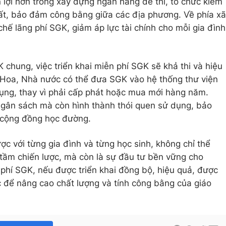
 lợi hơn trong xây dựng ngân hàng đề thi, tổ chức kiểm
ất, bảo đảm công bằng giữa các địa phương. Về phía xã
hế lãng phí SGK, giảm áp lực tài chính cho mỗi gia đình
 chung, việc triển khai miễn phí SGK sẽ khả thi và hiệu
Hoa, Nhà nước có thể đưa SGK vào hệ thống thư viện
ụng, thay vì phải cấp phát hoặc mua mới hàng năm.
ngân sách mà còn hình thành thói quen sử dụng, bảo
g cộng đồng học đường.
ợc với từng gia đình và từng học sinh, không chỉ thể
 tầm chiến lược, mà còn là sự đầu tư bền vững cho
 phí SGK, nếu được triển khai đồng bộ, hiệu quả, được
 để nâng cao chất lượng và tính công bằng của giáo