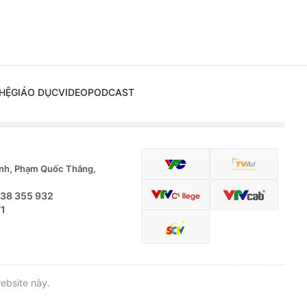
HỆ
GIÁO DỤC
VIDEO
PODCAST
nh, Phạm Quốc Thắng,
.38 355 932
71
ebsite này.