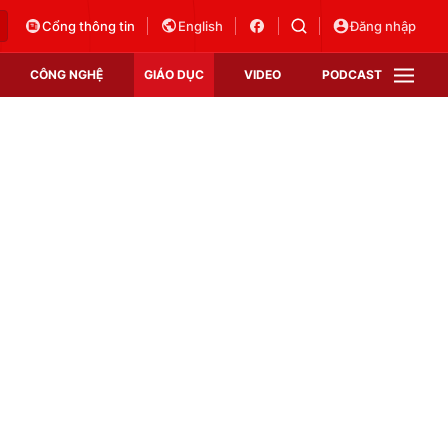
Cổng thông tin
English
Đăng nhập
CÔNG NGHỆ
GIÁO DỤC
VIDEO
PODCAST
VTV Money
VTV Thể thao
VTV Sức khoẻ
Bất động sản
Thị trường 24h
Tấm lòng Việt
Vươn mình bằng AI
VTV4
VTV8
VTV9
Lịch phát sóng
Giao lưu trực tuyến
Sự kiện