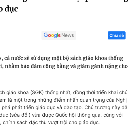
o dục
Góc ảnh
Giáo dục
Công nghệ
Chia sẻ
Tuyển sinh
Hitech Công ng
Học trực tuyến
Sản phẩm
 cả nước sẽ sử dụng một bộ sách giáo khoa thống
g
Thị trường
hí, nhằm bảo đảm công bằng và giảm gánh nặng cho
Tư vấn
h giáo khoa (SGK) thống nhất, đồng thời triển khai chủ
em là một trong những điểm nhấn quan trọng của Nghị
t phá phát triển giáo dục và đào tạo. Chủ trương này đã
dục (sửa đổi) vừa được Quốc hội thông qua, cùng với
 chính sách đặc thù vượt trội cho giáo dục.