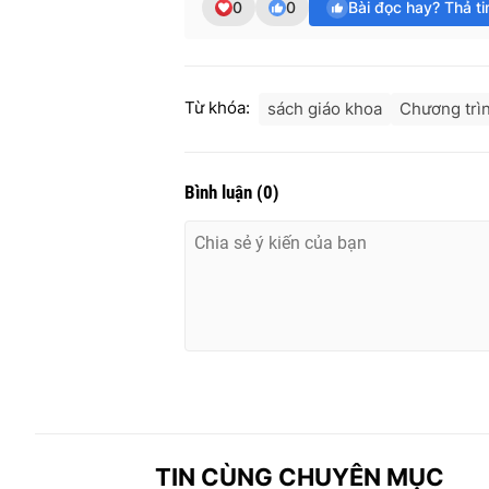
0
0
Bài đọc hay? Thả t
Từ khóa:
sách giáo khoa
Chương trì
Bình luận
(
0
)
TIN CÙNG CHUYÊN MỤC