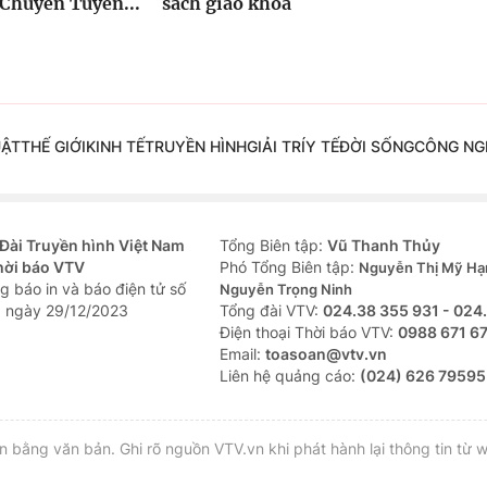
Chuyên Tuyên...
sách giáo khoa
UẬT
THẾ GIỚI
KINH TẾ
TRUYỀN HÌNH
GIẢI TRÍ
Y TẾ
ĐỜI SỐNG
CÔNG NG
Đài Truyền hình Việt Nam
Tổng Biên tập:
Vũ Thanh Thủy
hời báo VTV
Phó Tổng Biên tập:
Nguyễn Thị Mỹ Hạ
g báo in và báo điện tử số
Nguyễn Trọng Ninh
 ngày 29/12/2023
Tổng đài VTV:
024.38 355 931 - 024
Ðiện thoại Thời báo VTV:
0988 671 6
Email:
toasoan@vtv.vn
Liên hệ quảng cáo:
(024) 626 79595
bằng văn bản. Ghi rõ nguồn VTV.vn khi phát hành lại thông tin từ w