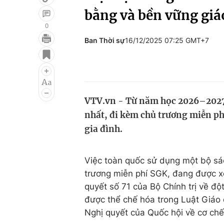
bằng và bền vững giá
0
Ban Thời sự
16/12/2025 07:25 GMT+7
Giải trí
Đời sống
Điện ảnh
Du lịch
Âm nhạc
Làm đẹp
VTV.vn - Từ năm học 2026–2027,
Sao
Chất lượng cuộc sốn
nhất, đi kèm chủ trương miễn p
gia đình.
Việc toàn quốc sử dụng một bộ sác
trương miễn phí SGK, đang được x
quyết số 71 của Bộ Chính trị về độ
được thể chế hóa trong Luật Giáo 
Nghị quyết của Quốc hội về cơ chế,