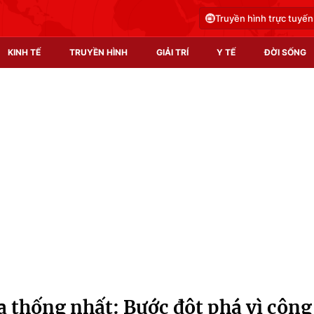
Truyền hình trực tuyến
KINH TẾ
TRUYỀN HÌNH
GIẢI TRÍ
Y TẾ
ĐỜI SỐNG
Pháp luật
Y tế
Truyền hình
Multimedia
Phim VTV
Video
Hậu trường
Shorts video
Nhân vật
Podcast
Khán giả
EMagazine
Giải sao mai
Photo
a thống nhất: Bước đột phá vì công
Infographic