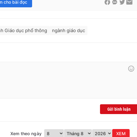
im cho bài đọc
nh Giáo dục phổ thông
ngành giáo dục
Gửi bình luận
Xem theo ngày
XEM