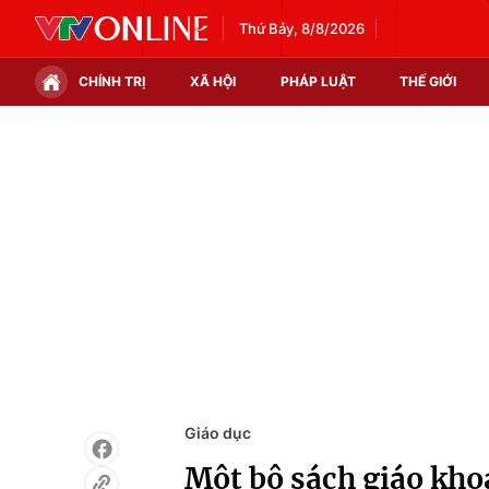
Thứ Bảy, 8/8/2026
CHÍNH TRỊ
XÃ HỘI
PHÁP LUẬT
THẾ GIỚI
Chính trị
Xã hội
Thế giới
Kinh tế
Tin tức
Tài chính
Thế giới đó đây
Thị trường
Câu chuyện quốc tế
Góc doanh nghiệp
Dữ liệu và đời sống
Giáo dục
Một bộ sách giáo kho