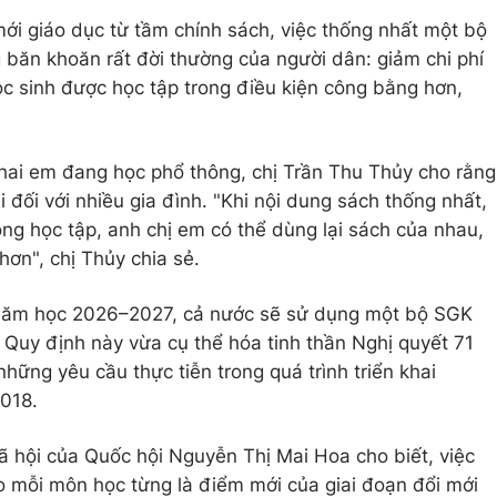
mới giáo dục từ tầm chính sách, việc thống nhất một bộ
g băn khoăn rất đời thường của người dân: giảm chi phí
c sinh được học tập trong điều kiện công bằng hơn,
hai em đang học phổ thông, chị Trần Thu Thủy cho rằng
i đối với nhiều gia đình. "Khi nội dung sách thống nhất,
g học tập, anh chị em có thể dùng lại sách của nhau,
hơn", chị Thủy chia sẻ.
 năm học 2026–2027, cả nước sẽ sử dụng một bộ SGK
Quy định này vừa cụ thể hóa tinh thần Nghị quyết 71
những yêu cầu thực tiễn trong quá trình triển khai
2018.
 hội của Quốc hội Nguyễn Thị Mai Hoa cho biết, việc
 mỗi môn học từng là điểm mới của giai đoạn đổi mới