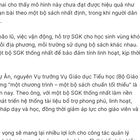
 khai cho thấy mô hình này chưa đạt được hiệu quả như
ạn bài theo một bộ sách nhất định, trong khi người dân
.
, bão lũ, việc vận động, hỗ trợ SGK cho học sinh vùng khó
mỗi địa phương, mỗi trường sử dụng bộ sách khác nhau.
t bộ SGK thống nhất để bảo đảm tính linh hoạt, kịp thờ
 Ân, nguyên Vụ trưởng Vụ Giáo dục Tiểu học (Bộ Giáo
ng "một chương trình – một bộ sách chuẩn tối thiểu" là
iện nay. Theo ông, với một bộ SGK thống nhất làm nền
t triển hệ thống tài liệu bổ trợ phong phú, linh hoạt,
áp dạy và học, đồng thời giảm áp lực cho giáo viên và
vọng sẽ mang lại nhiều lợi ích cho công tác quản lý