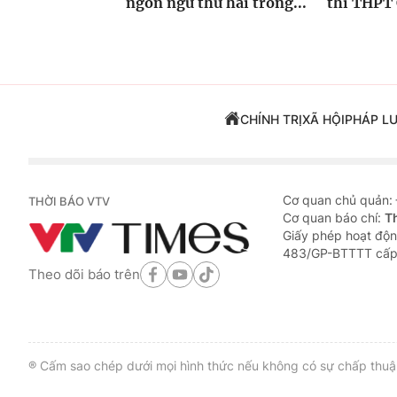
ngôn ngữ thứ hai trong...
thi THPT 
CHÍNH TRỊ
XÃ HỘI
PHÁP L
Cơ quan chủ quản:
THỜI BÁO VTV
Cơ quan báo chí:
T
Giấy phép hoạt độn
483/GP-BTTTT cấp
Theo dõi báo trên
® Cấm sao chép dưới mọi hình thức nếu không có sự chấp thuận 