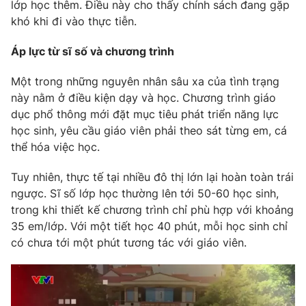
Email:
toasoan@vtv.vn
lớp học thêm. Điều này cho thấy chính sách đang gặp
khó khi đi vào thực tiễn.
Liên hệ quảng cáo:
024-7300.7108
Áp lực từ sĩ số và chương trình
Một trong những nguyên nhân sâu xa của tình trạng
này nằm ở điều kiện dạy và học. Chương trình giáo
dục phổ thông mới đặt mục tiêu phát triển năng lực
học sinh, yêu cầu giáo viên phải theo sát từng em, cá
thể hóa việc học.
Tuy nhiên, thực tế tại nhiều đô thị lớn lại hoàn toàn trái
ngược. Sĩ số lớp học thường lên tới 50-60 học sinh,
trong khi thiết kế chương trình chỉ phù hợp với khoảng
® Cấm sao chép dưới mọi hình thức nếu không có sự chấp
35 em/lớp. Với một tiết học 40 phút, mỗi học sinh chỉ
thuận bằng văn bản. Ghi rõ nguồn VTV.vn khi phát hành lại
thông tin từ website này.
có chưa tới một phút tương tác với giáo viên.