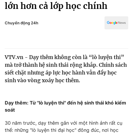
Chính trị
lớn hơn cả lớp học chính
Truyền hình
Văn hóa - Giải trí
Xã hội
Y tế
Chuyển động 24h
Đời sống
Pháp luật
Công nghệ
Giáo dục
Y tế
VTV.vn - Dạy thêm không còn là “lò luyện thi”
mà trở thành hệ sinh thái rộng khắp. Chính sách
Thế giới
siết chặt nhưng áp lực học hành vẫn đẩy học
sinh vào vòng xoáy học thêm.
Tin tức
Kinh tế
Thế giới đó đây
Tài chính
Dạy thêm: Từ "lò luyện thi" đến hệ sinh thái khó kiểm
Dữ liệu và đời sống
Câu chuyện quốc tế
soát
Thị trường
Truyền hình
30 năm trước, dạy thêm gắn với một hình ảnh rất cụ
Góc doanh nghiệp
thể: những "lò luyện thi đại học" đông đúc, nơi học