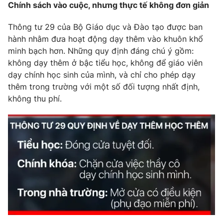
Chính sách vào cuộc, nhưng thực tế không đơn giản
Photo
Infographic
Thông tư 29 của Bộ Giáo dục và Đào tạo được ban
hành nhằm đưa hoạt động dạy thêm vào khuôn khổ
Video
Shorts video
minh bạch hơn. Những quy định đáng chú ý gồm:
không dạy thêm ở bậc tiểu học, không để giáo viên
VTV Money
VTV Thể thao
dạy chính học sinh của mình, và chỉ cho phép dạy
thêm trong trường với một số đối tượng nhất định,
không thu phí.
VTV Sức khoẻ
Bất động sản
Thị trường 24h
Tấm lòng Việt
VTV4
Vươn mình bằng AI
VTV9
VTV8
Liên hệ tòa soạn
English