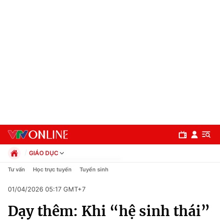
GIÁO DỤC
Chính trị
Tư vấn
Học trực tuyến
Tuyển sinh
Xã hội
01/04/2026 05:17 GMT+7
Pháp luật
Chuyên mục
Kinh tế
Dạy thêm: Khi “hệ sinh thái”
Thể thao