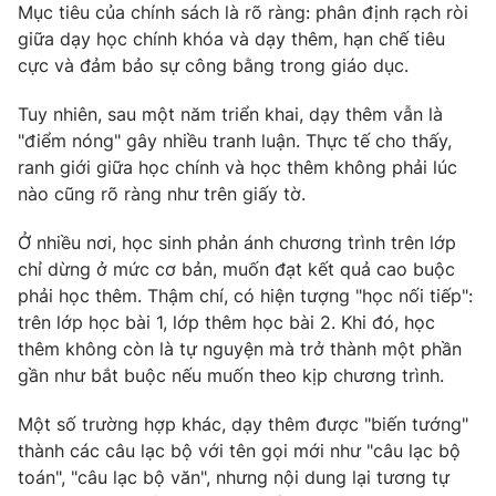
Mục tiêu của chính sách là rõ ràng: phân định rạch ròi
giữa dạy học chính khóa và dạy thêm, hạn chế tiêu
cực và đảm bảo sự công bằng trong giáo dục.
THỜI BÁO VTV
Tuy nhiên, sau một năm triển khai, dạy thêm vẫn là
"điểm nóng" gây nhiều tranh luận. Thực tế cho thấy,
ranh giới giữa học chính và học thêm không phải lúc
Theo dõi báo trên
nào cũng rõ ràng như trên giấy tờ.
Cơ quan chủ quản:
Đài Truyền hình Việt Nam
Ở nhiều nơi, học sinh phản ánh chương trình trên lớp
chỉ dừng ở mức cơ bản, muốn đạt kết quả cao buộc
Cơ quan báo chí:
Thời báo VTV
phải học thêm. Thậm chí, có hiện tượng "học nối tiếp":
Giấy phép hoạt động báo in và báo điện tử số 483/GP-BTTTT
trên lớp học bài 1, lớp thêm học bài 2. Khi đó, học
cấp ngày 29/12/2023
thêm không còn là tự nguyện mà trở thành một phần
Tổng Biên tập:
Vũ Thanh Thủy
gần như bắt buộc nếu muốn theo kịp chương trình.
Phó Tổng Biên tập:
Nguyễn Thị Mỹ Hạnh, Phạm Quốc Thắng,
Nguyễn Trọng Ninh
Một số trường hợp khác, dạy thêm được "biến tướng"
Tổng đài VTV:
024.38 355 931 - 024.38 355 932
thành các câu lạc bộ với tên gọi mới như "câu lạc bộ
Ðiện thoại Thời báo VTV:
024.66 897 897
toán", "câu lạc bộ văn", nhưng nội dung lại tương tự