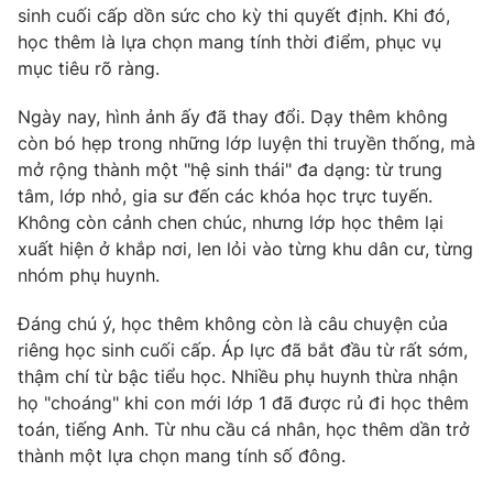
Phim VTV
sinh cuối cấp dồn sức cho kỳ thi quyết định. Khi đó,
Giải trí
học thêm là lựa chọn mang tính thời điểm, phục vụ
Hậu trường
mục tiêu rõ ràng.
Điện ảnh
Đời sống
Nhân vật
Âm nhạc
Ngày nay, hình ảnh ấy đã thay đổi. Dạy thêm không
Du lịch
Khán giả
còn bó hẹp trong những lớp luyện thi truyền thống, mà
Giáo dục
Sao
mở rộng thành một "hệ sinh thái" đa dạng: từ trung
Làm đẹp
Giải sao mai
tâm, lớp nhỏ, gia sư đến các khóa học trực tuyến.
Tuyển sinh
Công nghệ
Chất lượng cuộc sống
Không còn cảnh chen chúc, nhưng lớp học thêm lại
Học trực tuyến
xuất hiện ở khắp nơi, len lỏi vào từng khu dân cư, từng
Hitech Công nghệ tương lai
nhóm phụ huynh.
Giao lưu trực tuyến
Sản phẩm
Đáng chú ý, học thêm không còn là câu chuyện của
Lịch phát sóng
Thị trường
riêng học sinh cuối cấp. Áp lực đã bắt đầu từ rất sớm,
thậm chí từ bậc tiểu học. Nhiều phụ huynh thừa nhận
Tư vấn
họ "choáng" khi con mới lớp 1 đã được rủ đi học thêm
Chuyên mục khác
toán, tiếng Anh. Từ nhu cầu cá nhân, học thêm dần trở
thành một lựa chọn mang tính số đông.
Emagazine
Podcast