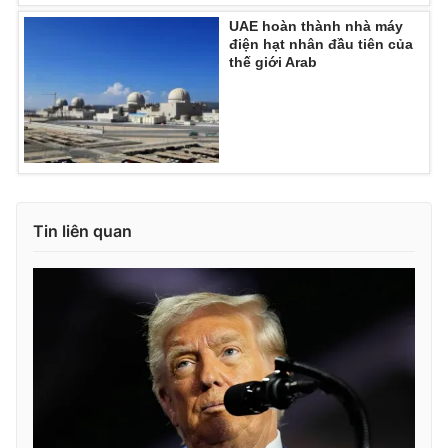
UAE hoàn thành nhà máy
điện hạt nhân đầu tiên của
thế giới Arab
THỜI BÁO VTV
Theo dõi báo trên
Tin liên quan
Cơ quan chủ quản:
Đài Truyền hình Việt Nam
Cơ quan báo chí:
Thời báo VTV
Giấy phép hoạt động báo in và báo điện tử số 483/GP-BTTTT
cấp ngày 29/12/2023
Tổng Biên tập:
Vũ Thanh Thủy
Phó Tổng Biên tập:
Nguyễn Thị Mỹ Hạnh, Phạm Quốc Thắng,
Nguyễn Trọng Ninh
Tổng đài VTV:
024.38 355 931 - 024.38 355 932