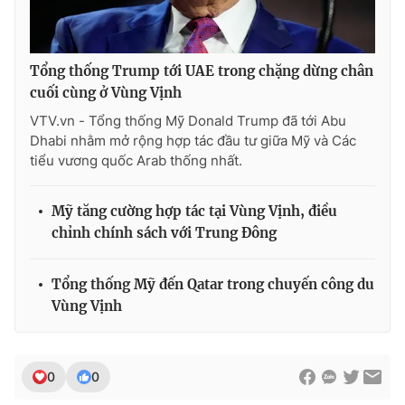
Ðiện thoại Thời báo VTV:
024.66 897 897
Email:
toasoan@vtv.vn
Liên hệ quảng cáo:
024-7300.7108
Tổng thống Trump tới UAE trong chặng dừng chân
cuối cùng ở Vùng Vịnh
VTV.vn - Tổng thống Mỹ Donald Trump đã tới Abu
Dhabi nhằm mở rộng hợp tác đầu tư giữa Mỹ và Các
tiểu vương quốc Arab thống nhất.
Mỹ tăng cường hợp tác tại Vùng Vịnh, điều
chỉnh chính sách với Trung Đông
Tổng thống Mỹ đến Qatar trong chuyến công du
Vùng Vịnh
® Cấm sao chép dưới mọi hình thức nếu không có sự chấp
thuận bằng văn bản. Ghi rõ nguồn VTV.vn khi phát hành lại
thông tin từ website này.
0
0