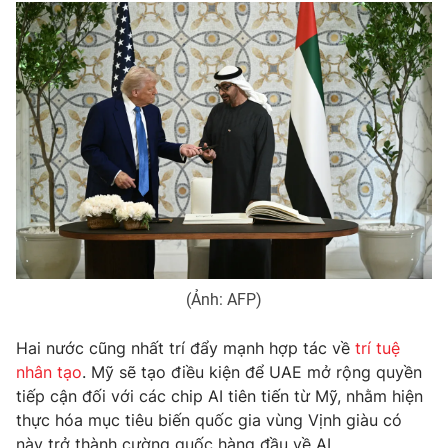
Phim VTV
Giải trí
Hậu trường
Điện ảnh
Đời sống
Nhân vật
Âm nhạc
Du lịch
Khán giả
Giáo dục
Sao
Làm đẹp
Giải sao mai
Tuyển sinh
Công nghệ
Chất lượng cuộc sống
Học trực tuyến
Hitech Công nghệ tương lai
Giao lưu trực tuyến
Sản phẩm
(Ảnh: AFP)
Lịch phát sóng
Thị trường
Hai nước cũng nhất trí đẩy mạnh hợp tác về
trí tuệ
Tư vấn
nhân tạo
. Mỹ sẽ tạo điều kiện để UAE mở rộng quyền
Chuyên mục khác
tiếp cận đối với các chip AI tiên tiến từ Mỹ, nhằm hiện
thực hóa mục tiêu biến quốc gia vùng Vịnh giàu có
Emagazine
Podcast
này trở thành cường quốc hàng đầu về AI.