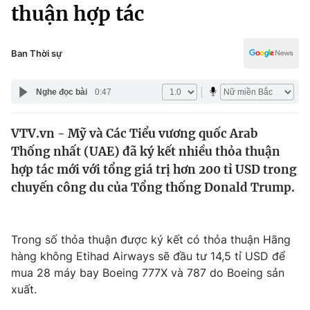
Chính trị
thuận hợp tác
Truyền hình
Văn hóa - Giải trí
Xã hội
Y tế
Ban Thời sự
Đời sống
Pháp luật
Công nghệ
Nghe đọc bài
0:47
Giáo dục
Y tế
VTV.vn - Mỹ và Các Tiểu vương quốc Arab
Thống nhất (UAE) đã ký kết nhiều thỏa thuận
Thế giới
hợp tác mới với tổng giá trị hơn 200 tỉ USD trong
chuyến công du của Tổng thống Donald Trump.
Tin tức
Kinh tế
Thế giới đó đây
Tài chính
Trong số thỏa thuận được ký kết có thỏa thuận Hãng
Dữ liệu và đời sống
Câu chuyện quốc tế
hàng không Etihad Airways sẽ đầu tư 14,5 tỉ USD để
Thị trường
mua 28 máy bay Boeing 777X và 787 do Boeing sản
Truyền hình
Góc doanh nghiệp
xuất.