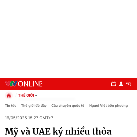
THẾ GIỚI
Chính trị
Tin tức
Thế giới đó đây
Câu chuyện quốc tế
Người Việt bốn phương
Xã hội
16/05/2025 15:27 GMT+7
Pháp luật
Chuyên mục
Kinh tế
Mỹ và UAE ký nhiều thỏa
Thể thao