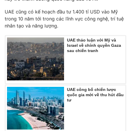
Photo
Infographic
UAE cũng có kế hoạch đầu tư 1.400 tỉ USD vào Mỹ
trong 10 năm tới trong các lĩnh vực công nghệ, trí tuệ
nhân tạo và năng lượng.
Video
Shorts video
UAE thảo luận với Mỹ và
VTV Money
VTV Thể thao
Israel về chính quyền Gaza
sau chiến tranh
VTV Sức khoẻ
Bất động sản
Thị trường 24h
Tấm lòng Việt
UAE công bố chiến lược
VTV4
Vươn mình bằng AI
quốc gia mới về thu hút đầu
tư
VTV9
VTV8
Liên hệ tòa soạn
English