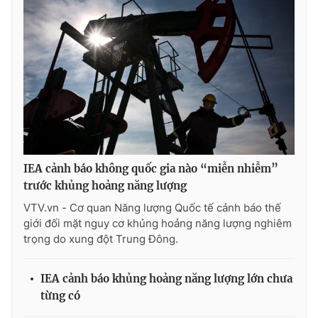
Ðiện thoại Thời báo VTV:
024.66 897 897
Email:
toasoan@vtv.vn
Liên hệ quảng cáo:
024-7300.7108
IEA cảnh báo không quốc gia nào “miễn nhiễm”
trước khủng hoảng năng lượng
VTV.vn - Cơ quan Năng lượng Quốc tế cảnh báo thế
giới đối mặt nguy cơ khủng hoảng năng lượng nghiêm
trọng do xung đột Trung Đông.
® Cấm sao chép dưới mọi hình thức nếu không có sự chấp
thuận bằng văn bản. Ghi rõ nguồn VTV.vn khi phát hành lại
thông tin từ website này.
IEA cảnh báo khủng hoảng năng lượng lớn chưa
từng có