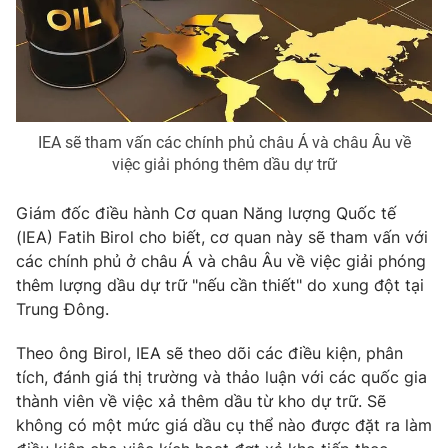
Phim VTV
Giải trí
Hậu trường
Điện ảnh
Đời sống
Nhân vật
Âm nhạc
Du lịch
Khán giả
Giáo dục
IEA sẽ tham vấn các chính phủ châu Á và châu Âu về
Sao
Làm đẹp
việc giải phóng thêm dầu dự trữ
Giải sao mai
Tuyển sinh
Công nghệ
Chất lượng cuộc sống
Giám đốc điều hành Cơ quan Năng lượng Quốc tế
Học trực tuyến
(IEA) Fatih Birol cho biết, cơ quan này sẽ tham vấn với
Hitech Công nghệ tương lai
Giao lưu trực tuyến
các chính phủ ở châu Á và châu Âu về việc giải phóng
Sản phẩm
thêm lượng dầu dự trữ "nếu cần thiết" do xung đột tại
Trung Đông.
Lịch phát sóng
Thị trường
Theo ông Birol, IEA sẽ theo dõi các điều kiện, phân
Tư vấn
tích, đánh giá thị trường và thảo luận với các quốc gia
Chuyên mục khác
thành viên về việc xả thêm dầu từ kho dự trữ. Sẽ
Emagazine
Podcast
không có một mức giá dầu cụ thể nào được đặt ra làm