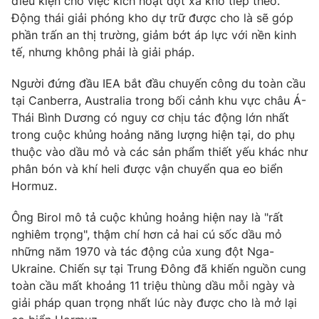
điều kiện cho việc kích hoạt đợt xả kho tiếp theo.
Động thái giải phóng kho dự trữ được cho là sẽ góp
Photo
Infographic
phần trấn an thị trường, giảm bớt áp lực với nền kinh
tế, nhưng không phải là giải pháp.
Video
Shorts video
Người đứng đầu IEA bắt đầu chuyến công du toàn cầu
tại Canberra, Australia trong bối cảnh khu vực châu Á-
VTV Money
VTV Thể thao
Thái Bình Dương có nguy cơ chịu tác động lớn nhất
trong cuộc khủng hoảng năng lượng hiện tại, do phụ
VTV Sức khoẻ
Bất động sản
thuộc vào dầu mỏ và các sản phẩm thiết yếu khác như
phân bón và khí heli được vận chuyển qua eo biển
Hormuz.
Thị trường 24h
Tấm lòng Việt
Ông Birol mô tả cuộc khủng hoảng hiện nay là "rất
VTV4
Vươn mình bằng AI
nghiêm trọng", thậm chí hơn cả hai cú sốc dầu mỏ
những năm 1970 và tác động của xung đột Nga-
Ukraine. Chiến sự tại Trung Đông đã khiến nguồn cung
VTV9
VTV8
toàn cầu mất khoảng 11 triệu thùng dầu mỗi ngày và
giải pháp quan trọng nhất lúc này được cho là mở lại
Liên hệ tòa soạn
English