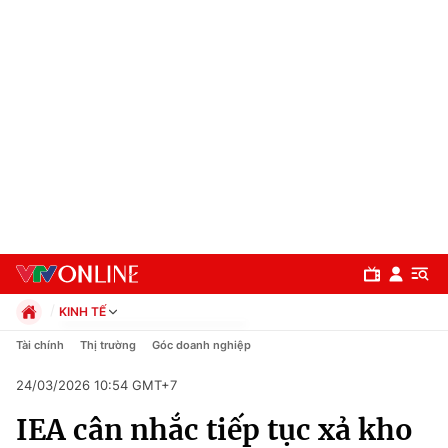
KINH TẾ
Chính trị
Tài chính
Thị trường
Góc doanh nghiệp
Xã hội
24/03/2026 10:54 GMT+7
Pháp luật
Chuyên mục
Kinh tế
IEA cân nhắc tiếp tục xả kho
Thể thao