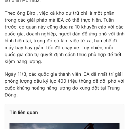
eo biển Hormuz.
Theo ông Birol, việc xả kho dự trữ chỉ là một phần
trong các giải pháp mà IEA có thể thực hiện. Tuần
trước, cơ quan này cũng đưa ra 10 khuyến cáo với các
THỜI BÁO VTV
quốc gia, doanh nghiệp, người dân để ứng phó với tình
hình hiện tại, trong đó có làm việc từ xa, hạn chế đi
máy bay hay giảm tốc độ chạy xe. Tuy nhiên, mỗi
quốc gia cần tự quyết định cách thức phù hợp để tiết
Theo dõi báo trên
kiệm năng lượng.
Cơ quan chủ quản:
Đài Truyền hình Việt Nam
Ngày 11/3, các quốc gia thành viên IEA đã nhất trí giải
Cơ quan báo chí:
Thời báo VTV
phóng lượng dầu kỷ lục 400 triệu thùng để đối phó với
cuộc khủng hoảng năng lượng do xung đột tại Trung
Giấy phép hoạt động báo in và báo điện tử số 483/GP-BTTTT
cấp ngày 29/12/2023
Đông.
Tổng Biên tập:
Vũ Thanh Thủy
Phó Tổng Biên tập:
Nguyễn Thị Mỹ Hạnh, Phạm Quốc Thắng,
Tin liên quan
Nguyễn Trọng Ninh
Tổng đài VTV:
024.38 355 931 - 024.38 355 932