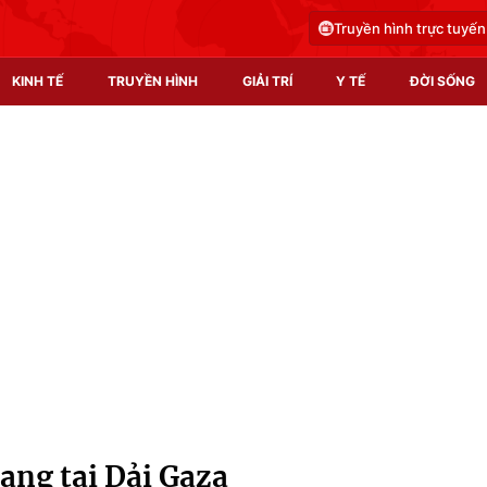
Truyền hình trực tuyến
KINH TẾ
TRUYỀN HÌNH
GIẢI TRÍ
Y TẾ
ĐỜI SỐNG
Pháp luật
Y tế
Truyền hình
Multimedia
Phim VTV
Video
Hậu trường
Shorts video
Nhân vật
Podcast
Khán giả
EMagazine
Giải sao mai
Photo
hang tại Dải Gaza
Infographic