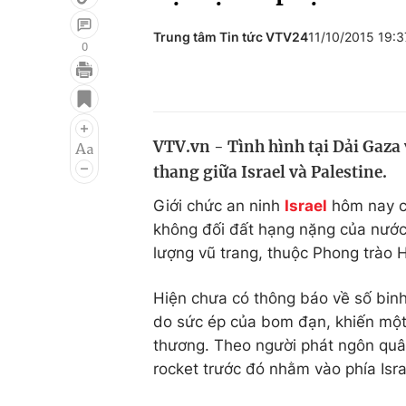
Trung tâm Tin tức VTV24
11/10/2015 19:
0
Giải trí
Đời sống
Điện ảnh
Du lịch
VTV.vn - Tình hình tại Dải Gaza v
Âm nhạc
Làm đẹp
thang giữa Israel và Palestine.
Sao
Chất lượng cuộc sốn
Giới chức an ninh
Israel
hôm nay ch
không đối đất hạng nặng của nước
lượng vũ trang, thuộc Phong trào
Hiện chưa có thông báo về số binh
do sức ép của bom đạn, khiến một 
thương. Theo người phát ngôn quân
rocket trước đó nhằm vào phía Isra