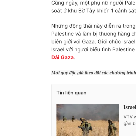
Cùng ngày, một phụ nữ người Pale
soát ở khu Bờ Tây khiến 1 cảnh sát 
Những động thái này diễn ra trong 
Palestine và làm bị thương hàng c
biên giới với Gaza. Giới chức Israe
Israel với người biểu tình Palestin
Dải Gaza
.
Mời quý độc giả theo dõi các chương trìn
Tin liên quan
Israe
VTV.vn
gần b