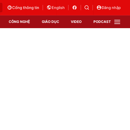
Cổng thông tin
English
Đăng nhập
CÔNG NGHỆ
GIÁO DỤC
VIDEO
PODCAST
VTV Money
VTV Thể thao
VTV Sức khoẻ
Bất động sản
Thị trường 24h
Tấm lòng Việt
Vươn mình bằng AI
VTV4
VTV8
VTV9
Lịch phát sóng
Giao lưu trực tuyến
Sự kiện