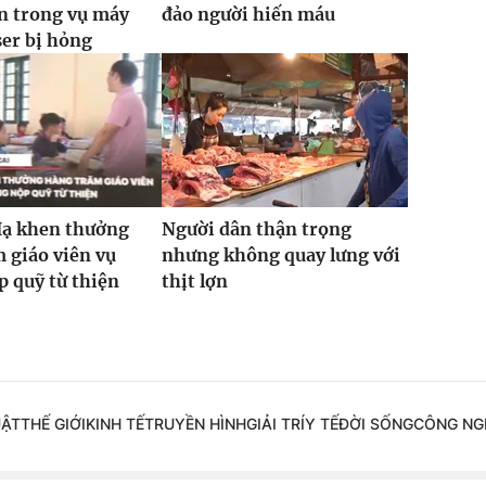
n trong vụ máy
đảo người hiến máu
ser bị hỏng
Hạ khen thưởng
Người dân thận trọng
 giáo viên vụ
nhưng không quay lưng với
 quỹ từ thiện
thịt lợn
UẬT
THẾ GIỚI
KINH TẾ
TRUYỀN HÌNH
GIẢI TRÍ
Y TẾ
ĐỜI SỐNG
CÔNG NG