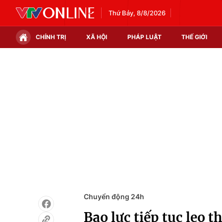
Thứ Bảy, 8/8/2026
CHÍNH TRỊ
XÃ HỘI
PHÁP LUẬT
THẾ GIỚI
Chính trị
Xã hội
Thế giới
Kinh tế
Tin tức
Tài chính
Thế giới đó đây
Thị trường
Câu chuyện quốc tế
Góc doanh nghiệp
Dữ liệu và đời sống
Chuyển động 24h
Bạo lực tiếp tục leo t