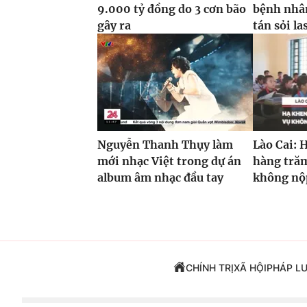
9.000 tỷ đồng do 3 cơn bão
bệnh nhâ
gây ra
tán sỏi la
Nguyễn Thanh Thụy làm
Lào Cai: 
mới nhạc Việt trong dự án
hàng trăm
album âm nhạc đầu tay
không nộp
CHÍNH TRỊ
XÃ HỘI
PHÁP L