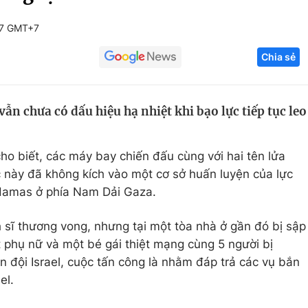
Góc ảnh
37 GMT+7
Chia sẻ
Giáo dục
Công nghệ
Tuyển sinh
Hitech Công ng
ẫn chưa có dấu hiệu hạ nhiệt khi bạo lực tiếp tục leo
Học trực tuyến
Sản phẩm
g
Thị trường
o biết, các máy bay chiến đấu cùng với hai tên lửa
Tư vấn
 này đã không kích vào một cơ sở huấn luyện của lực
 Hamas ở phía Nam Dải Gaza.
 sĩ thương vong, nhưng tại một tòa nhà ở gần đó bị sập
phụ nữ và một bé gái thiệt mạng cùng 5 người bị
 đội Israel, cuộc tấn công là nhằm đáp trả các vụ bắn
el.