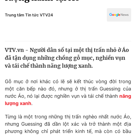
Chính trị
Truyền hình
Văn hóa - Giải trí
Trung tâm Tin tức VTV24
Xã hội
Y tế
Đời sống
Pháp luật
Công nghệ
Giáo dục
VTV.vn - Người dân số tại một thị trấn nhỏ ở Áo
Y tế
đã tận dụng những chồng gỗ mục, nghiền vụn
và tái chế thành năng lượng xanh.
Thế giới
Gỗ mục ở nơi khác có lẽ sẽ kết thúc vòng đời trong
Tin tức
một căn bếp nào đó, nhưng ở thị trấn Guessing của
Kinh tế
nước Áo, nó lại được nghiền vụn và tái chế thành
năng
Thế giới đó đây
Tài chính
lượng xanh
.
Dữ liệu và đời sống
Câu chuyện quốc tế
Thị trường
Từng là một trong những thị trấn nghèo nhất nước Áo,
nhưng Guessing đã dần lột xác và trở thành một địa
Truyền hình
Góc doanh nghiệp
phương không chỉ phát triển kinh tế, mà còn có bầu