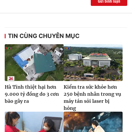
Gửi bình luận
Ðiện thoại Thời báo VTV:
024.66 897 897
Email:
toasoan@vtv.vn
Liên hệ quảng cáo:
024-7300.7108
TIN CÙNG CHUYÊN MỤC
Hà Tĩnh thiệt hại hơn
Kiểm tra sức khỏe hơn
9.000 tỷ đồng do 3 cơn
250 bệnh nhân trong vụ
bão gây ra
máy tán sỏi laser bị
® Cấm sao chép dưới mọi hình thức nếu không có sự chấp
hỏng
thuận bằng văn bản. Ghi rõ nguồn VTV.vn khi phát hành lại
thông tin từ website này.