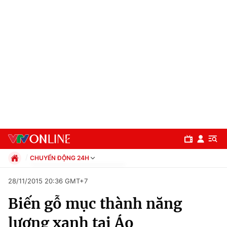
CHUYỂN ĐỘNG 24H
Chính trị
28/11/2015 20:36 GMT+7
Xã hội
Biến gỗ mục thành năng
Pháp luật
Chuyên mục
Kinh tế
lượng xanh tại Áo
Thể thao