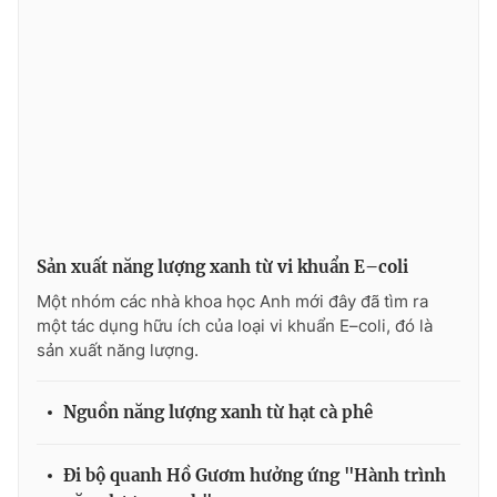
Photo
Infographic
Video
Shorts video
VTV Money
VTV Thể thao
VTV Sức khoẻ
Bất động sản
Sản xuất năng lượng xanh từ vi khuẩn E–coli
Thị trường 24h
Tấm lòng Việt
Một nhóm các nhà khoa học Anh mới đây đã tìm ra
một tác dụng hữu ích của loại vi khuẩn E–coli, đó là
sản xuất năng lượng.
VTV4
Vươn mình bằng AI
Nguồn năng lượng xanh từ hạt cà phê
VTV9
VTV8
Đi bộ quanh Hồ Gươm hưởng ứng "Hành trình
Liên hệ tòa soạn
English