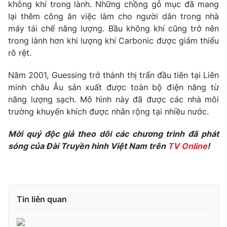
Phim VTV
không khí trong lành. Những chồng gỗ mục đã mang
Giải trí
lại thêm công ăn việc làm cho người dân trong nhà
Hậu trường
máy tái chế năng lượng. Bầu không khí cũng trở nên
Điện ảnh
Đời sống
trong lành hơn khi lượng khí Carbonic được giảm thiểu
Nhân vật
Âm nhạc
rõ rệt.
Du lịch
Khán giả
Giáo dục
Sao
Năm 2001, Guessing trở thành thị trấn đầu tiên tại Liên
Làm đẹp
Giải sao mai
minh châu Âu sản xuất được toàn bộ điện năng từ
Tuyển sinh
Công nghệ
năng lượng sạch. Mô hình này đã được các nhà môi
Chất lượng cuộc sống
Học trực tuyến
trường khuyến khích được nhân rộng tại nhiều nước.
Hitech Công nghệ tương lai
Giao lưu trực tuyến
Mời quý độc giả theo dõi các chương trình đã phát
Sản phẩm
sóng của Đài Truyền hình Việt Nam trên
TV Online
!
Lịch phát sóng
Thị trường
Tư vấn
Chuyên mục khác
Tin liên quan
Emagazine
Podcast