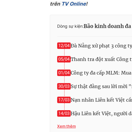
trên
TV Online
!
Bão kinh doanh đa
Dòng sự kiện:
Đà Nẵng xử phạt 3 công t
12/04
Thanh tra đột xuất Công 
05/04
Công ty đa cấp MLM: Mua 
01/04
Sự thật đằng sau lời mời
30/03
Nạn nhân Liên kết Việt cần
17/03
Hậu Liên kết Việt, người d
14/03
Xem thêm