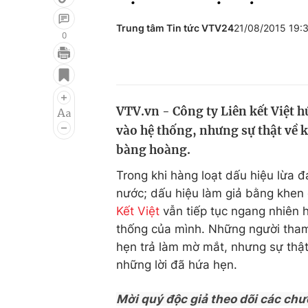
Trung tâm Tin tức VTV24
21/08/2015 19:
0
Giải trí
Đời sống
Điện ảnh
Du lịch
VTV.vn - Công ty Liên kết Việt h
Âm nhạc
Làm đẹp
vào hệ thống, nhưng sự thật về 
Sao
Chất lượng cuộc sốn
bàng hoàng.
Trong khi hàng loạt dấu hiệu lừa 
nước; dấu hiệu làm giả bằng khen 
Kết Việt
vẫn tiếp tục ngang nhiên h
thống của mình. Những người tha
hẹn trả làm mờ mắt, nhưng sự thật
những lời đã hứa hẹn.
Mời quý độc giả theo dõi các chư