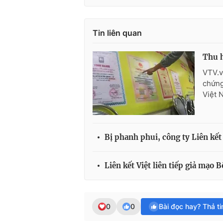
Tin liên quan
Thu h
VTV.v
chứng
Việt 
Bị phanh phui, công ty Liên kết
Liên kết Việt liên tiếp giả mạo
0
0
Bài đọc hay? Thả t