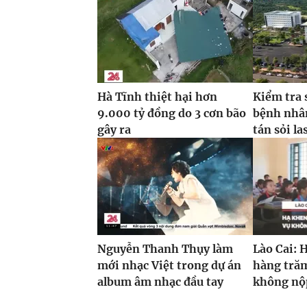
Hà Tĩnh thiệt hại hơn
Kiểm tra 
9.000 tỷ đồng do 3 cơn bão
bệnh nhâ
gây ra
tán sỏi la
Nguyễn Thanh Thụy làm
Lào Cai: 
mới nhạc Việt trong dự án
hàng trăm
album âm nhạc đầu tay
không nộp