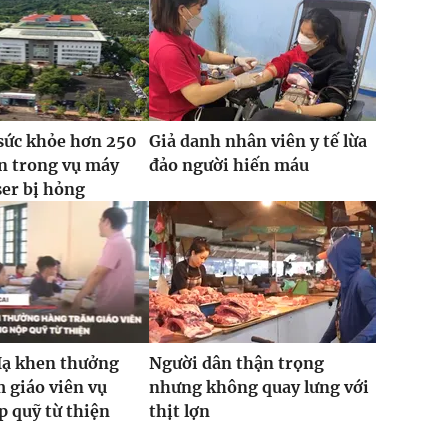
sức khỏe hơn 250
Giả danh nhân viên y tế lừa
n trong vụ máy
đảo người hiến máu
ser bị hỏng
Hạ khen thưởng
Người dân thận trọng
 giáo viên vụ
nhưng không quay lưng với
 quỹ từ thiện
thịt lợn