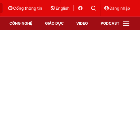
Cổng thông tin
English
Đăng nhập
CÔNG NGHỆ
GIÁO DỤC
VIDEO
PODCAST
VTV Money
VTV Thể thao
VTV Sức khoẻ
Bất động sản
Thị trường 24h
Tấm lòng Việt
Vươn mình bằng AI
VTV4
VTV8
VTV9
Lịch phát sóng
Giao lưu trực tuyến
Sự kiện