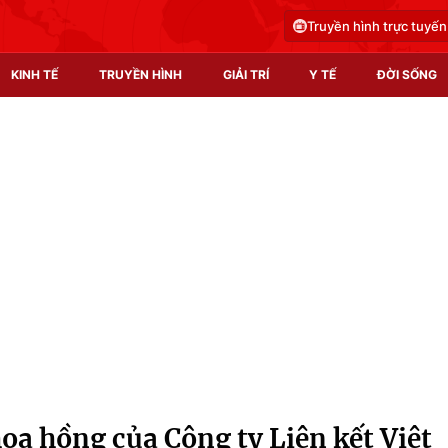
Truyền hình trực tuyến
KINH TẾ
TRUYỀN HÌNH
GIẢI TRÍ
Y TẾ
ĐỜI SỐNG
Pháp luật
Y tế
Truyền hình
Multimedia
Phim VTV
Video
Hậu trường
Shorts video
Nhân vật
Podcast
Khán giả
EMagazine
Giải sao mai
Photo
hoa hồng của Công ty Liên kết Việt
Infographic