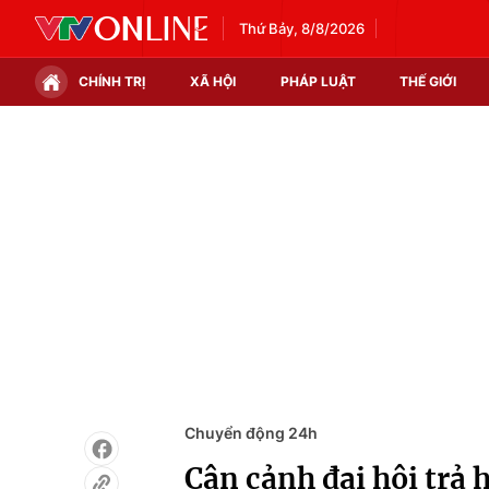
Thứ Bảy, 8/8/2026
CHÍNH TRỊ
XÃ HỘI
PHÁP LUẬT
THẾ GIỚI
Chính trị
Xã hội
Thế giới
Kinh tế
Tin tức
Tài chính
Thế giới đó đây
Thị trường
Câu chuyện quốc tế
Góc doanh nghiệp
Dữ liệu và đời sống
Chuyển động 24h
Cận cảnh đại hội trả 