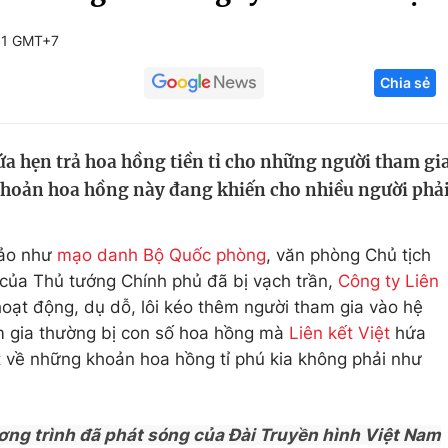
Góc ảnh
31 GMT+7
Chia sẻ
Giáo dục
Công nghệ
Tuyển sinh
Hitech Công ng
ứa hẹn trả hoa hồng tiền tỉ cho những người tham gi
Học trực tuyến
Sản phẩm
khoản hoa hồng này đang khiến cho nhiều người phả
g
Thị trường
Tư vấn
đảo như
mạo danh Bộ Quốc phòng
, văn phòng Chủ tịch
của Thủ tướng Chính phủ đã bị vạch trần,
Công ty Liên
oạt động, dụ dỗ, lôi kéo thêm người tham gia vào hệ
m gia thường bị con số hoa hồng mà
Liên kết Việt
hứa
 về những khoản hoa hồng tỉ phú kia không phải như
ơng trình đã phát sóng của Đài Truyền hình Việt Nam